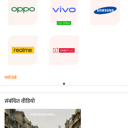
ऑफर देखें
सभी देखें
vivo V70 FE खरीदें
संबंधित वीडियो
EMI ₹1,583 से शुरू*
Easy EMI का लाभ उ...