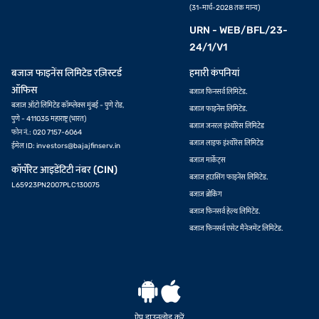
(31-मार्च-2028 तक मान्य)
URN - WEB/BFL/23-
24/1/V1
बजाज फाइनेंस लिमिटेड रज़िस्टर्ड
हमारी कंपनियां
ऑफिस
बजाज फिनसर्व लिमिटेड.
बजाज ऑटो लिमिटेड कॉम्प्लेक्स मुंबई - पुणे रोड,
बजाज फाइनेंस लिमिटेड.
पुणे - 411035 महाराष्ट्र (भारत)
बजाज जनरल इंश्योरेंस लिमिटेड
फोन नं.: 020 7157-6064
बजाज लाइफ इंश्योरेंस लिमिटेड
ईमेल ID:
investors@bajajfinserv.in
बजाज मार्केट्स
कॉर्पोरेट आइडेंटिटी नंबर (CIN)
बजाज हाउसिंग फाइनेंस लिमिटेड.
L65923PN2007PLC130075
बजाज ब्रोकिंग
बजाज फिनसर्व हेल्थ लिमिटेड.
बजाज फिनसर्व एसेट मैनेजमेंट लिमिटेड.
ऐप डाउनलोड करें