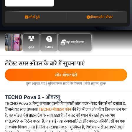
स्टोर्स ढूंढें
ग्रीष्मकालीन ऑफर
महा बचत के साथ
तुलना
FAQs
अधिक बचत करें
लेटेस्ट समर ऑफर के बारे में सूचना पाएं
लोन ऑफर देखें
तुरंत अप्रूवल पाएं | सुविधाजनक अवधि के विकल्प | ज़ीरो अप्रूवल शुल्क
TECNO Pova 2 - ओवरव्यू
TECNO Pova 2 रिव्यू लगातार इसके किफायती और पावर-पैक्ड फीचर्स को दर्शाता है,
जिससे यह आज उपलब्ध
TECNO मोबाइल फोन
की रेंज में एक लोकप्रिय विकल्प बन गया
है. यह मॉडल ऐसे प्राइस टैग के साथ खड़ा है जो बजट को ध्यान में रखते हुए लगभग
₹10,999 पर रिटेल करता है. यह हाई-एंड फंक्शनालिटी और कॉस्ट-एफिशिएंसी का एक
आकर्षक मिश्रण लाता है जिसे नज़रअंदाज़ करना मुश्किल है, विशेष रूप से उन उपभोक्ताओं