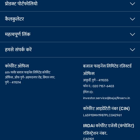
प्रोडक्ट पोर्टफोलियो
कैलकुलेटर
महत्वपूर्ण लिंक
हमसे संपर्क करें
कॉर्पोरेट ऑफिस
बजाज फाइनेंस लिमिटेड रज़िस्टर्ड
6th फ्लोर बजाज फाइनेंस लिमिटेड कॉर्पोरेट
ऑफिस
ऑफिस, ऑफ पुणे-अहमदनगर रोड, विमान नगर,
आकुर्डी, पुणे - 411035
पुणे - 411014
फोन नं.: 020 7157-6403
ईमेल ID:
investor.service@bajajfinserv.in
कॉर्पोरेट आइडेंटिटी नंबर (CIN)
L65910MH1987PLC042961
IRDAI कॉर्पोरेट एजेंसी (कंपोजिट)
रजिस्ट्रेशन नंबर.
CA0101