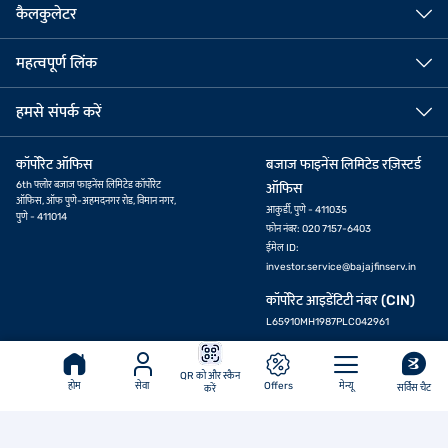
कैलकुलेटर
महत्वपूर्ण लिंक
हमसे संपर्क करें
कॉर्पोरेट ऑफिस
बजाज फाइनेंस लिमिटेड रज़िस्टर्ड
6th फ्लोर बजाज फाइनेंस लिमिटेड कॉर्पोरेट
ऑफिस
ऑफिस, ऑफ पुणे-अहमदनगर रोड, विमान नगर,
आकुर्डी, पुणे - 411035
पुणे - 411014
फोन नंबर: 020 7157-6403
ईमेल ID:
investor.service@bajajfinserv.in
ऑफर देखें
कॉर्पोरेट आइडेंटिटी नंबर (CIN)
L65910MH1987PLC042961
IRDAI कॉर्पोरेट एजेंसी (कंपोजिट)
QR को और स्कैन
रजिस्ट्रेशन नंबर.
होम
सेवा
Offers
मेन्यू
सर्विस चैट
करें
CA0101
(31-मार्च-2028 तक मान्य)
URN - WEB/BFL/23-