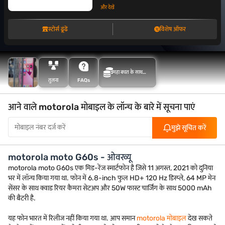
और देखें
स्टोर्स ढूंढें
विशेष ऑफर
महा बचत के साथ
तुलना
FAQs
अधिक बचत करें
आने वाले motorola मोबाइल के लॉन्च के बारे में सूचना पाएं
मुझे सूचित करें
motorola moto G60s - ओवरव्यू
motorola moto G60s एक मिड-रेंज स्मार्टफोन है जिसे 11 अगस्त, 2021 को दुनिया
भर में लॉन्च किया गया था. फोन में 6.8-inch फुल HD+ 120 Hz डिस्प्ले, 64 MP मेन
सेंसर के साथ क्वाड रियर कैमरा सेटअप और 50W फास्ट चार्जिंग के साथ 5000 mAh
की बैटरी है.
यह फोन भारत में रिलीज नहीं किया गया था. आप समान
motorola मोबाइल
देख सकते