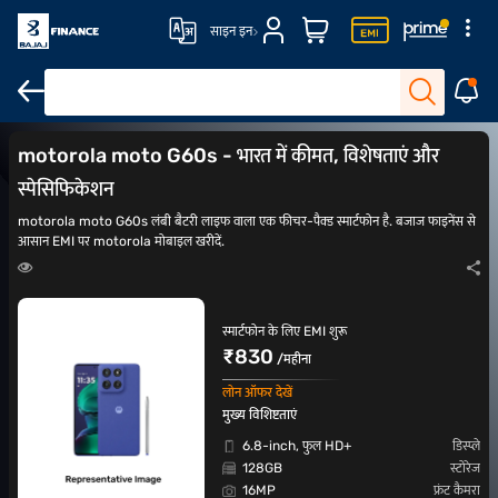
साइन इन
motorola G सीरीज़ मोबाइल फोन
₹20,000 के अंदर मोबाइल फोन
₹30,000 के
motorola moto G60s - भारत में कीमत, विशेषताएं और
स्पेसिफिकेशन
motorola moto G60s लंबी बैटरी लाइफ वाला एक फीचर-पैक्ड स्मार्टफोन है. बजाज फाइनेंस से
आसान EMI पर motorola मोबाइल खरीदें.
स्मार्टफोन के लिए EMI शुरू
₹830
/महीना
लोन ऑफर देखें
मुख्य विशिष्टताएं
6.8-inch, फुल HD+
डिस्प्ले
128GB
स्टोरेज
16MP
फ्रंट कैमरा