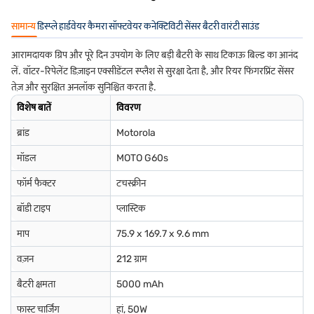
सामान्य
डिस्प्ले
हार्डवेयर
कैमरा
सॉफ्टवेयर
कनेक्टिविटी
सेंसर
बैटरी
वारंटी
साउंड
आरामदायक ग्रिप और पूरे दिन उपयोग के लिए बड़ी बैटरी के साथ टिकाऊ बिल्ड का आनंद
लें. वॉटर-रिपेलेंट डिज़ाइन एक्सीडेंटल स्प्लैश से सुरक्षा देता है, और रियर फिंगरप्रिंट सेंसर
तेज़ और सुरक्षित अनलॉक सुनिश्चित करता है.
विशेष बातें
विवरण
ब्रांड
Motorola
मॉडल
MOTO G60s
फॉर्म फैक्टर
टचस्क्रीन
बॉडी टाइप
प्लास्टिक
माप
75.9 x 169.7 x 9.6 mm
वज़न
212 ग्राम
बैटरी क्षमता
5000 mAh
फास्ट चार्जिंग
हां, 50W