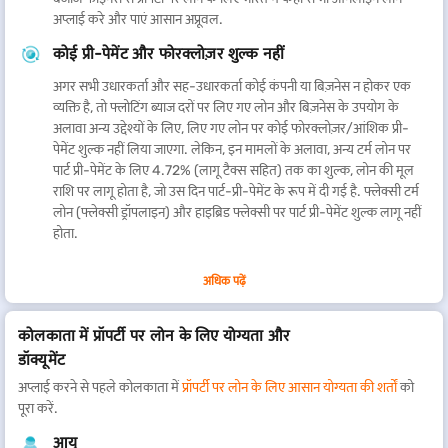
अप्लाई करे और पाएं आसान अप्रूवल.
कोई प्री-पेमेंट और फोरक्लोज़र शुल्क नहीं
अगर सभी उधारकर्ता और सह-उधारकर्ता कोई कंपनी या बिज़नेस न होकर एक
व्यक्ति है, तो फ्लोटिंग ब्याज दरों पर लिए गए लोन और बिज़नेस के उपयोग के
अलावा अन्य उद्देश्यों के लिए, लिए गए लोन पर कोई फोरक्लोज़र/आंशिक प्री-
पेमेंट शुल्क नहीं लिया जाएगा. लेकिन, इन मामलों के अलावा, अन्य टर्म लोन पर
पार्ट प्री-पेमेंट के लिए 4.72% (लागू टैक्स सहित) तक का शुल्क, लोन की मूल
राशि पर लागू होता है, जो उस दिन पार्ट-प्री-पेमेंट के रूप में दी गई है. फ्लेक्सी टर्म
लोन (फ्लेक्सी ड्रॉपलाइन) और हाइब्रिड फ्लेक्सी पर पार्ट प्री-पेमेंट शुल्क लागू नहीं
होता.
वर्षों के दौरान, कोलकाता की अर्थव्यवस्था में देश का 3RD सबसे उत्पादक मेट्रो क्षेत्र बनने
अधिक पढ़ें
के लिए काफी सुधार हुआ. इन्फॉर्मेशन टेक्नोलॉजी एक प्रमुख क्षेत्र है जिसे वार्षिक रूप से
70% की दर से विकसित किया गया है. IT के अलावा, शहर के रेवेन्यू जनरेटर में
कोलकाता में प्रॉपर्टी पर लोन के लिए योग्यता और
इन्फ्रास्ट्रक्चर, रियल एस्टेट, हॉस्पिटैलिटी, रिटेल, होटल, बड़े शॉपिंग मॉल और अन्य सेक्टर
डॉक्यूमेंट
शामिल हैं. कुछ सबसे पुरानी सार्वजनिक क्षेत्र की कंपनियां पश्चिम बंगाल की इस राजधानी में
स्थित हैं.
अप्लाई करने से पहले कोलकाता में
प्रॉपर्टी पर लोन के लिए आसान योग्यता की शर्तों
को
पूरा करें.
कोलकाता के निवासी ₹10.50 करोड़ के लोन के साथ अपनी विभिन्न फाइनेंशियल
आयु
आवश्यकताओं को पूरा कर सकते हैं. बिना किसी अंतिम उपयोग प्रतिबंध के, आप अपने