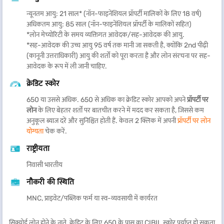
विवेक से पैसे निवेश या खर्च कर सकते हैं. केवल 72 घंटों* के भीतर कोलकाता में प्रॉपर्टी
न्यूनतम आयु: 21 साल* (नॉन-फाइनेंशियल प्रॉपर्टी मालिकों के लिए 18 वर्ष)
पर लोन की सबसे तेज़ प्रोसेसिंग का लाभ उठाएं. अपनी प्रॉपर्टी की वैल्यू को गिरवी रखकर,
अधिकतम आयु: 85 साल (नॉन-फाइनेंशियल प्रॉपर्टी के मालिकों सहित)
आप अपने बौद्धिक संपदा, ईंधन इनोवेशन को सुरक्षित करने के लिए बड़े फंड को एक्सेस
*लोन मेच्योरिटी के समय व्यक्तिगत आवेदक/सह-आवेदक की आयु.
कर सकते हैं - सभी सुविधाजनक पुनर्भुगतान विकल्पों और प्रतिस्पर्धी ब्याज दरों के साथ.
*सह-आवेदक की उच्च आयु 95 वर्ष तक मानी जा सकती है, क्योंकि 2nd पीढ़ी
प्रॉपर्टी पर लोन पर हमारे ऑफर कुछ ही सेकेंड में चेक करें
. हमारी ऑनलाइन अकाउंट
(कानूनी उत्तराधिकारी) आयु की शर्तों को पूरा करता है और लोन संरचना पर सह-
मैनेजमेंट सुविधा के माध्यम से बकाया बैलेंस, देय ब्याज, EMI, स्टेटमेंट आदि जैसे विवरण
आवेदक के रूप में ली जानी चाहिए.
की निगरानी करें.
क्रेडिट स्कोर
शहर/राज्य के अनुसार प्रॉपर्टी पर लोन की लिस्ट
650 या उससे अधिक. 650 से अधिक का क्रेडिट स्कोर आपको अपने
प्रॉपर्टी पर
लोन
के लिए बेहतर शर्तों पर बातचीत करने में मदद कर सकता है, जिससे कम
अहमदाबाद में प्रॉपर्टी पर लोन
बाबरा में प्रॉपर्टी पर लोन
अनुकूल ब्याज दरें और सुनिश्चित होती हैं. केवल 2 क्लिक में अपनी
प्रॉपर्टी पर लोन
योग्यता
चेक करें.
बेंगलुरु में प्रॉपर्टी पर लोन
चेन्नई में प्रॉपर्टी पर लोन
राष्ट्रीयता
निवासी भारतीय
दिल्ली में प्रॉपर्टी पर लोन
गाज़ियाबाद में प्रॉपर्टी पर लोन
नौकरी की स्थिति
MNC, प्राइवेट/पब्लिक फर्म या स्व-व्यवसायी में कार्यरत
हैदराबाद में प्रॉपर्टी पर लोन
इंदौर में प्रॉपर्टी पर लोन
सिक्योर्ड लोन होने के नाते, क्रेडिट के लिए 650 के पास का CIBIL स्कोर पर्याप्त हो सकता