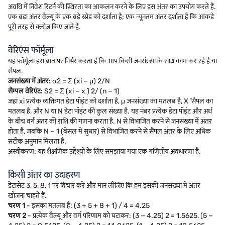
अवधि में निवेश रिटर्न की स्थिरता का आकलन करने के लिए इस अंतर का उपयोग करते हैं.
एक बड़ा अंतर वैल्यू के एक बड़े स्प्रेड को दर्शाता है; एक न्यूनतम अंतर दर्शाता है कि आंकड़े
पूरी तरह से क्लोज़ किए जाते हैं.
वेरिएंस फॉर्मूला
यह फॉर्मूला इस बात पर निर्भर करता है कि आप किसी जनसंख्या के साथ काम कर रहे हैं या
सैंपल.
जनसंख्या में अंतर:
σ2 = Σ (xi − μ) 2/N
सैम्पल वेरिएंट:
S2 = Σ (xi − x ̄) 2/ (n − 1)
जहां xi प्रत्येक व्यक्तिगत डेटा पॉइंट को दर्शाता है, μ जनसंख्या का मतलब है, X ̄ सैंपल का
मतलब है, और N या N डेटा पॉइंट की कुल संख्या है. यह नंबर प्रत्येक डेटा पॉइंट और अर्थ
के बीच वर्ग अंतर की राशि की गणना करता है. N से विभाजित करने से जनसंख्या में अंतर
होता है, जबकि N − 1 (बेसल में सुधार) से विभाजित करने से सैंपल अंतर के लिए अधिक
सटीक अनुमान मिलता है.
अस्वीकरण: यह शैक्षणिक उद्देश्यों के लिए समझाया गया एक गणितीय अवधारणा है.
किसी अंतर का उदाहरण
डेटासेट 3, 5, 8, 1 पर विचार करें और मान लीजिए कि हम इसकी जनसंख्या में अंतर
खोजना चाहते हैं.
चरण 1
- इसका मतलब है: (3 + 5 + 8 + 1) / 4 = 4.25
चरण 2
- प्रत्येक वैल्यू और वर्ग परिणाम को घटाकर: (3 − 4.25) 2 = 1.5625, (5 −