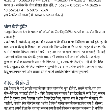
4.25) 2 = 0.5625, (8 − 4.25) 2 = 14.0625, (1 − 4.25) 2 = 10.5625
चरण 3
- स्क्वेयर के बीच औसत अंतर ढूंढें: (1.5625 + 0.5625 + 14.0625 +
10.5625) / 4 = 6.6875 ≈ 6.69
इस डेटासेट की आबादी में लगभग 6.69 का अंतर है.
अंतर कैसे ढूंढें?
अनग्रुप किए गए डेटा के प्रकार को खोजने के लिए निम्नलिखित चरणों का उपयोग किया जा
सकता है:
सबसे पहले, सभी वैल्यू जोड़कर और संख्या से विभाजित करके निरीक्षण का अर्थ ढूंढें. इसके
बाद, प्रत्येक वैल्यू के विचलन को खोजने के लिए प्रत्येक व्यक्तिगत डेटा पॉइंट से घटाएं. फिर
इनमें से प्रत्येक विचलन को वर्ग करें - यह नकारात्मक मूल्यों को समाप्त करता है और बड़े
अंतर को अधिक भार देता है. इसके बाद, सभी स्क्वेयर डेविएशन को जोड़ दें. अंत में, इस
कुल को n से जनसंख्या के प्रकार के लिए, या नमूना प्रकार के लिए (n − 1) से विभाजित
करें. समूहबद्ध डेटा के लिए, व्यक्तिगत मूल्यों के स्थान पर प्रत्येक वर्ग के अंतराल के मध्य
बिंदु का उपयोग करें और सारांश देने से पहले संबंधित फ्रिक्वेंसी से गुणा करें.
वेरिएंट की प्रॉपर्टी
इस वेरिएंट में कई अच्छी तरह से परिभाषित गणितीय गुण होते हैं. सबसे पहले, यह एक
नॉन-नेगेटिव क्वांटिटी होती है - ज़ीरो वेरिएंट का मतलब है कि डेटासेट में सभी वैल्यू समान
होती हैं. दूसरा, उच्च वेरिएंस दर्शाता है कि डेटा वैल्यू व्यापक रूप से इस बीच से बाहर की
जाती है, जबकि निम्न वेरिएंस यह दर्शाता है कि वे घनिष्ठ रूप से क्लस्ट किए गए हैं. तीसरा,
यह अंतर अपनी दिशा के बावजूद समान रूप से सभी विचलन का इलाज करता है, क्योंकि