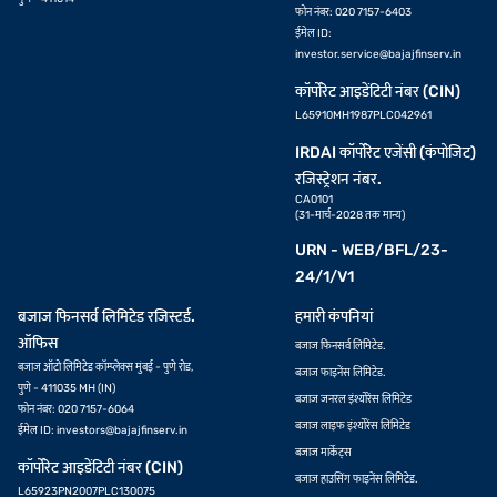
फोन नंबर: 020 7157-6403
ईमेल ID:
investor.service@bajajfinserv.in
कॉर्पोरेट आइडेंटिटी नंबर (CIN)
L65910MH1987PLC042961
IRDAI कॉर्पोरेट एजेंसी (कंपोजिट)
रजिस्ट्रेशन नंबर.
CA0101
(31-मार्च-2028 तक मान्य)
URN - WEB/BFL/23-
24/1/V1
बजाज फिनसर्व लिमिटेड रजिस्टर्ड.
हमारी कंपनियां
ऑफिस
बजाज फिनसर्व लिमिटेड.
बजाज ऑटो लिमिटेड कॉम्प्लेक्स मुंबई - पुणे रोड,
बजाज फाइनेंस लिमिटेड.
पुणे - 411035 MH (IN)
बजाज जनरल इंश्योरेंस लिमिटेड
फोन नंबर: 020 7157-6064
बजाज लाइफ इंश्योरेंस लिमिटेड
ईमेल ID:
investors@bajajfinserv.in
बजाज मार्केट्स
कॉर्पोरेट आइडेंटिटी नंबर (CIN)
बजाज हाउसिंग फाइनेंस लिमिटेड.
L65923PN2007PLC130075