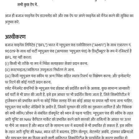
सभी कुछ ऐप में.
आज ही बजाज फाइनेंस ऐप डाउनलोड करें और एक ऐप पर अपने फाइनेंस को मैनेज करने की सुविधा का
अनुभव करें.
अस्वीकरण
बजाज फाइनेंस लिमिटेड ("BFL") भारत में म्यूचुअल फंड एसोसिएशन ("AMFI") के साथ एआरएन नं.
90319 के साथ थर्ड पार्टी म्यूचुअल फंड (अल्पावश 'म्यूचुअल फंड) के डिस्ट्रीब्यूटर के रूप में रजिस्टर्ड है
BFL यह नहीं करता:
(i) किसी भी तरीके या रूप में निवेश सलाहकार सेवाएं प्रदान करना.
(ii) कस्टमाइज़्ड/व्यक्तिगत उपयुक्तता निर्धारण ले जाना.
(iii) किसी म्यूचुअल फंड स्कीम या अन्य निवेश सहित स्वतंत्र रिसर्च या विश्लेषण करना; और इन्वेस्टमेंट
पर रिटर्न की कोई गारंटी प्रदान करना.
एसेट मैनेजमेंट कंपनियों के म्यूचुअल फंड प्रॉडक्ट को प्रदर्शित करने के अलावा, कुछ सामान्य जानकारी
थर्ड पार्टी से भी प्राप्त की जाती है, इसे इस आधार पर भी प्रदर्शित किया जाता है, जिसे सिक्योरिटीज़ में
ट्रांज़ैक्शन को प्रभावित करने या कोई निवेश सलाह देने का कोई आग्रह या प्रयास नहीं माना जाना चाहिए.
म्यूचुअल फंड मार्केट जोखिमों के अधीन हैं, जिसमें मूलधन की राशि का नुकसान शामिल है और निवेशक
को सभी स्कीम/ऑफर से संबंधित डॉक्यूमेंट को ध्यान से पढ़ना चाहिए. म्यूचुअल फंड की स्कीम के तहत
जारी यूनिट का NAV कैपिटल मार्केट को प्रभावित करने वाले कारकों और शक्तियों के आधार पर ऊपर
या नीचे जा सकता है और ब्याज दरों के सामान्य स्तर में बदलावों से भी प्रभावित हो सकता है. इस स्कीम
के तहत जारी यूनिट की NAV, ब्याज दरों में बदलाव, ट्रेडिंग वॉल्यूम, सेटलमेंट अवधि, ट्रांसफर प्रक्रियाओं
और म्यूचुअल फंड का हिस्सा बनने वाली व्यक्तिगत सिक्योरिटीज़ के परफॉर्मेंस के कारण प्रभावित हो