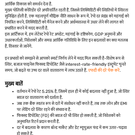
आर्थिक विकास को समर्थन देना है.
मुख्य पॉलिसी कॉरिडोर दरें अपरिवर्तित रहती हैं, जिससे लिक्विडिटी की स्थितियों में स्थिरता
सुनिश्चित होती है. एक महत्वपूर्ण मौद्रिक नीति साधन के रूप में, रेपो दर RBI को महंगाई को
नियंत्रित करने, लिक्विडिटी को मैनेज करने और अर्थव्यवस्था में उधार लेने की लागत को
प्रभावित करने में मदद करती है.
इस आर्टिकल में, हम लेटेस्ट रेपो रेट अपडेट, महंगाई के दृष्टिकोण, GDP अनुमानों और
उधारकर्ताओं, निवेशकों और समग्र आर्थिक गतिविधि के लिए इन बदलावों का क्या मतलब
है, विस्तार से जानेंगे.
इन प्रभावों को समझने से आपको स्मार्ट निर्णय लेने में मदद मिल सकती है-विशेष रूप से
स्थिर, बजाज फाइनेंस फिक्स्ड डिपॉज़िट जैसे interest-rate-friendly इंस्ट्रूमेंट चुनते
समय, जो बढ़ते या उच्च दर वाले वातावरण में लाभ उठाते हैं.
एफडी की दरें चेक करें
.
मुख्य बातें
वर्तमान में रेपो रेट 5.25% है, जिसमें हाल ही में कोई बदलाव नहीं हुआ है, जो स्थिर
ब्याज दर वातावरण को दर्शाता है.
जब तक बैंक स्वतंत्र रूप से दरों में संशोधन नहीं करते हैं, तब तक लोन और EMI
पर लेंडिंग दरें स्थिर रहने की संभावना है.
फिक्स्ड डिपॉज़िट (FD) की ब्याज दरें भी स्थिर हो सकती हैं, जो निवेशकों को
अनुमानित रिटर्न प्रदान करती हैं.
दर में बदलाव के कारण बॉन्ड मार्केट और डेट म्यूचुअल फंड में कम उतार-चढ़ाव
हो सकते हैं.