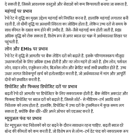
दे सकती हैं, जिससे आवश्यक वस्तुओं और सेवाओं को कम किफायती बनाया जा सकता है.
महंगाई पर प्रभाव
रेपो रेट में वृद्धि का मुख्य उद्देश्य महंगाई को नियंत्रित करना है. हालांकि महंगाई लगातार बनी
रहती है, तो धीमी वृद्धि या अस्थायी स्थिरता का जोखिम होता है, लेकिन उच्च दरों से समय के
साथ कीमत के दबाव कम होने की उम्मीद है. जैसे-जैसे महंगाई कम होती जाती है, RBI
अधिक वृद्धि को रोक सकता है, विशेष रूप से अगर ब्याज दर चक्र में अर्थव्यवस्था शिखर पर
पहुंचती है.
लोन और EMIs पर प्रभाव
रेपो रेट में वृद्धि से आमतौर पर बैंक लेंडिंग दरों को बढ़ाते हैं. इसके परिणामस्वरूप मौजूदा
उधारकर्ताओं के लिए अधिक EMI होती है और नए लोन महंगे हो जाते हैं. होम लोन, पर्सनल
लोन, वाहन लोन, एजुकेशन लोन, बिज़नेस लोन और क्रेडिट कार्ड सभी प्रभावित होते हैं. उच्च
उधार लागत विवेकपूर्ण खर्च को हतोत्साहित करती है, जो अर्थव्यवस्था में मांग और आपूर्ति
दोनों को प्रभावित करती है.
डिपॉजिट और फिक्स्ड डिपॉजिट दरों पर प्रभाव
बढ़ती रेपो दरें आमतौर पर डिपॉजिटर के लिए सकारात्मक होती हैं. बैंक सेविंग अकाउंट और
फिक्स्ड डिपॉजिट पर ब्याज दरों को बढ़ाते हैं, जिससे शॉर्ट- से मीडियम-टर्म अवधि वाले
निवेशक को लाभ होता है. हालांकि, डिपॉजिट में उच्च दरों के ट्रांसमिशन में कुछ समय लग
सकता है, क्योंकि बैंक धीरे-धीरे अपने ऑफर को एडजस्ट करते हैं.
म्यूचुअल फंड पर प्रभाव
डेट म्यूचुअल फंड निवेशकों को दर बढ़ने के दौरान सावधान रहना चाहिए. बढ़ती ब्याज दरें
बॉन्ड की कीमतों को कम करती हैं, जो विशेष रूप से लॉन्ग-टर्म डेट फंड को नकारात्मक रूप