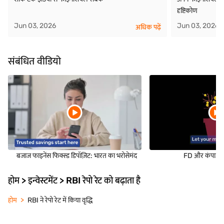
दृष्टिकोण
Jun 03, 2026
Jun 03, 2026
अधिक पढ़ें
संबंधित वीडियो
बजाज फाइनेंस फिक्स्ड डिपॉज़िट: भारत का भरोसेमंद
FD और कंपाउंडिं
होम > इन्वेस्टमेंट > RBI रेपो रेट को बढ़ाता है
होम
RBI ने रेपो रेट में किया वृद्धि