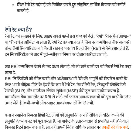
स्थिर रेपो रेट महंगाई को नियंत्रित करते हुए संतुलित आर्थिक विकास को सपोर्ट
करती है.
रेपो रेट क्या है?
रेपो रेट को समझने के लिए, आइए सबसे पहले इस शब्द को देखें. "रेपो" "रीपरचेज़ ऑप्शन"
या "रीपरचेज़ एग्रीमेंट" से आता है. रेपो रेट वह ब्याज दर है जिस पर कमर्शियल बैंक सरकारी
बॉन्ड जैसी सिक्योरिटीज़ को गिरवी रखकर भारतीय रिज़र्व बैंक (RBI) से पैसे उधार लेते हैं.
इन सिक्योरिटीज़ को बाद में पूर्व-स्वीकृत कीमत पर दोबारा खरीदा जाता है.
जब RBI कमर्शियल बैंकों से फंड उधार लेता है, तो ली जाने वाली दर को रिवर्स रेपो रेट कहा
जाता है.
RBI लिक्विडिटी को मैनेज करने और अर्थव्यवस्था में पैसे की आपूर्ति को नियंत्रित करने के
लिए अपनी मौद्रिक नीति के हिस्से के रूप में रेपो रेट, रिवर्स रेपो रेट, स्टेच्युटरी लिक्विडिटी
रेशियो (SLR) और मार्जिनल स्टैंडिंग सुविधा (MSF) जैसे टूल का उपयोग करता है.
कमर्शियल बैंक आमतौर पर RBI से शॉर्ट-टर्म फंडिंग आवश्यकताओं को पूरा करने के लिए
उधार लेते हैं, कभी-कभी ओवरनाइट आवश्यकताओं के लिए भी.
बजाज फाइनेंस फिक्स्ड डिपॉजिट, लोगों को अनुमानित रूप से सेविंग आवंटित करने की
अनुमति देकर बजट को पूरा करता है, जो मार्केट के उतार-चढ़ाव से प्रभावित नहीं होने वाले
फिक्स्ड रिटर्न प्रदान करता है. आज ही अपनी निवेश राशि के आधार पर
एफडी दरें चेक करें
.