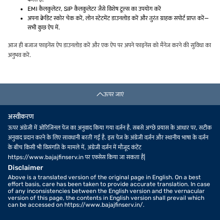
EMI कैलकुलेटर, SIP कैलकुलेटर जैसे विशेष टूल्स का उपयोग करें
अपना क्रेडिट स्कोर चेक करें, लोन स्टेटमेंट डाउनलोड करें और तुरंत ग्राहक सपोर्ट प्राप्त करें—
सभी कुछ ऐप में.
आज ही बजाज फाइनेंस ऐप डाउनलोड करें और एक ऐप पर अपने फाइनेंस को मैनेज करने की सुविधा का
अनुभव करें.
ऊपर जाएं
अस्वीकरण
ऊपर अंग्रेजी में ओरिजिनल पेज का अनुवाद किया गया वर्ज़न है. सबसे अच्छे प्रयास के आधार पर, सटीक
अनुवाद प्रदान करने के लिए सावधानी बरती गई है. इस पेज के अंग्रेजी वर्ज़न और स्थानीय भाषा के वर्ज़न
के बीच किसी भी विसंगति के मामले में, अंग्रेजी वर्ज़न में मौजूद कंटेंट
https://www.bajajfinserv.in पर एक्सेस किया जा सकता है|
Disclaimer
Above is a translated version of the original page in English. On a best
effort basis, care has been taken to provide accurate translation. In case
of any inconsistencies between the English version and the vernacular
version of this page, the contents in English version shall prevail which
can be accessed on https://www.bajajfinserv.in/.