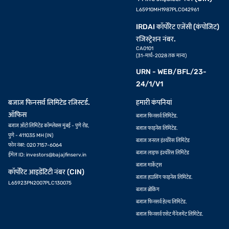
L65910MH1987PLC042961
IRDAI कॉर्पोरेट एजेंसी (कंपोजिट)
रजिस्ट्रेशन नंबर.
CA0101
(31-मार्च-2028 तक मान्य)
URN - WEB/BFL/23-
24/1/V1
बजाज फिनसर्व लिमिटेड रजिस्टर्ड.
हमारी कंपनियां
ऑफिस
बजाज फिनसर्व लिमिटेड.
बजाज ऑटो लिमिटेड कॉम्प्लेक्स मुंबई - पुणे रोड,
बजाज फाइनेंस लिमिटेड.
पुणे - 411035 MH (IN)
बजाज जनरल इंश्योरेंस लिमिटेड
फोन नंबर: 020 7157-6064
बजाज लाइफ इंश्योरेंस लिमिटेड
ईमेल ID:
investors@bajajfinserv.in
बजाज मार्केट्स
कॉर्पोरेट आइडेंटिटी नंबर (CIN)
बजाज हाउसिंग फाइनेंस लिमिटेड.
L65923PN2007PLC130075
बजाज ब्रोकिंग
बजाज फिनसर्व हेल्थ लिमिटेड.
बजाज फिनसर्व एसेट मैनेजमेंट लिमिटेड.