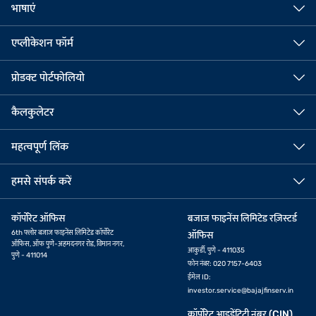
भाषाएं
एप्लीकेशन फॉर्म
प्रोडक्ट पोर्टफोलियो
कैलकुलेटर
महत्वपूर्ण लिंक
हमसे संपर्क करें
कॉर्पोरेट ऑफिस
बजाज फाइनेंस लिमिटेड रज़िस्टर्ड
6th फ्लोर बजाज फाइनेंस लिमिटेड कॉर्पोरेट
ऑफिस
ऑफिस, ऑफ पुणे-अहमदनगर रोड, विमान नगर,
आकुर्डी, पुणे - 411035
पुणे - 411014
फोन नंबर: 020 7157-6403
ईमेल ID:
investor.service@bajajfinserv.in
कॉर्पोरेट आइडेंटिटी नंबर (CIN)