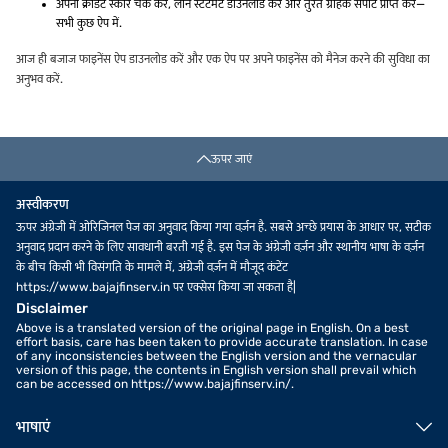
अपना क्रेडिट स्कोर चेक करें, लोन स्टेटमेंट डाउनलोड करें और तुरंत ग्राहक सपोर्ट प्राप्त करें—
सभी कुछ ऐप में.
आज ही बजाज फाइनेंस ऐप डाउनलोड करें और एक ऐप पर अपने फाइनेंस को मैनेज करने की सुविधा का
अनुभव करें.
ऊपर जाएं
अस्वीकरण
ऊपर अंग्रेजी में ओरिजिनल पेज का अनुवाद किया गया वर्ज़न है. सबसे अच्छे प्रयास के आधार पर, सटीक
अनुवाद प्रदान करने के लिए सावधानी बरती गई है. इस पेज के अंग्रेजी वर्ज़न और स्थानीय भाषा के वर्ज़न
के बीच किसी भी विसंगति के मामले में, अंग्रेजी वर्ज़न में मौजूद कंटेंट
https://www.bajajfinserv.in पर एक्सेस किया जा सकता है|
Disclaimer
Above is a translated version of the original page in English. On a best
effort basis, care has been taken to provide accurate translation. In case
of any inconsistencies between the English version and the vernacular
version of this page, the contents in English version shall prevail which
can be accessed on https://www.bajajfinserv.in/.
भाषाएं