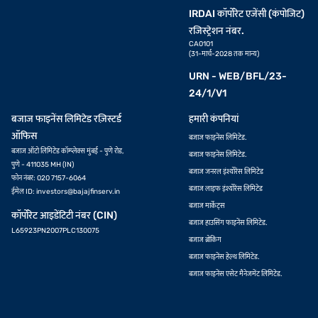
IRDAI कॉर्पोरेट एजेंसी (कंपोजिट)
रजिस्ट्रेशन नंबर.
CA0101
(31-मार्च-2028 तक मान्य)
URN - WEB/BFL/23-
24/1/V1
बजाज फाइनेंस लिमिटेड रज़िस्टर्ड
हमारी कंपनियां
ऑफिस
बजाज फाइनेंस लिमिटेड.
बजाज ऑटो लिमिटेड कॉम्प्लेक्स मुंबई - पुणे रोड,
बजाज फाइनेंस लिमिटेड.
पुणे - 411035 MH (IN)
बजाज जनरल इंश्योरेंस लिमिटेड
फोन नंबर: 020 7157-6064
बजाज लाइफ इंश्योरेंस लिमिटेड
ईमेल ID:
investors@bajajfinserv.in
बजाज मार्केट्स
कॉर्पोरेट आइडेंटिटी नंबर (CIN)
बजाज हाउसिंग फाइनेंस लिमिटेड.
L65923PN2007PLC130075
बजाज ब्रोकिंग
बजाज फाइनेंस हेल्थ लिमिटेड.
बजाज फाइनेंस एसेट मैनेजमेंट लिमिटेड.