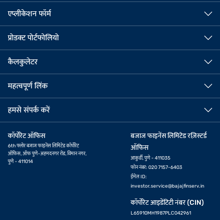
एप्लीकेशन फॉर्म
प्रोडक्ट पोर्टफोलियो
कैलकुलेटर
महत्वपूर्ण लिंक
हमसे संपर्क करें
कॉर्पोरेट ऑफिस
बजाज फाइनेंस लिमिटेड रज़िस्टर्ड
6th फ्लोर बजाज फाइनेंस लिमिटेड कॉर्पोरेट
ऑफिस
ऑफिस, ऑफ पुणे-अहमदनगर रोड, विमान नगर,
आकुर्डी, पुणे - 411035
पुणे - 411014
फोन नंबर: 020 7157-6403
ईमेल ID:
investor.service@bajajfinserv.in
कॉर्पोरेट आइडेंटिटी नंबर (CIN)
L65910MH1987PLC042961