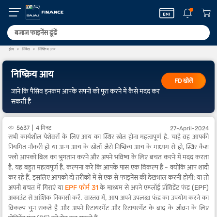
होम
निवेश
निष्क्रिय आय
निष्क्रिय आय
FD खोलें
जानें कि पैसिव इनकम आपके सपनों को पूरा करने में कैसे मदद कर
सकती है
5637
4 मिनट
27-April-2024
सभी कार्यशील पेशेवरों के लिए आय का स्थिर स्रोत होना महत्वपूर्ण है. चाहे वह आपकी
नियमित नौकरी हो या अन्य आय के स्रोतों जैसे निष्क्रिय आय के माध्यम से हो, स्थिर कैश
फ्लो आपको बिल का भुगतान करने और अपने भविष्य के लिए बचत करने में मदद करता
है. यह बहुत महत्वपूर्ण है. कल्पना करें कि आपके पास एक विकल्प है - क्योंकि आप शादी
कर रहे हैं, इसलिए आपको दो तरीकों में से एक से फाइनेंस की देखभाल करनी होगी: या तो
अपनी बचत में गिराएं या
EPF फॉर्म 31
के माध्यम से अपने एम्प्लॉई प्रॉविडेंट फंड (EPF)
अकाउंट से आंशिक निकासी करें. वास्तव में, आप अपने उपलब्ध फंड का उपयोग करने का
विकल्प चुन सकते हैं और अपने रिटायरमेंट और रिटायरमेंट के बाद के जीवन के लिए