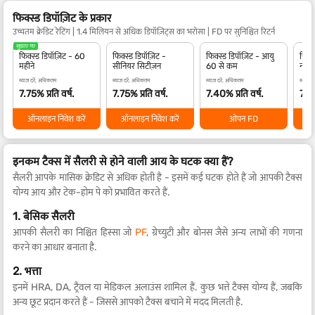
फिक्स्ड डिपॉज़िट के प्रकार
उच्चतम क्रेडिट रेटिंग | 1.4 मिलियन से अधिक डिपॉज़िट्स का भरोसा | FD पर सुनिश्चित रिटर्न
सुझाए गए
फिक्स्ड डिपॉज़िट - 60
फिक्स्ड डिपॉज़िट -
फिक्स्ड डिपॉज़िट - आयु
फिक्स
महीने
सीनियर सिटीज़न
60 से कम
नाबा
ब्याज दरें, अधिकतम
ब्याज दरें, अधिकतम
ब्याज दरें, अधिकतम
ब्याज द
7.75% प्रति वर्ष.
7.75% प्रति वर्ष.
7.40% प्रति वर्ष.
7.40
ऑनलाइन निवेश करें
ऑनलाइन निवेश करें
ओपन FD
इनकम टैक्स में सैलरी से होने वाली आय के घटक क्या हैं?
सैलरी आपके मासिक क्रेडिट से अधिक होती है - इसमें कई घटक होते हैं जो आपकी टैक्स
योग्य आय और टेक-होम पे को प्रभावित करते हैं.
1. बेसिक सैलरी
आपकी सैलरी का निश्चित हिस्सा जो
PF
, ग्रेच्युटी और बोनस जैसे अन्य लाभों की गणना
करने का आधार बनाता है.
2. भत्ता
इनमें HRA, DA, ट्रैवल या मेडिकल अलाउंस शामिल हैं. कुछ भत्ते टैक्स योग्य हैं, जबकि
अन्य छूट प्रदान करते हैं - जिससे आपको टैक्स बचाने में मदद मिलती है.