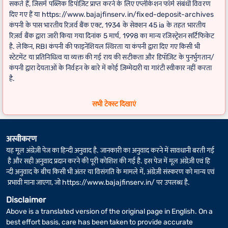
सकते हैं, जिसमें पब्लिक डिपॉज़िट प्राप्त करने के लिए एप्लीकेशन फॉर्म संबंधी विवरण
दिए गए हैं या https://www.bajajfinserv.in/fixed-deposit-archives
कंपनी के पास भारतीय रिज़र्व बैंक एक्ट, 1934 के सेक्शन 45 ia के तहत भारतीय
रिज़र्व बैंक द्वारा जारी किया गया दिनांक 5 मार्च, 1998 का मान्य रजिस्ट्रेशन सर्टिफिकेट
है. लेकिन, RBI कंपनी की फाइनेंशियल स्थिरता या कंपनी द्वारा दिए गए किसी भी
स्टेटमेंट या प्रतिनिधित्व या व्यक्त की गई राय की सटीकता और डिपॉज़िट के पुनर्भुगतान/
कंपनी द्वारा देयताओं के निर्वहन के बारे में कोई ज़िम्मेदारी या गारंटी स्वीकार नहीं करता
है.
FD कैलकुलेटर
के लिए, अगर फिक्स्ड डिपॉज़िट की अवधि में लीप वर्ष शामिल है, तो
सभी टेक्स्ट दिखाएं
वास्तविक रिटर्न थोड़ा अलग हो सकता है.
अस्वीकरण
यह मूल अंग्रेज़ी पेज का हिन्दी अनुवाद है. जानकारी का अनुवाद करने में सावधानी बरती गई
है और सही अनुवाद प्रदान करने की पूरी कोशिश की गई है. इस पेज में मूल अंग्रेज़ी एवं हि
न्दी अनुवाद के बीच किसी भी अंतर या विसंगति के मामले में, अंग्रेज़ी संस्करण को मान्य एवं
प्रभावी माना जाएगा, जो
https://www.bajajfinserv.in/
पर उपलब्ध है.
Disclaimer
Above is a translated version of the original page in English. On a
best effort basis, care has been taken to provide accurate