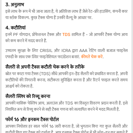
3. अनुलाभ
इसे लाभ के रूप में भी जाना जाता है, ये अतिरिक्त लाभ हैं जैसे रेंट-फ्री हाउसिंग, कंपनी कार
या स्टॉक विकल्प. कुछ टैक्स योग्य हैं उनकी वैल्यू के आधार पर.
4. कटौतियां
इनमें PF योगदान, प्रोफेशनल टैक्स और
TDS
शामिल हैं - जो आपकी टैक्स योग्य आय
को कम करने में मदद करते हैं.
उच्चतम सुरक्षा के लिए CRISIL और ICRA द्वारा AAA रेटिंग वाली बजाज फाइनेंस
एफडी के साथ एक स्थिर फाइनेंशियल फाउंडेशन बनाएं.
कीमतें चेक करें
.
सैलरी से अपनी टैक्स कटौती चेक करने के तरीके
स्रोत पर काटा गया टैक्स (TDS) सीधे आपकी इन-हैंड सैलरी को प्रभावित करता है. अपनी
कटौतियों की निगरानी करना, सटीकता सुनिश्चित करता है और रिटर्न फाइल करते समय
आश्चर्य को रोकता है.
सैलरी स्लिप को रिव्यू करना
आपकी मासिक पेस्लिप आय, अलाउंस और TDS का विस्तृत विवरण प्रदान करती है. इसे
नियमित रूप से रिव्यू करने से सही टैक्स गणना को सत्यापित करने में मदद मिलती है.
फॉर्म 16 और इनकम टैक्स पोर्टल
आपका नियोक्ता हर साल फॉर्म 16 जारी करता है, जो भुगतान किए गए कुल सैलरी और
कटौती किए गए टैक्स को दर्शाता है. आप इनकम टैक्स पोर्टल में भी लॉग-इन कर सकते हैं