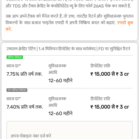
और TDS और टैक्स क्रेडिट के कंसोलिडेटेड व्यू के लिए फॉर्म 26AS चेक कर सकते हैं.
जब आप अपने टैक्स को मैनेज करते हैं, तो उच्च, गारंटीड रिटर्न और सुविधाजनक भुगतान
विकल्पों के साथ बजाज फाइनेंस एफडी में अपनी निष्क्रिय बचत को बढ़ाएं.
एफडी बुक
करें
.
उच्चतम क्रेडिट रेटिंग | 1.4 मिलियन डिपॉज़िट के साथ भरोसेमंद | FD पर सुनिश्चित रिटर्न
सीनियर सिटीज़न
ब्याज दर*
सुविधाजनक
डिपॉज़िट राशि
अवधि
7.75% प्रति वर्ष तक.
₹ 15,000 से ₹ 3 cr
12-60 महीने
नॉन-सीनियर सिटीज़न
ब्याज दर*
सुविधाजनक
डिपॉज़िट राशि
अवधि
7.40% प्रति वर्ष तक.
₹ 15,000 से ₹ 3 cr
12-60 महीने
अपना मोबाइल नंबर दर्ज करें
+91