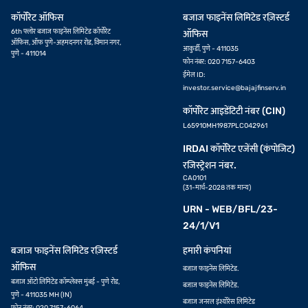
कॉर्पोरेट ऑफिस
बजाज फाइनेंस लिमिटेड रज़िस्टर्ड
6th फ्लोर बजाज फाइनेंस लिमिटेड कॉर्पोरेट
ऑफिस
ऑफिस, ऑफ पुणे-अहमदनगर रोड, विमान नगर,
आकुर्डी, पुणे - 411035
पुणे - 411014
फोन नंबर: 020 7157-6403
ईमेल ID:
investor.service@bajajfinserv.in
कॉर्पोरेट आइडेंटिटी नंबर (CIN)
L65910MH1987PLC042961
IRDAI कॉर्पोरेट एजेंसी (कंपोजिट)
रजिस्ट्रेशन नंबर.
CA0101
(31-मार्च-2028 तक मान्य)
URN - WEB/BFL/23-
24/1/V1
बजाज फाइनेंस लिमिटेड रज़िस्टर्ड
हमारी कंपनियां
ऑफिस
बजाज फाइनेंस लिमिटेड.
बजाज ऑटो लिमिटेड कॉम्प्लेक्स मुंबई - पुणे रोड,
बजाज फाइनेंस लिमिटेड.
पुणे - 411035 MH (IN)
बजाज जनरल इंश्योरेंस लिमिटेड