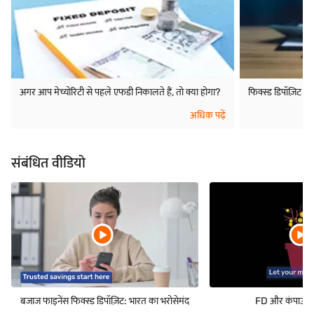
अगर आप मेच्योरिटी से पहले एफडी निकालते हैं, तो क्या होगा?
फिक्स्ड डिपॉज़िट बन
अधिक पढ़ें
संबंधित वीडियो
बजाज फाइनेंस फिक्स्ड डिपॉज़िट: भारत का भरोसेमंद
FD और कंपाउंडिंग