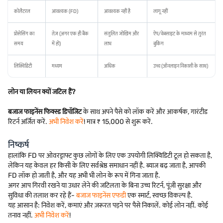
कोलैटरल
आवश्यक (FD)
आवश्यक नहीं है
लागू नहीं
प्रोसेसिंग का
तेज़ (अगर एक ही बैंक
संतुलित जोखिम और
ऐप/वेबसाइट के माध्यम से तुरंत
समय
में हो)
लाभ
बुकिंग
लिक्विडिटी
मध्यम
अधिक
उच्च (ऑनलाइन निकासी के साथ)
लोन या लियन क्यों जटिल हैं?
बजाज फाइनेंस फिक्स्ड डिपॉजिट
के साथ अपने पैसे को लॉक करें और आकर्षक, गारंटीड
रिटर्न अर्जित करें.
अभी निवेश करें
! मात्र ₹ 15,000 से शुरू करें.
निष्कर्ष
हालांकि FD पर ओवरड्राफ्ट कुछ लोगों के लिए एक उपयोगी लिक्विडिटी टूल हो सकता है,
लेकिन यह केवल हर किसी के लिए सर्वश्रेष्ठ समाधान नहीं है. ब्याज बढ़ जाता है, आपकी
FD लॉक हो जाती है, और यह अभी भी लोन के रूप में गिना जाता है.
अगर आप गिरवी रखने या उधार लेने की जटिलता के बिना उच्च रिटर्न, पूंजी सुरक्षा और
सुविधा की तलाश कर रहे हैं-
बजाज फाइनेंस एफडी
एक स्मार्ट, स्वच्छ विकल्प है.
यह आसान है: निवेश करें, कमाएं और ज़रूरत पड़ने पर पैसे निकालें. कोई लोन नहीं. कोई
तनाव नहीं.
अभी निवेश करें
!