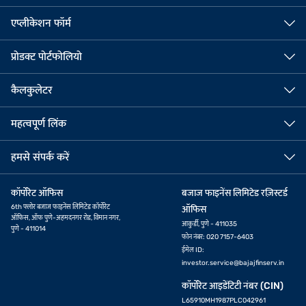
एप्लीकेशन फॉर्म
प्रोडक्ट पोर्टफोलियो
कैलकुलेटर
महत्वपूर्ण लिंक
हमसे संपर्क करें
कॉर्पोरेट ऑफिस
बजाज फाइनेंस लिमिटेड रज़िस्टर्ड
6th फ्लोर बजाज फाइनेंस लिमिटेड कॉर्पोरेट
ऑफिस
ऑफिस, ऑफ पुणे-अहमदनगर रोड, विमान नगर,
आकुर्डी, पुणे - 411035
पुणे - 411014
फोन नंबर: 020 7157-6403
ईमेल ID:
investor.service@bajajfinserv.in
कॉर्पोरेट आइडेंटिटी नंबर (CIN)
L65910MH1987PLC042961