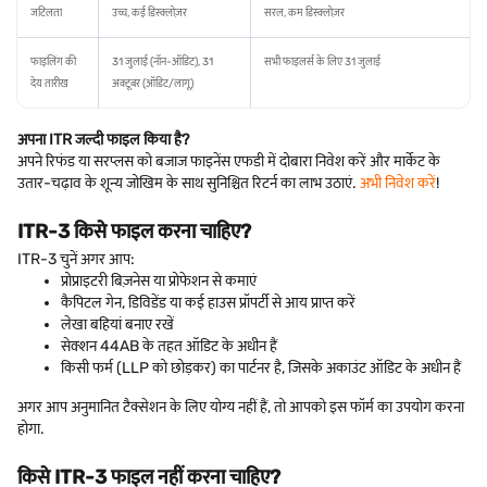
जटिलता
उच्च, कई डिस्क्लोज़र
सरल, कम डिस्क्लोज़र
फाइलिंग की
31 जुलाई (नॉन-ऑडिट), 31
सभी फाइलर्स के लिए 31 जुलाई
देय तारीख
अक्टूबर (ऑडिट/लागू)
अपना ITR जल्दी फाइल किया है?
अपने रिफंड या सरप्लस को बजाज फाइनेंस एफडी में दोबारा निवेश करें और मार्केट के
उतार-चढ़ाव के शून्य जोखिम के साथ सुनिश्चित रिटर्न का लाभ उठाएं.
अभी निवेश करें
!
ITR-3 किसे फाइल करना चाहिए?
ITR-3 चुनें अगर आप:
प्रोप्राइटरी बिज़नेस या प्रोफेशन से कमाएं
कैपिटल गेन, डिविडेंड या कई हाउस प्रॉपर्टी से आय प्राप्त करें
लेखा बहियां बनाए रखें
सेक्शन 44AB के तहत ऑडिट के अधीन हैं
किसी फर्म (LLP को छोड़कर) का पार्टनर है, जिसके अकाउंट ऑडिट के अधीन हैं
अगर आप अनुमानित टैक्सेशन के लिए योग्य नहीं हैं, तो आपको इस फॉर्म का उपयोग करना
होगा.
किसे ITR-3 फाइल नहीं करना चाहिए?