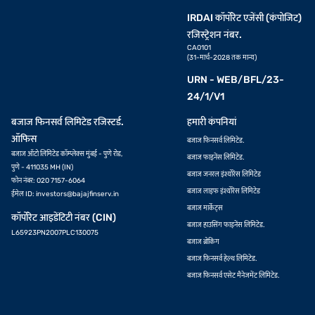
IRDAI कॉर्पोरेट एजेंसी (कंपोजिट)
रजिस्ट्रेशन नंबर.
CA0101
(31-मार्च-2028 तक मान्य)
URN - WEB/BFL/23-
24/1/V1
बजाज फिनसर्व लिमिटेड रजिस्टर्ड.
हमारी कंपनियां
ऑफिस
बजाज फिनसर्व लिमिटेड.
बजाज ऑटो लिमिटेड कॉम्प्लेक्स मुंबई - पुणे रोड,
बजाज फाइनेंस लिमिटेड.
पुणे - 411035 MH (IN)
बजाज जनरल इंश्योरेंस लिमिटेड
फोन नंबर: 020 7157-6064
बजाज लाइफ इंश्योरेंस लिमिटेड
ईमेल ID:
investors@bajajfinserv.in
बजाज मार्केट्स
कॉर्पोरेट आइडेंटिटी नंबर (CIN)
बजाज हाउसिंग फाइनेंस लिमिटेड.
L65923PN2007PLC130075
बजाज ब्रोकिंग
बजाज फिनसर्व हेल्थ लिमिटेड.
बजाज फिनसर्व एसेट मैनेजमेंट लिमिटेड.