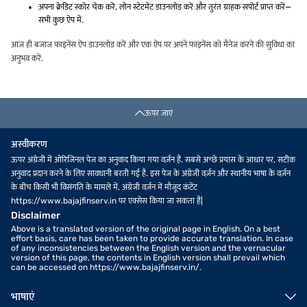
अपना क्रेडिट स्कोर चेक करें, लोन स्टेटमेंट डाउनलोड करें और तुरंत ग्राहक सपोर्ट प्राप्त करें—
सभी कुछ ऐप में.
आज ही बजाज फाइनेंस ऐप डाउनलोड करें और एक ऐप पर अपने फाइनेंस को मैनेज करने की सुविधा का
अनुभव करें.
ऊपर जाएं
अस्वीकरण
ऊपर अंग्रेजी में ओरिजिनल पेज का अनुवाद किया गया वर्ज़न है. सबसे अच्छे प्रयास के आधार पर, सटीक
अनुवाद प्रदान करने के लिए सावधानी बरती गई है. इस पेज के अंग्रेजी वर्ज़न और स्थानीय भाषा के वर्ज़न
के बीच किसी भी विसंगति के मामले में, अंग्रेजी वर्ज़न में मौजूद कंटेंट
https://www.bajajfinserv.in पर एक्सेस किया जा सकता है|
Disclaimer
Above is a translated version of the original page in English. On a best
effort basis, care has been taken to provide accurate translation. In case
of any inconsistencies between the English version and the vernacular
version of this page, the contents in English version shall prevail which
can be accessed on https://www.bajajfinserv.in/.
भाषाएं