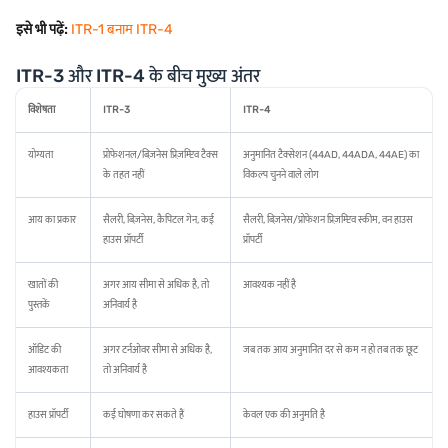
इसे भी पढ़ें:
ITR-1 बनाम ITR-4
ITR-3 और ITR-4 के बीच मुख्य अंतर
विशेषता
ITR-3
ITR-4
योग्यता
प्रोफेशनल/बिज़नेस प्रिज़म्प्टिव टैक्स
अनुमानित टैक्सेशन (44AD, 44ADA, 44AE) का
के तहत नहीं
विकल्प चुनने वाले लोग
आय का प्रकार
सैलरी, बिज़नेस, कैपिटल गेन, कई
सैलरी, बिज़नेस/प्रोफेशन प्रिज़म्प्टिव स्कीम, वन हाउस
हाउस प्रॉपर्टी
प्रॉपर्टी
खातों की
अगर आय सीमा से अधिक है, तो
आवश्यक नहीं है
पुस्तकें
अनिवार्य है
ऑडिट की
अगर टर्नओवर सीमा से अधिक है,
जब तक आय अनुमानित दर से कम न हो तब तक छूट
आवश्यकता
तो अनिवार्य है
हाउस प्रॉपर्टी
कई घोषणा कर सकते हैं
केवल एक की अनुमति है