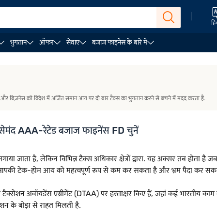
|
हिं
भुगतान
ऑफर
सेवाएं
बजाज फाइनेंस के बारे में
 जांच
आवश्यक पेपरवर्क
्तियों और बिज़नेस को विदेश में अर्जित समान आय पर दो बार टैक्स का भुगतान करने से बचने में मदद करता है.
 भरोसेमंद AAA-रेटेड बजाज फाइनेंस FD चुनें
गाया जाता है, लेकिन विभिन्न टैक्स अधिकार क्षेत्रों द्वारा. यह अक्सर तब हो
न आपकी टेक-होम आय को महत्वपूर्ण रूप से कम कर सकता है और भ्रम पैदा कर सकत
सेशन अवॉयडेंस एग्रीमेंट (DTAA) पर हस्ताक्षर किए हैं, जहां कई भारतीय काम करत
सेशन के बोझ से राहत मिलती है.