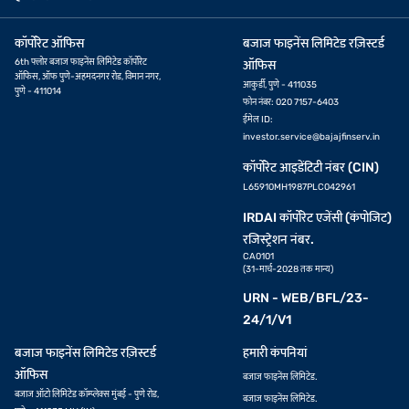
कॉर्पोरेट ऑफिस
बजाज फाइनेंस लिमिटेड रज़िस्टर्ड
6th फ्लोर बजाज फाइनेंस लिमिटेड कॉर्पोरेट
ऑफिस
ऑफिस, ऑफ पुणे-अहमदनगर रोड, विमान नगर,
आकुर्डी, पुणे - 411035
पुणे - 411014
फोन नंबर: 020 7157-6403
ईमेल ID:
investor.service@bajajfinserv.in
कॉर्पोरेट आइडेंटिटी नंबर (CIN)
L65910MH1987PLC042961
IRDAI कॉर्पोरेट एजेंसी (कंपोजिट)
रजिस्ट्रेशन नंबर.
CA0101
(31-मार्च-2028 तक मान्य)
URN - WEB/BFL/23-
24/1/V1
बजाज फाइनेंस लिमिटेड रज़िस्टर्ड
हमारी कंपनियां
ऑफिस
बजाज फाइनेंस लिमिटेड.
बजाज ऑटो लिमिटेड कॉम्प्लेक्स मुंबई - पुणे रोड,
बजाज फाइनेंस लिमिटेड.