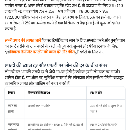
उपयोग करता है. अगर स्टैंडर्ड बजाज फाइनेंस स्प्रेड 2% है, तो उदाहरण के लिए 2%: ₹10
लाख की FD का उपयोग 7% + 2% = 9% प्रति वर्ष = ₹8,00,000 × 9% =
₹72,000 वार्षिक ब्याज पर करना चाहिए. उदाहरण के लिए, 1.5% का इस्तेमाल करते
समय टेक्स्ट में 2% का उल्लेख करने से एक विरोधाभास पैदा होता है जो यूज़र को भ्रमित
करता है.
अपनी उधार की लागत जानें
फिक्स्ड डिपॉज़िट पर लोन के लिए अप्लाई करने और पुनर्भुगतान
को स्मार्ट तरीके से प्लान करने से पहले
.
मौजूदा दरों, शुल्कों और फीस स्ट्रक्चर के लिए,
देखें
फिक्स्ड डिपॉजिट पर लोन की ब्याज दरें और फीस
पूरी फोटो के लिए पेज.
एफडी की ब्याज दर और एफडी पर लोन की दर के बीच अंतर
लोन की दर आपकी एफडी दर से थोड़ी अधिक होती है क्योंकि इसमें लोनदाता का मार्जिन
शामिल होता है. यह अंतर यह सुनिश्चित करता है कि लोनदाता लोन सुरक्षित होने के बावजूद
प्रशासनिक लागत और जोखिम को कवर करते हैं.
विवरण
फिक्स्ड डिपॉज़िट (FD)
FD पर लोन
ब्याज का
आपकी बचत पर अर्जित
उधार ली गई राशि पर शुल्क लिया
प्रकार
जाता है
सामान्य दर
आमतौर पर 6% प्रति वर्ष - 8%p.a. (प्रति वर्ष 12.5% से
FD दर 2% डिपॉज़िट पर देय