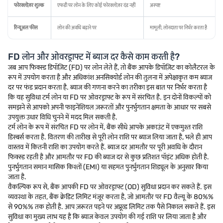
फोरक्लोज़र शुल्क
एफडी पर लोन के लिए कोई फोरक्लोज़र दंड नहीं
अस्पष्ट
रिन्यूअल फीस
लोन की अवधि बढ़ाने पर
मामूली, लोनदाता पर निर्भर करता है
FD लोन और ओवरड्राफ्ट में ब्याज दर कैसे काम करती है?
जब आप फिक्स्ड डिपॉज़िट (FD) पर लोन लेते हैं, तो बैंक आपके डिपॉज़िट का कोलैटरल के
रूप में उपयोग करता है और अधिकांश अनसिक्योर्ड लोन की तुलना में अपेक्षाकृत कम ब्याज
दर पर फंड प्रदान करता है. ब्याज की गणना करने का तरीका इस बात पर निर्भर करता है
कि यह सुविधा टर्म लोन या FD पर ओवरड्राफ्ट के रूप में संरचित है. इन दोनों विकल्पों को
समझने से आपको अपनी फाइनेंशियल ज़रूरतों और पुनर्भुगतान क्षमता के आधार पर सबसे
उपयुक्त उधार विधि चुनने में मदद मिल सकती है.
टर्म लोन के रूप में संरचित FD पर लोन में, बैंक सीधे आपके अकाउंट में एकमुश्त राशि
डिस्बर्स करता है. वितरण की तारीख से पूरी लोन राशि पर ब्याज लिया जाता है, भले ही आप
वास्तव में कितनी राशि का उपयोग करते हैं. ब्याज दर आमतौर पर पूरी अवधि के दौरान
फिक्स्ड रहती है और आमतौर पर FD की ब्याज दर से कुछ प्रतिशत पॉइंट अधिक होती है.
पुनर्भुगतान समान मासिक किश्तों (EMI) या सहमत पुनर्भुगतान शिड्यूल के अनुसार किया
जाता है.
वैकल्पिक रूप से, बैंक आपकी FD पर ओवरड्राफ्ट (OD) सुविधा प्रदान कर सकते हैं. इस
व्यवस्था के तहत, बैंक क्रेडिट लिमिट मंजूर करता है, जो आमतौर पर FD वैल्यू के 80%%
से 90%% तक होती है. आप ज़रूरत पड़ने पर अप्रूव्ड लिमिट तक पैसे निकाल सकते हैं. इस
सुविधा का मुख्य लाभ यह है कि ब्याज केवल उपयोग की गई राशि पर लिया जाता है और