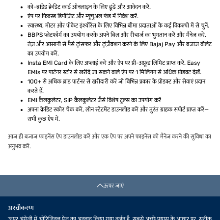
को-ब्रांडेड क्रेडिट कार्ड ऑनलाइन के लिए ढूंढें और आवेदन करें.
ऐप पर फिक्स्ड डिपॉज़िट और म्यूचुअल फंड में निवेश करें.
स्वास्थ्य, मोटर और पॉकेट इंश्योरेंस के लिए विभिन्न बीमा प्रदाताओं के कई विकल्पों में से चुनें.
BBPS प्लेटफॉर्म का उपयोग करके अपने बिल और रीचार्ज का भुगतान करें और मैनेज करें.
तेज़ और आसानी से पैसे ट्रांसफर और ट्रांज़ैक्शन करने के लिए Bajaj Pay और बजाज वॉलेट
का उपयोग करें.
Insta EMI Card के लिए अप्लाई करें और ऐप पर प्री-अप्रूव्ड लिमिट प्राप्त करें. Easy
EMIs पर पार्टनर स्टोर से खरीदे जा सकने वाले ऐप पर 1 मिलियन से अधिक प्रोडक्ट देखें.
100+ से अधिक ब्रांड पार्टनर से खरीदारी करें जो विभिन्न प्रकार के प्रोडक्ट और सेवाएं प्रदान
करते हैं.
EMI कैलकुलेटर, SIP कैलकुलेटर जैसे विशेष टूल्स का उपयोग करें
अपना क्रेडिट स्कोर चेक करें, लोन स्टेटमेंट डाउनलोड करें और तुरंत ग्राहक सपोर्ट प्राप्त करें—
सभी कुछ ऐप में.
आज ही बजाज फाइनेंस ऐप डाउनलोड करें और एक ऐप पर अपने फाइनेंस को मैनेज करने की सुविधा का
अनुभव करें.
ऊपर जाएं
अस्वीकरण
ऊपर अंग्रेजी में ओरिजिनल पेज का अनुवाद किया गया वर्ज़न है. सबसे अच्छे प्रयास के आधार पर, सटीक