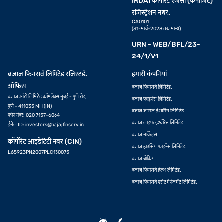
IRDAI कॉर्पोरेट एजेंसी (कंपोजिट)
रजिस्ट्रेशन नंबर.
CA0101
(31-मार्च-2028 तक मान्य)
URN - WEB/BFL/23-
24/1/V1
बजाज फिनसर्व लिमिटेड रजिस्टर्ड.
हमारी कंपनियां
ऑफिस
बजाज फिनसर्व लिमिटेड.
बजाज ऑटो लिमिटेड कॉम्प्लेक्स मुंबई - पुणे रोड,
बजाज फाइनेंस लिमिटेड.
पुणे - 411035 MH (IN)
बजाज जनरल इंश्योरेंस लिमिटेड
फोन नंबर: 020 7157-6064
बजाज लाइफ इंश्योरेंस लिमिटेड
ईमेल ID:
investors@bajajfinserv.in
बजाज मार्केट्स
कॉर्पोरेट आइडेंटिटी नंबर (CIN)
बजाज हाउसिंग फाइनेंस लिमिटेड.
L65923PN2007PLC130075
बजाज ब्रोकिंग
बजाज फिनसर्व हेल्थ लिमिटेड.
बजाज फिनसर्व एसेट मैनेजमेंट लिमिटेड.