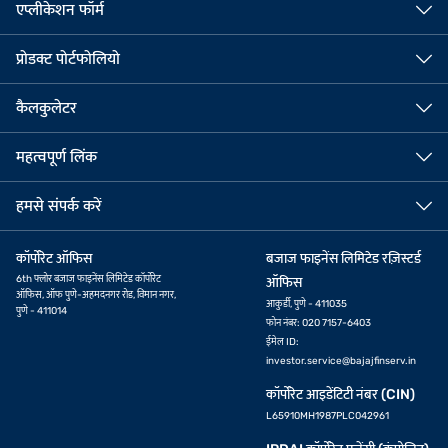
एप्लीकेशन फॉर्म
प्रोडक्ट पोर्टफोलियो
कैलकुलेटर
महत्वपूर्ण लिंक
हमसे संपर्क करें
कॉर्पोरेट ऑफिस
बजाज फाइनेंस लिमिटेड रज़िस्टर्ड
6th फ्लोर बजाज फाइनेंस लिमिटेड कॉर्पोरेट
ऑफिस
ऑफिस, ऑफ पुणे-अहमदनगर रोड, विमान नगर,
आकुर्डी, पुणे - 411035
पुणे - 411014
फोन नंबर: 020 7157-6403
ईमेल ID:
investor.service@bajajfinserv.in
कॉर्पोरेट आइडेंटिटी नंबर (CIN)
L65910MH1987PLC042961