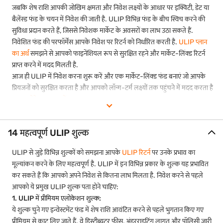
जबकि शेष राशि आपकी जोखिम क्षमता और निवेश लक्ष्यों के आधार पर इक्विटी, डेट या
बैलेंस्ड फंड के चयन में निवेश की जाती है. ULIP विभिन्न फंड के बीच स्विच करने की
सुविधा प्रदान करते हैं, जिससे निवेशक मार्केट के अवसरों का लाभ उठा सकते हैं.
निवेशित फंड की परफॉर्मेंस आपके निवेश पर रिटर्न को निर्धारित करती है.
ULIP प्लान
का अर्थ
समझने से आपको फाइनेंशियल रूप से सुरक्षित रहने और मार्केट-लिंक्ड रिटर्न
प्राप्त करने में मदद मिलती है.
आज ही ULIP में निवेश करना शुरू करें और एक मार्केट-लिंक्ड फंड बनाएं जो आपके
प्रियजनों को सुरक्षित करता है और आपको लॉन्ग-टर्म लक्ष्यों तक पहुंचने में मदद करता है
अपना कोटेशन प्राप्त करें
.
ULIP के शुल्क क्या हैं?
ULIP में निवेश करने से पहले, उन शुल्कों को समझना महत्वपूर्ण है जो आपके रिटर्न को
14 महत्वपूर्ण ULIP शुल्क
प्रभावित कर सकते हैं. यहां ULIP प्लान में शामिल सामान्य लागतों का विवरण दिया गया
है, जिसे सरल और आकर्षक तरीके से समझाया गया है:
ULIP से जुड़े विभिन्न शुल्कों को समझना आपके
ULIP रिटर्न
पर उनके प्रभाव का
ULIP में प्रीमियम एलोकेशन शुल्क
: यह शुल्क निवेश करने से पहले आपके
मूल्यांकन करने के लिए महत्वपूर्ण है. ULIP में इन विभिन्न प्रकार के शुल्क यह प्रभावित
प्रीमियम से पहले ही काट लिया जाता है. यह पॉलिसी के वितरण और शुरुआती
खर्चों को कवर करती है.
कर सकते हैं कि आपको अपने निवेश से कितना लाभ मिलता है. निवेश करने से पहले
आपको ये प्रमुख ULIP शुल्क पता होने चाहिए:
फंड मैनेजमेंट शुल्क:
आपके निवेश किए गए पैसे को मैनेज करने के लिए लिया
1. ULIP में प्रीमियम एलोकेशन शुल्क:
जाता है, यह शुल्क उनके फंड वैल्यू का प्रतिशत है और इसे दैनिक रूप से
एडजस्ट किया जाता है.
ये शुल्क चुने गए इन्वेस्टमेंट फंड में शेष राशि आवंटित करने से पहले भुगतान किए गए
प्रीमियम से काट लिए जाते हैं. वे डिस्ट्रीब्यूटर फीस, अंडरराइटिंग लागत और पॉलिसी जारी