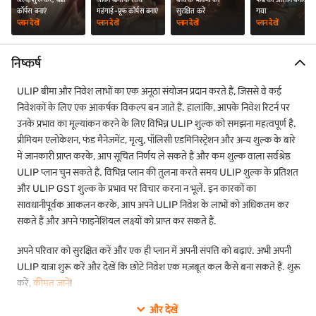
अतिरिक्त राशि निवेश करते हैं, तो टॉप-अप शुल्क लागू होते हैं. टॉप-अप लॉन्ग-टर्म वेल्थ
कॉर्पस बनाएं
महंगाई-प्रूफ कॉर्पस बनाएं
सुरक्षित करें
गया
क्रिएशन को बढ़ाने में मदद करते हैं, लेकिन यूनिट आवंटित होने से पहले टॉप-अप राशि से
प्लान देखें
प्लान देखें
प्लान देखें
प्लान देखें
शुल्क (अगर लागू हो) काटा जाता है.
14. प्रीमियम बंद होने का शुल्क:
निष्कर्ष
अगर आप लॉक-इन अवधि (आमतौर पर पांच वर्ष) के दौरान प्रीमियम का भुगतान करना
ULIP बीमा और निवेश लाभों का एक अनूठा संयोजन प्रदान करते हैं, जिससे वे कई
बंद करते हैं, तो प्रीमियम बंद होने का शुल्क लगाया जा सकता है. बीमा प्रदाता इस शुल्क
निवेशकों के लिए एक आकर्षक विकल्प बन जाते हैं. हालांकि, आपके निवेश रिटर्न पर
को आपके फंड वैल्यू से काट सकता है, और पॉलिसी की शर्तों के अनुसार पॉलिसी को
उनके प्रभाव का मूल्यांकन करने के लिए विभिन्न ULIP शुल्क को समझना महत्वपूर्ण है.
रिवाइवल या निकासी तक इसे बंद कर दिया जा सकता है.
प्रीमियम एलोकेशन, फंड मैनेजमेंट, मृत्यु, पॉलिसी एडमिनिस्ट्रेशन और अन्य शुल्क के बारे
अपने पैसों को दोहरी शक्ति दें - लाइफ कवर + ग्रोथ. अपने भविष्य के सपनों को पूरा करने
में जानकारी प्राप्त करके, आप सूचित निर्णय ले सकते हैं और कम शुल्क वाला सर्वश्रेष्ठ
के लिए डिज़ाइन किए गए ULIP देखें. अपने प्लान विकल्प चेक करें और आज ही
कीमत
ULIP प्लान चुन सकते हैं. विभिन्न प्लान की तुलना करते समय ULIP शुल्क के प्रतिशत
जानें
.
और ULIP GST शुल्क के प्रभाव पर विचार करना न भूलें. इन कारकों का
ULIP शुल्क को कैसे कम करें?
सावधानीपूर्वक आकलन करके, आप अपने ULIP निवेश के लाभों को अधिकतम कर
ULIP (यूनिट लिंक्ड इंश्योरेंस प्लान) विभिन्न प्रकार के शुल्क के साथ आते हैं, लेकिन सही
सकते हैं और अपने फाइनेंशियल लक्ष्यों को प्राप्त कर सकते हैं.
दृष्टिकोण के साथ, आप अपने रिटर्न पर उनका कुल प्रभाव कम कर सकते हैं. प्लान चुनने
अपने परिवार को सुरक्षित करें और एक ही प्लान में अपनी संपत्ति को बढ़ाएं. अभी अपनी
से लेकर समय के साथ इसे मैनेज करने तक, हर चरण में सोच-समझकर निर्णय लेना
ULIP यात्रा शुरू करें और देखें कि छोटे निवेश एक मज़बूत कल कैसे बना सकते हैं. शुरू
ज़रूरी होता है.
करें,
कीमत जानें
!
निवेश करने से पहले ULIP प्लान की तुलना करें:
विभिन्न बीमा प्रदाता के
और देखें
अलग-अलग शुल्क संरचनाएं होती हैं. प्रीमियम एलोकेशन, फंड मैनेजमेंट और
संबंधित आर्टिकल