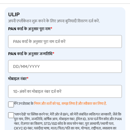
बनाने का दोहरा लाभ मिलता है. चाहे आप अपने सपनों के लक्ष्य के लिए बचत कर रहे हों या
पारंपरिक प्लान की तुलना में बेहतर रिटर्न चाहते हों, ULIP सुविधा, पारदर्शिता और नियंत्रण
प्रदान करते हैं. और सबसे अच्छी बात? जैसे-जैसे आपकी वृद्धि होती है, आप छोटी-छोटी
ULIP
शुरुआत कर सकते हैं और उसे बढ़ा सकते हैं.
अपनी एप्लीकेशन शुरू करने के लिए अपना बुनियादी विवरण दर्ज करें.
PAN कार्ड के अनुसार पूरा नाम
*
PAN कार्ड के अनुसार जन्मतिथि
*
मोबाइल नंबर
*
मैंने उन प्रोडक्ट के
नियम और शर्तों को पढ़, समझ लिया है और स्वीकार कर लिया है.
'प्लान देखें' पर क्लिक करने पर, मेरी ओर से BFL को मेरी संबंधित व्यक्तिगत जानकारी, जैसे कि
पूरा नाम, लिंग, जन्मतिथि, वार्षिक आय, मोबाइल नंबर, ईमेल ID, ऊपर दर्ज पिन कोड और PAN
नंबर, रोज़गार का विवरण, STD/ISD कोड के साथ फोन नंबर, पूरा अस्थायी/स्थायी पता,
CKYC ID नंबर, पसंदीदा भाषा, माता/पिता/पति का नाम, योग्यता, राष्ट्रीयता, व्यवसाय का