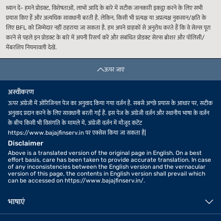
ध्यान दें- हमने प्रोडक्ट, विशेषताओं, लाभों आदि के बारे में सटीक जानकारी इकट्ठा करने के लिए सभी
प्रयास किए हैं और अत्यधिक सावधानी बरती है. लेकिन, किसी भी प्रत्यक्ष या अप्रत्यक्ष नुकसान/क्षति के
लिए BFL को ज़िम्मेदार नहीं ठहराया जा सकता है. हम अपने ग्राहकों से अनुरोध करते हैं कि वे सेल्स पूरा
करने से पहले इन प्रोडक्ट के बारे में अपनी रिसर्च करें और संबंधित प्रोडक्ट सेल्स ब्रोशर और पॉलिसी/
मेंबरशिप नियमावली देखें.
ऊपर जाएं
अस्वीकरण
ऊपर अंग्रेजी में ओरिजिनल पेज का अनुवाद किया गया वर्ज़न है. सबसे अच्छे प्रयास के आधार पर, सटीक
अनुवाद प्रदान करने के लिए सावधानी बरती गई है. इस पेज के अंग्रेजी वर्ज़न और स्थानीय भाषा के वर्ज़न
के बीच किसी भी विसंगति के मामले में, अंग्रेजी वर्ज़न में मौजूद कंटेंट
https://www.bajajfinserv.in पर एक्सेस किया जा सकता है|
Disclaimer
Above is a translated version of the original page in English. On a best
effort basis, care has been taken to provide accurate translation. In case
of any inconsistencies between the English version and the vernacular
version of this page, the contents in English version shall prevail which
can be accessed on https://www.bajajfinserv.in/.
भाषाएं