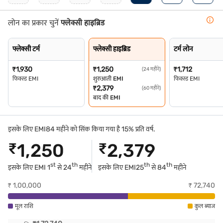
लोन का प्रकार चुनें
फ्लेक्सी हाइब्रिड
फ्लेक्सी टर्म
फ्लेक्सी हाइब्रिड
टर्म लोन
₹
1,930
₹
1,250
₹
1,712
(24 महीने)
फिक्स्ड EMI
शुरुआती EMI
फिक्स्ड EMI
₹
2,379
(60 महीने)
बाद की EMI
इसके लिए EMI84 महीने को सिंक किया गया है 15% प्रति वर्ष.
₹
1,250
₹
2,379
st
th
th
th
इसके लिए EMI 1
से 24
महीने
इसके लिए EMI
25
से 84
महीने
₹
1,00,000
₹
72,740
मूल राशि
कुल ब्याज