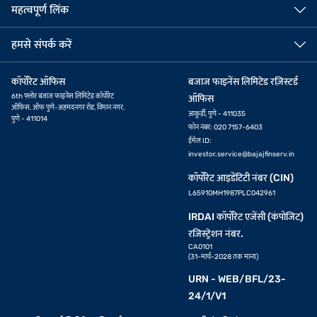
(31-मार्च-2028 तक मान्य)
URN - WEB/BFL/23-
24/1/V1
बजाज फिनसर्व लिमिटेड रजिस्टर्ड.
हमारी कंपनियां
ऑफिस
बजाज फिनसर्व लिमिटेड.
बजाज ऑटो लिमिटेड कॉम्प्लेक्स मुंबई - पुणे रोड,
बजाज फाइनेंस लिमिटेड.
पुणे - 411035 MH (IN)
बजाज जनरल इंश्योरेंस लिमिटेड
फोन नंबर: 020 7157-6064
बजाज लाइफ इंश्योरेंस लिमिटेड
ईमेल ID:
investors@bajajfinserv.in
बजाज मार्केट्स
कॉर्पोरेट आइडेंटिटी नंबर (CIN)
बजाज हाउसिंग फाइनेंस लिमिटेड.
L65923PN2007PLC130075
बजाज ब्रोकिंग
बजाज फिनसर्व हेल्थ लिमिटेड.
बजाज फिनसर्व एसेट मैनेजमेंट लिमिटेड.