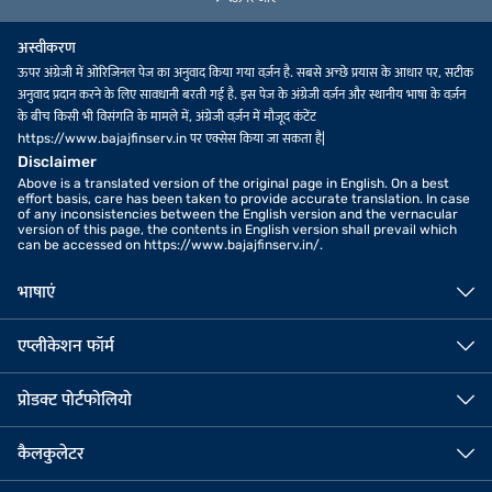
प्रोडक्ट पोर्टफोलियो
कैलकुलेटर
महत्वपूर्ण लिंक
हमसे संपर्क करें
कॉर्पोरेट ऑफिस
बजाज फाइनेंस लिमिटेड रज़िस्टर्ड
6th फ्लोर बजाज फाइनेंस लिमिटेड कॉर्पोरेट
ऑफिस
ऑफिस, ऑफ पुणे-अहमदनगर रोड, विमान नगर,
आकुर्डी, पुणे - 411035
पुणे - 411014
फोन नंबर: 020 7157-6403
ईमेल ID:
investor.service@bajajfinserv.in
कॉर्पोरेट आइडेंटिटी नंबर (CIN)
L65910MH1987PLC042961
IRDAI कॉर्पोरेट एजेंसी (कंपोजिट)
रजिस्ट्रेशन नंबर.
CA0101