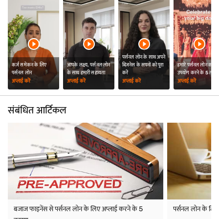
बजाज फाइनेंस से पर्सनल लोन के लिए अप्लाई करने के 5
पर्सनल लोन के लिए
कारण
Jul 12, 2026
अधिक पढ़ें
आप यहां हैं
होम
पासपोर्ट के लिए कैसे अप्लाई करें
संबंधित लिंक
पर्सनल लोन EMI कैलकुलेटर
पर्सनल लोन योग्यता और डॉक्यूमेंट
पर्सनल लोन की ब्याज दर
पर्सनल लोन की विशेषताएं
अस्वीकरण
बजाज फाइनेंस लिमिटेड किसी भी एप्लीकेशन को अपने एकमात्र और पूर्ण विवेकाधिकार से बिना कोई
कारण बताए स्वीकार या अस्वीकार कर सकता है. नियम व शर्तें लागू*.