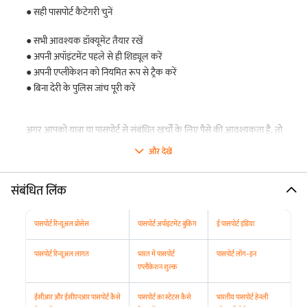
● सही पासपोर्ट कैटेगरी चुनें
● सभी आवश्यक डॉक्यूमेंट तैयार रखें
● अपनी अपॉइंटमेंट पहले से ही शिड्यूल करें
● अपनी एप्लीकेशन को नियमित रूप से ट्रैक करें
● बिना देरी के पुलिस जांच पूरी करें
अगर आपको यात्रा या पासपोर्ट से संबंधित खर्चों के लिए पैसे की आवश्यकता है, तो
पर्सनल लोन
के लिए ऑनलाइन अप्लाई करने से लागत को आसानी से मैनेज करने में
और देखें
मदद मिल सकती है, जिससे आपके अंतर्राष्ट्रीय यात्रा प्लान आसान और चिंता-मुक्त हो
जाते हैं.
संबंधित लिंक
पासपोर्ट रिन्यूअल प्रोसेस
पासपोर्ट अपॉइंटमेंट बुकिंग
ई पासपोर्ट इंडिया
पासपोर्ट रिन्यूअल लागत
भारत में पासपोर्ट
पासपोर्ट लॉग-इन
एप्लीकेशन शुल्क
ईसीआर और ईसीएनआर पासपोर्ट कैसे
पासपोर्ट का स्टेटस कैसे
भारतीय पासपोर्ट हेनली