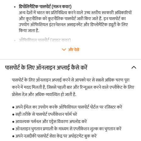
डिपॉलिमैटिक पासपोर्ट (मरून कवर)
अन्य देशों में भारत का प्रतिनिधित्व करने वाले उच्च स्तरीय सरकारी अधिकारियों
और कूटनीतिक को कूटनीतिक पासपोर्ट जारी किए जाते हैं. इन पासपोर्ट का
उपयोग ऑफिशियल इंटरनेशनल असाइनमेंट और डिप्लोमैटिक ड्यूटी के लिए
किया जाता है.
ऑफिशियल पासपोर्ट (व्हाइट कवर)
आधिकारिक कार्य के लिए विदेश यात्रा करने वाले सरकारी कर्मचारियों को
और देखें
आधिकारिक पासपोर्ट प्रदान किए जाते हैं. यह कैटेगरी विशेष रूप से आधिकारिक
असाइनमेंट पर सरकार का प्रतिनिधित्व करने वाले व्यक्तियों के लिए है.
पासपोर्ट के लिए ऑनलाइन अप्लाई कैसे करें
एमरजेंसी सर्टिफिकेट
एमरजेंसी सर्टिफिकेट भारतीय नागरिकों को जारी किया जाने वाला एक अस्थायी
पासपोर्ट के लिए ऑनलाइन अप्लाई करने से आपको घर से सबसे अधिक चरण पूरा
यात्रा डॉक्यूमेंट है, जो विदेश में अपना पासपोर्ट खो देते हैं. यह उन्हें नियमित पासपोर्ट
उपलब्ध न होने पर सुरक्षित रूप से भारत वापस आने की अनुमति देता है.
करने में मदद मिलती है, जिससे पहली बार और रिन्यूअल करने वाले एप्लीकेंट के लिए
प्रोसेस तेज़ और अधिक व्यवस्थित हो जाती है.
आइडेंटिटी सर्टिफिकेट
पहचान सर्टिफिकेट भारत में रहने वाले कुछ व्यक्तियों को जारी किए जाते हैं जो
● अपने ईमेल का उपयोग करके ऑफिशियल पासपोर्ट पोर्टल पर रजिस्टर करें
स्टैंडर्ड पासपोर्ट के लिए योग्य नहीं हैं लेकिन विशेष परिस्थितियों में अंतर्राष्ट्रीय यात्रा
डॉक्यूमेंट की आवश्यकता होती है.
● सही तरीके से पासपोर्ट एप्लीकेशन फॉर्म भरें
● आवश्यक पर्सनल और एड्रेस विवरण अपलोड करें
● ऑनलाइन भुगतान प्रणाली के माध्यम से एप्लीकेशन शुल्क का भुगतान करें
हालांकि प्रत्येक पासपोर्ट का प्रकार उद्देश्य और योग्यता में अलग-अलग होता है, लेकिन
● अपने नज़दीकी पासपोर्ट सेवा केंद्र पर अपॉइंटमेंट बुक करें
समग्र एप्लीकेशन और वेरिफिकेशन प्रोसेस आमतौर पर भारत सरकार द्वारा निर्धारित