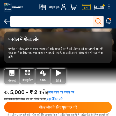
साइन इन
ओवरव्यू
फीस और शुल्क
योग्यता
आवेदन कैसे करें
पनवेल में गोल्ड लोन
पनवेल में गोल्ड लोन के लाभ, ब्याज दरों और अप्लाई करने की प्रक्रिया को समझने में आपकी
मदद करने के लिए यहां एक आसान गाइड दी गई है. आज ही अपनी गोल्ड लोन योग्यता चेक
करें!
कैलकुलेटर
FAQs
विशेषताएं
वीडियो
रु. 5,000 - ₹ 2 करोड़
लोन ब्याज की गणना करें
यहां क्लिक करें
पनवेल में नज़दीकी गोल्ड लोन ब्रांच खोजने के लिए,
गोल्ड लोन के लिए पूछताछ करें
फोन और OTP दर्ज करें | चेक करें कि आपको कितनी राशि मिल सकती है | तुरंत पैसे के लिए अप्लाई करें