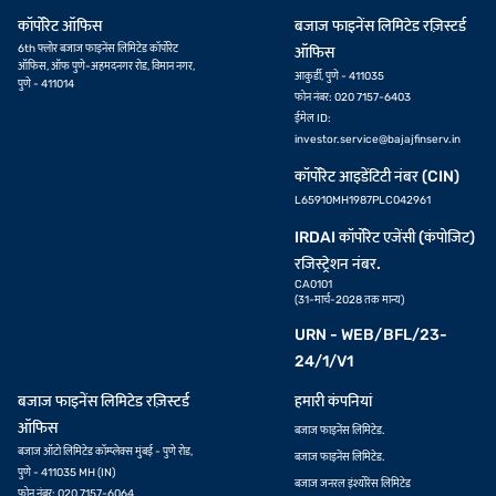
कॉर्पोरेट ऑफिस
बजाज फाइनेंस लिमिटेड रज़िस्टर्ड
6th फ्लोर बजाज फाइनेंस लिमिटेड कॉर्पोरेट
ऑफिस
ऑफिस, ऑफ पुणे-अहमदनगर रोड, विमान नगर,
आकुर्डी, पुणे - 411035
पुणे - 411014
फोन नंबर: 020 7157-6403
ईमेल ID:
investor.service@bajajfinserv.in
कॉर्पोरेट आइडेंटिटी नंबर (CIN)
L65910MH1987PLC042961
IRDAI कॉर्पोरेट एजेंसी (कंपोजिट)
रजिस्ट्रेशन नंबर.
CA0101
(31-मार्च-2028 तक मान्य)
URN - WEB/BFL/23-
24/1/V1
बजाज फाइनेंस लिमिटेड रज़िस्टर्ड
हमारी कंपनियां
ऑफिस
बजाज फाइनेंस लिमिटेड.
बजाज ऑटो लिमिटेड कॉम्प्लेक्स मुंबई - पुणे रोड,
बजाज फाइनेंस लिमिटेड.
पुणे - 411035 MH (IN)
बजाज जनरल इंश्योरेंस लिमिटेड
फोन नंबर: 020 7157-6064