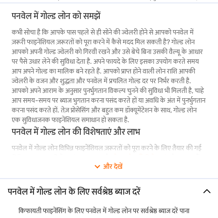
पनवेल में गोल्ड लोन को समझें
कभी सोचा है कि आपके पास पहले से ही सोने की ज्वेलरी होने से आपको पनवेल में
ज़रूरी फाइनेंशियल ज़रूरतों को पूरा करने में कैसे मदद मिल सकती है? गोल्ड लोन
आपको अपनी गोल्ड ज्वेलरी को गिरवी रखने और उसे बेचे बिना उसकी वैल्यू के आधार
पर पैसे उधार लेने की सुविधा देता है. अपने फायदे के लिए इसका उपयोग करते समय
आप अपने गोल्ड का मालिक बने रहते हैं. आपको प्राप्त होने वाली लोन राशि आपकी
ज्वेलरी के वजन और शुद्धता और पनवेल में प्रचलित गोल्ड दर पर निर्भर करती है.
आपको अपने आराम के अनुसार पुनर्भुगतान विकल्प चुनने की सुविधा भी मिलती है, चाहे
आप समय-समय पर ब्याज भुगतान करना पसंद करते हों या अवधि के अंत में पुनर्भुगतान
करना पसंद करते हों. तेज़ प्रोसेसिंग और बहुत कम डॉक्यूमेंटेशन के साथ, गोल्ड लोन
एक सुविधाजनक फाइनेंशियल समाधान हो सकता है.
पनवेल में गोल्ड लोन की विशेषताएं और लाभ
पनवेल में गोल्ड लोन विभिन्न फाइनेंशियल ज़रूरतों को पूरा करने के लिए तैयार की गई
विभिन्न लाभदायक विशेषताएं प्रदान करता है.
गोल्ड लोन की विशेषताएं
और लाभ उन्हें
और देखें
पनवेल के निवासियों के लिए एक आकर्षक फाइनेंशियल प्रोडक्ट बनाते हैं. अगर आप
फंड का तेज़ एक्सेस चाहते हैं, तो बजाज फाइनेंस गोल्ड लोन आसान समाधान प्रदान
करता है. आप मात्र 9.50% प्रति वर्ष से शुरू होने वाली ब्याज दरों के साथ रु. 5,000 से
पनवेल में गोल्ड लोन के लिए सर्वश्रेष्ठ ब्याज दरें
₹ 2 करोड़ तक का लोन ले सकते हैं. हमारे गोल्ड लोन की प्रमुख विशेषताओं पर एक
नज़र डालें:
किफायती फाइनेंसिंग के लिए पनवेल में गोल्ड लोन पर सर्वश्रेष्ठ ब्याज दरें पाना