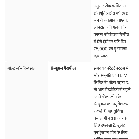
झुन्झुनु में गोल्ड लोन
विशाखापट्नम में गोल्ड लोन
कोल्लम में गोल्ड लोन
अनुसार रीइम्बर्समेंट या
क्षतिपूर्ति प्रोसेस को स्पष्ट
ईरोड में गोल्ड लोन
भुवनेश्वर में गोल्ड लोन
राजमंड्री में गोल्ड लोन
रूप से समझाया जाएगा.
लोनदाता की गलती के
कोल्हापुर में गोल्ड लोन
लखनऊ में गोल्ड लोन
पुणे में गोल्ड लोन
कारण कोलैटरल रिलीज़
में देरी होने पर प्रति दिन
मदुरई में गोल्ड लोन
नोएडा में गोल्ड लोन
शिमला में गोल्ड लोन
₹5,000 का मुआवज़ा
नागरकोइल में गोल्ड लोन
सूरत में गोल्ड लोन
दिया जाएगा.
अहमदाबाद में गोल्ड लोन
गोल्ड लोन रिन्यूअल
रिन्यूअल पैरामीटर
अगर यह स्टैंडर्ड स्टेटस में
और अनुमति प्राप्त LTV
लिमिट के भीतर रहता है,
तो आप मेच्योरिटी से पहले
अपने गोल्ड लोन के
रिन्यूअल का अनुरोध कर
सकते हैं. यह सुविधा
केवल मौजूदा ग्राहक के
लिए उपलब्ध है. बुलेट
पुनर्भुगतान लोन के लिए,