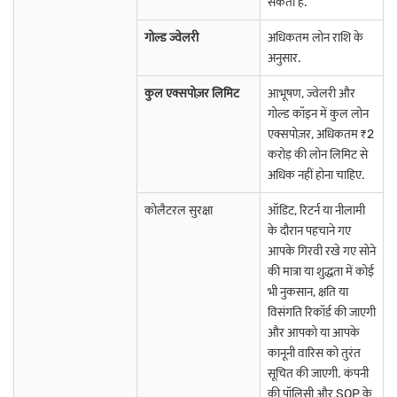
सकता है.
अपनी उधार लेने की क्षमता
अपनी गोल्ड लोन योग्यता चेक करें
. . इसमें बस कुछ क्लिक
गोल्ड ज्वेलरी
अधिकतम लोन राशि के
लगते हैं और कोई प्रतीक्षा नहीं होती है.
अनुसार.
भारत के सभी राज्यों और केंद्र शासित प्रदेशों में गोल्ड लोन के बारे में
अधिक जानें
कुल एक्सपोज़र लिमिट
आभूषण, ज्वेलरी और
गोल्ड कॉइन में कुल लोन
एक्सपोज़र, अधिकतम ₹2
आंध्र प्रदेश में गोल्ड लोन
गुजरात में गोल्ड लोन
महाराष्ट्र में गोल्ड लोन
करोड़ की लोन लिमिट से
अधिक नहीं होना चाहिए.
चंडीगढ़ में गोल्ड लोन
कर्नाटक में गोल्ड लोन
मणिपुर में गोल्ड लोन
कोलैटरल सुरक्षा
ऑडिट, रिटर्न या नीलामी
गोवा में गोल्ड लोन
केरल में गोल्ड लोन
तमिलनाडु में गोल्ड लोन
के दौरान पहचाने गए
आपके गिरवी रखे गए सोने
अन्य शहरों में गोल्ड लोन के बारे में अधिक जानें
की मात्रा या शुद्धता में कोई
भी नुकसान, क्षति या
विसंगति रिकॉर्ड की जाएगी
भागलपुर में गोल्ड लोन
औरंगाबाद में गोल्ड लोन
मदुरई में गोल्ड लोन
और आपको या आपके
कानूनी वारिस को तुरंत
कानपुर में गोल्ड लोन
मुज़फ्फरपुर में गोल्ड लोन
विजयवाड़ा में गोल्ड लोन
सूचित की जाएगी. कंपनी
की पॉलिसी और SOP के