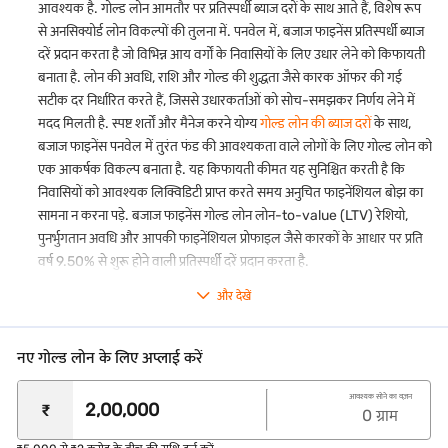
आवश्यक है. गोल्ड लोन आमतौर पर प्रतिस्पर्धी ब्याज दरों के साथ आते हैं, विशेष रूप
पार्ट-रिलीज़ सुविधा
से अनसिक्योर्ड लोन विकल्पों की तुलना में. पनवेल में, बजाज फाइनेंस प्रतिस्पर्धी ब्याज
हमारी
गोल्ड लोन पार्ट रिलीज़ सुविधा
के साथ, आप अपने लोन के एक हिस्से का
दरें प्रदान करता है जो विभिन्न आय वर्गों के निवासियों के लिए उधार लेने को किफायती
पुनर्भुगतान कर सकते हैं और अपनी लोन अवधि समाप्त होने से पहले अपनी गोल्ड
बनाता है. लोन की अवधि, राशि और गोल्ड की शुद्धता जैसे कारक ऑफर की गई
ज्वेलरी का एक हिस्सा वापस ले सकते हैं.
सटीक दर निर्धारित करते हैं, जिससे उधारकर्ताओं को सोच-समझकर निर्णय लेने में
कोई पार्ट-प्री-पेमेंट या फोरक्लोज़र शुल्क नहीं*
मदद मिलती है. स्पष्ट शर्तों और मैनेज करने योग्य
गोल्ड लोन की ब्याज दरों
के साथ,
अपने लोन का एक हिस्सा पहले ही चुकाएं या बिना किसी अतिरिक्त लागत के पूरी
बजाज फाइनेंस पनवेल में तुरंत फंड की आवश्यकता वाले लोगों के लिए गोल्ड लोन को
राशि का भुगतान करें.
एक आकर्षक विकल्प बनाता है. यह किफायती कीमत यह सुनिश्चित करती है कि
पारदर्शी मूल्यांकन
निवासियों को आवश्यक लिक्विडिटी प्राप्त करते समय अनुचित फाइनेंशियल बोझ का
यह सुनिश्चित करने के लिए कि आपको अपने सोने के लिए सर्वश्रेष्ठ वैल्यू मिलती है,
सामना न करना पड़े. बजाज फाइनेंस गोल्ड लोन लोन-to-value (LTV) रेशियो,
हम अपनी सभी शाखा में टॉप क्वालिटी कैरेट मीटर का उपयोग करते हैं.
पुनर्भुगतान अवधि और आपकी फाइनेंशियल प्रोफाइल जैसे कारकों के आधार पर प्रति
वर्ष 9.50% से शुरू होने वाली प्रतिस्पर्धी दरें प्रदान करता है.
गोल्ड का मुफ्त इंश्योरेंस
हमारा फ्री बीमा हमारी कस्टडी में होने पर आपकी गोल्ड ज्वेलरी की चोरी या नुकसान
और देखें
बजाज फाइनेंस के साथ, उधारकर्ता 1 दिन से 12 महीने तक की कई पुनर्भुगतान अवधि
के खिलाफ कवर करता है.
सहित कई लाभ प्राप्त कर सकते हैं, जो आपके गोल्ड की वैल्यू के आधार पर लोन राशि
सुविधाजनक पुनर्भुगतान विकल्प
को अधिकतम करता है. तेज़ डिस्बर्सल प्रोसेस यह सुनिश्चित करता है कि तुरंत
हम कई पुनर्भुगतान विकल्प प्रदान करते हैं, जहां आप अपनी सुविधा के अनुसार
नए गोल्ड लोन के लिए अप्लाई करें
फाइनेंशियल ज़रूरतों को पूरा करने के लिए फंड तुरंत उपलब्ध हो.
मासिक, द्वि-मासिक, त्रैमासिक, अर्ध-वार्षिक या वार्षिक आधार पर ब्याज का
भुगतान करने का विकल्प चुन सकते हैं. कृपया ध्यान दें कि मूल राशि और लंबित
आवश्यक सोने का वज़न
₹
0
ग्राम
ब्याज, अगर कोई हो, लोन मेच्योरिटी के समय भुगतान के लिए देय होगा.
आसान एप्लीकेशन प्रोसेस