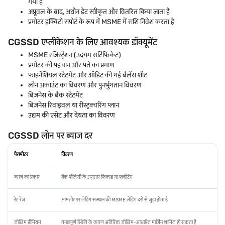
गया है
अप्रूवल के बाद, अधीन डेट स्वीकृत और वितरित किया जाता है
प्रमोटर इक्विटी सपोर्ट के रूप में MSME में राशि निवेश करता है
CGSSD एप्लीकेशन के लिए आवश्यक डॉक्यूमेंट
MSME रजिस्ट्रेशन (उदयम सर्टिफिकेट)
प्रमोटर की पहचान और पते का प्रमाण
फाइनेंशियल स्टेटमेंट और ऑडिट की गई बैलेंस शीट
लोन अकाउंट का विवरण और पुनर्भुगतान विवरण
बिज़नेस के बैंक स्टेटमेंट
बिज़नेस रिवाइवल या रीस्ट्रक्चरिंग प्लान
उद्यम की एसेट और देयता का विवरण
CGSSD लोन पर ब्याज दर
पैरामीटर
विवरण
ब्याज का प्रकार
बैंक पॉलिसी के अनुसार फिक्स्ड या फ्लोटिंग
रेट रेंज
आमतौर पर लेंडिंग संस्थान की MSME लेंडिंग दरों से जुड़ा होता है
जोखिम प्रीमियम
तनावपूर्ण स्थिति के कारण अतिरिक्त जोखिम-आधारित मार्जिन शामिल हो सकता है