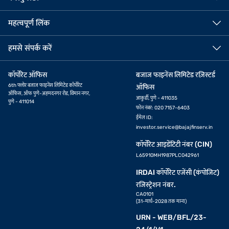
महत्वपूर्ण लिंक
हमसे संपर्क करें
कॉर्पोरेट ऑफिस
बजाज फाइनेंस लिमिटेड रज़िस्टर्ड
6th फ्लोर बजाज फाइनेंस लिमिटेड कॉर्पोरेट
ऑफिस
ऑफिस, ऑफ पुणे-अहमदनगर रोड, विमान नगर,
आकुर्डी, पुणे - 411035
पुणे - 411014
फोन नंबर: 020 7157-6403
ईमेल ID:
investor.service@bajajfinserv.in
कॉर्पोरेट आइडेंटिटी नंबर (CIN)
L65910MH1987PLC042961
IRDAI कॉर्पोरेट एजेंसी (कंपोजिट)
रजिस्ट्रेशन नंबर.
CA0101
(31-मार्च-2028 तक मान्य)
URN - WEB/BFL/23-