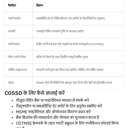
पैरामीटर
विवरण
गारंटी कवरेज
सबऑर्डिनेट डेट के निर्दिष्ट प्रतिशत तक (स्कीम के दिशानिर्देशों के अनुसार)
लाभार्थी
तनावपूर्ण लेकिन व्यवहार्य यूनिट के MSME प्रमोटर
गारंटी प्रदाता
क्रेडिट गारंटी फंड ट्रस्ट फॉर माइक्रो एंड स्मॉल एंटरप्राइज़ेज़ (CGTMSE)
फीस (गारंटी फीस)
स्कीम के नियमों के तहत निर्धारित मामूली वार्षिक शुल्क
जोखिम साझा करना
सरकारी गारंटी द्वारा वहन किया गया आंशिक जोखिम, शेष लेंडिंग संस्थान
उद्देश्य
MSME स्ट्रेस की स्थितियों के बावजूद उधार देने के लिए बैंकों को प्रोत्साहित करना
CGSSD के लिए कैसे अप्लाई करें
मौजूदा लेंडिंग बैंक या फाइनेंशियल संस्थान से संपर्क करें
रीस्ट्रक्चरिंग या सबऑर्डिनेट डेट सपोर्ट के लिए अनुरोध सबमिट करें
MSME फाइनेंशियल और ऑपरेशनल विवरण प्रदान करें
बैंक बिज़नेस की व्यवहार्यता और योग्यता का मूल्यांकन करता है
CGTMSE फ्रेमवर्क के तहत गारंटी अप्रूवल के लिए एप्लीकेशन फॉरवर्ड किया