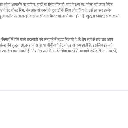
ी का सोना आमतौर पर कॉपर, चांदी या जिंक होता है. यह मिश्रण 9K गोल्ड को उच्च कैरेट
 कैरेट गोल्ड रिंग, चेन और रोजमर्रा के टुकड़ों के लिए लोकप्रिय है. इसे अक्सर हल्के
 वैल्यू आमतौर पर अठारह, बीस या चौबीस कैरेट गोल्ड से कम होती है. शुद्धता MarQ चेक करने
 के कीमतों में होने वाले बदलावों को समझने में मदद मिलती है, विशेष रूप से तब जब आप
ट गोल्ड की शुद्धता अठारह, बीस दो या चौबीस कैरेट गोल्ड से कम होती है, इसलिए इसकी
त को प्रभावित कर सकते हैं. नियमित रूप से अपडेट चेक करने से आपको खरीदारी प्लान करने,
सामान्य उपयोग
वैल्यू और रीसेल
रोजमर्रा की ज्वेलरी
कम रीसेल वैल्यू
फाइन ज्वेलरी
9K से अधिक रीसेल
पारंपरिक और शादी की ज्वेलरी
उच्च रीसेल वैल्यू