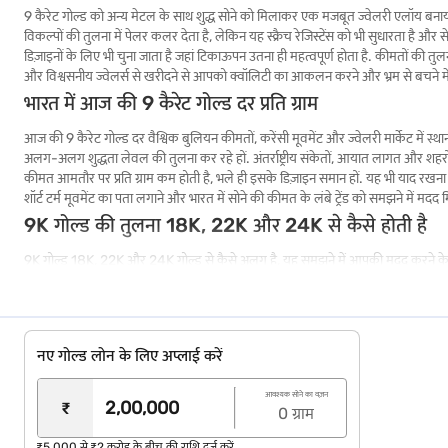
9 कैरेट गोल्ड को अन्य मेटल के साथ शुद्ध सोने को मिलाकर एक मजबूत ज्वेलरी एलॉय बनाया जा
विकल्पों की तुलना में पेलर कलर देता है, लेकिन यह स्क्रैच रेजिस्टेंस को भी सुधारता है औ
डिज़ाइनों के लिए भी चुना जाता है जहां टिकाऊपन उतना ही महत्वपूर्ण होता है. कीमतों की तु
और विश्वसनीय ज्वेलर्स से खरीदने से आपको क्वॉलिटी का आकलन करने और भ्रम से बचने म
भारत में आज की 9 कैरेट गोल्ड दर प्रति ग्राम
आज की 9 कैरेट गोल्ड दर वैश्विक बुलियन कीमतों, करेंसी मूवमेंट और ज्वेलरी मार्केट में स्
अलग-अलग शुद्धता लेवल की तुलना कर रहे हों. अंतर्राष्ट्रीय संकेतों, आयात लागत और शहरों 
कीमत आमतौर पर प्रति ग्राम कम होती है, भले ही इसके डिज़ाइन समान हों. यह भी याद रखना महत
शॉर्ट टर्म मूवमेंट का पता लगाने और भारत में सोने की कीमत के लंबे ट्रेंड को समझने में मद
9K गोल्ड की तुलना 18K, 22K और 24K से कैसे होती है
9K गोल्ड 18K, 22K और 24K गोल्ड से कैसे अलग है, यह समझने में आपकी मदद करने के लि
गोल्ड का प्रकार
सोने की शुद्धता (%)
रंग और ल
9 हज़ार का सोना
37.5%
सोने की ह
नए गोल्ड लोन के लिए अप्लाई करें
18 हज़ार का सोना
75%
रिच, वार्
आवश्यक सोने का वज़न
₹
22 हज़ार का सोना
91.6%
डीप येलो 
0
ग्राम
₹5,000 से ₹2 करोड़ के बीच की राशि दर्ज करें