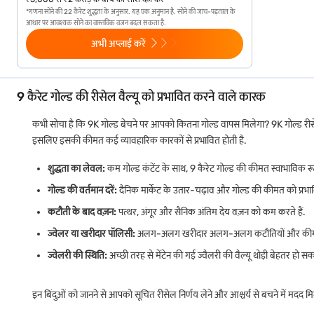
24 हज़ार का सोना
99.9%
ब्राइट, शु
*गणना सोने की 22 कैरेट शुद्धता के अनुसार. यह एक अनुमान है. सोने की जांच-पड़ताल के
आधार पर आवश्यक सोने का वास्तविक वजन बदल सकता है.
यह तुलना आपको दैनिक उपयोग, बजट और लॉन्ग-टर्म वैल्यू के आधार पर गोल्ड चुनने में मद
अभी अप्लाई करें
एक्सपर्ट सलाह: जैसे-जैसे ग्लोबल ट्रेंड के साथ गोल्ड की कीमतें बदलती हैं, वैसे-वैसे अपन
9 कैरेट गोल्ड की दर को प्रभावित करने वाले प्रमुख कारक
9 कैरेट गोल्ड की रीसेल वैल्यू को प्रभावित करने वाले कारक
कई कारक दैनिक कीमतों और समग्र ट्रेंड को प्रभावित करते हैं. इन 9K गोल्ड रेट कारकों क
कभी सोचा है कि 9K गोल्ड बेचने पर आपको कितना गोल्ड वापस मिलेगा? 9K गोल्ड रीसेल वै
अंतर्राष्ट्रीय बुलियन कीमतें और निवेशक की मांग अक्सर भारत में सोने की कीमत की पूरी द
इसलिए इसकी कीमत कई व्यावहारिक कारकों से प्रभावित होती है.
करेंसी एक्सचेंज दरें महत्वपूर्ण हैं क्योंकि रुपया कमजोर होने से आयात शुल्क बढ़ सकत
शुद्धता का लेवल:
कम गोल्ड कंटेंट के साथ, 9 कैरेट गोल्ड की कीमत स्वाभाविक रूप
आयात शुल्क, टैक्स और स्थानीय लेवी वैश्विक दरें स्थिर होने पर भी बाज़ार की अंतिम कीमत
गोल्ड की वर्तमान दरें:
दैनिक मार्केट के उतार-चढ़ाव और गोल्ड की कीमत को प्रभावित क
शादी और त्योहारों के दौरान मौसमी मांग, अधिक खरीदारी गतिविधि के कारण कई शहरों 
कटौती के बाद वज़न:
पत्थर, अंगूर और सैनिक अंतिम देय वज़न को कम करते हैं.
भारत में सोने की कीमतों
में व्यापक ट्रेंड डीलर की कीमत और शॉर्ट टर्म के उतार-चढ़ाव क
ज्वेलर या खरीदार पॉलिसी:
अलग-अलग खरीदार अलग-अलग कटौतियों और कीमतों क
ज्वेलरी की स्थिति:
अच्छी तरह से मेंटेन की गई ज्वैलरी की वैल्यू थोड़ी बेहतर हो सक
चूंकि गोल्ड का वैश्विक स्तर पर ट्रेड किया जाता है, इसलिए घरेलू दरों में छोटे-छोटे बदलाव भी
9k सोने की कीमत की गणना कैसे की जाती है - प्रति ग्राम, 
इन बिंदुओं को जानने से आपको सूचित रीसेल निर्णय लेने और आश्चर्य से बचने में मदद मि
आज की 9 कैरेट गोल्ड दर को विक्रेता द्वारा जोड़े गए शुद्ध गोल्ड कंटेंट और ज्वेलरी शुल्क की व