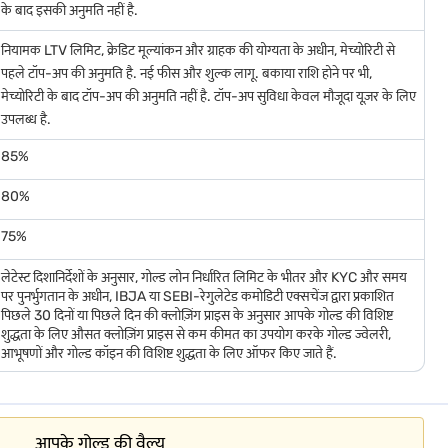
के बाद इसकी अनुमति नहीं है.
नियामक LTV लिमिट, क्रेडिट मूल्यांकन और ग्राहक की योग्यता के अधीन, मेच्योरिटी से
पहले टॉप-अप की अनुमति है. नई फीस और शुल्क लागू. बकाया राशि होने पर भी,
मेच्योरिटी के बाद टॉप-अप की अनुमति नहीं है. टॉप-अप सुविधा केवल मौजूदा यूज़र के लिए
ैं क्योंकि गोल्ड कंटेंट का मूल्य उच्च कैरेट विकल्पों से कम है. मेकिंग चार्जेस आमतौर पर
उपलब्ध है.
ोने की कीमत में कोई बदलाव न हो, फिर भी मेकिंग चार्ज अधिक होने से ज्वेलरी की कुल
85%
में मदद मिलती है.
80%
लरी पर प्रदान किए जाते हैं, इसलिए 9 कैरेट दर में बदलाव उधारकर्ताओं को यह समझने में मदद
75%
लेटेस्ट दिशानिर्देशों के अनुसार, गोल्ड लोन निर्धारित लिमिट के भीतर और KYC और समय
पर पुनर्भुगतान के अधीन, IBJA या SEBI-रेगुलेटेड कमोडिटी एक्सचेंज द्वारा प्रकाशित
 गणना मौजूदा मार्केट दर और योग्य गोल्ड की शुद्धता के आधार पर की जाती है.
सबसे कम
पिछले 30 दिनों या पिछले दिन की क्लोज़िंग प्राइस के अनुसार आपके गोल्ड की विशिष्ट
 एक साथ कैसे काम करती हैं, बेहतर फाइनेंशियल प्लानिंग को सपोर्ट करती है.
शुद्धता के लिए औसत क्लोज़िंग प्राइस से कम कीमत का उपयोग करके गोल्ड ज्वेलरी,
आभूषणों और गोल्ड कॉइन की विशिष्ट शुद्धता के लिए ऑफर किए जाते हैं.
ोल्ड लोन का लाभ उठा सकते हैं.
आपके गोल्ड की वैल्यू