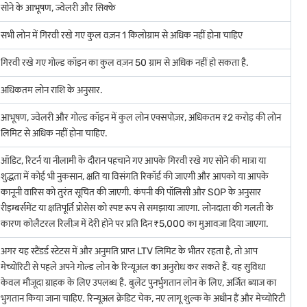
सोने के आभूषण, ज्वेलरी और सिक्के
 यह आइटम भारतीय अधिकारियों द्वारा निर्धारित आवश्यक शुद्धता मानकों को पूरा करती है.
सभी लोन में गिरवी रखे गए कुल वज़न 1 किलोग्राम से अधिक नहीं होना चाहिए
गिरवी रखे गए गोल्ड कॉइन का कुल वज़न 50 ग्राम से अधिक नहीं हो सकता है.
अधिकतम लोन राशि के अनुसार.
आभूषण, ज्वेलरी और गोल्ड कॉइन में कुल लोन एक्सपोज़र, अधिकतम ₹2 करोड़ की लोन
लिमिट से अधिक नहीं होना चाहिए.
ऑडिट, रिटर्न या नीलामी के दौरान पहचाने गए आपके गिरवी रखे गए सोने की मात्रा या
मानकों को समझने से आपको सोच-समझकर निर्णय लेने और ज्वेलरी को आत्मविश्वास के
शुद्धता में कोई भी नुकसान, क्षति या विसंगति रिकॉर्ड की जाएगी और आपको या आपके
कानूनी वारिस को तुरंत सूचित की जाएगी. कंपनी की पॉलिसी और SOP के अनुसार
रीइम्बर्समेंट या क्षतिपूर्ति प्रोसेस को स्पष्ट रूप से समझाया जाएगा. लोनदाता की गलती के
्चित करें.
कारण कोलैटरल रिलीज़ में देरी होने पर प्रति दिन ₹5,000 का मुआवज़ा दिया जाएगा.
अगर यह स्टैंडर्ड स्टेटस में और अनुमति प्राप्त LTV लिमिट के भीतर रहता है, तो आप
 गोल्ड कम महंगा और खरोंच के प्रति अधिक प्रतिरोधी होता है, जिससे यह उंगलियों,
मेच्योरिटी से पहले अपने गोल्ड लोन के रिन्यूअल का अनुरोध कर सकते हैं. यह सुविधा
केवल मौजूदा ग्राहक के लिए उपलब्ध है. बुलेट पुनर्भुगतान लोन के लिए, अर्जित ब्याज का
ू होती है और यह बुलियन की कीमत के साथ बेहतर तरीके से अलाइन होता है. कम कैरेट गोल्ड
भुगतान किया जाना चाहिए. रिन्यूअल क्रेडिट चेक, नए लागू शुल्क के अधीन हैं और मेच्योरिटी