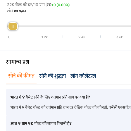
22K गोल्ड की दर/10 ग्राम |
₹
0
योग्यता:
+
0
(
0.00
%)
सोने का वज़न
बजाज फाइनेंस के पास बहुत आसान और आसान
गोल्ड लोन योग्यता मानदंड
हैं:
21 से 80 वर्ष के बीच की आयु वाला भारतीय निवासी होना चाहिए.
गिरवी रखने के लिए 18 22 कैरेट ज्वेलरी का स्वामित्व.
0
1.2k
2.4k
3.6k
ज़रूरी डॉक्यूमेंट:
बजाज फाइनेंस के साथ गोल्ड लोन के लिए अप्लाई करने के लिए, आपको बस निम्नलिखित में 
सामान्य प्रश्न
आधार कार्ड
वोटर ID
सोने की कीमत
सोने की शुद्धता
लोन कोलैटरल
ड्राइविंग लाइसेंस
पासपोर्ट
भारत में 9 कैरेट सोने के लिए वर्तमान प्रति ग्राम दर क्या है?
NREGA जॉब कार्ड
भारत में 9 कैरेट गोल्ड की वर्तमान प्रति ग्राम दर वैश्विक गोल्ड की कीमतों, करेंसी एक्स
NPR से लेटर
आज 9 ग्राम 9K गोल्ड की लागत कितनी है?
ब्याज दर और शुल्क: