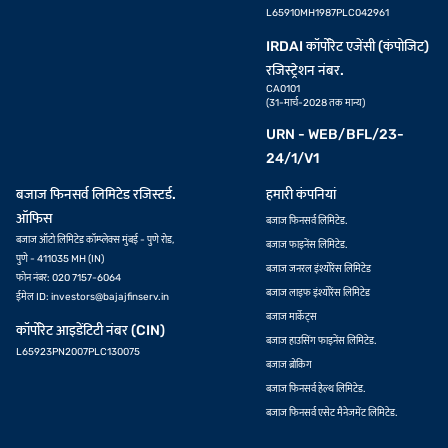
L65910MH1987PLC042961
IRDAI कॉर्पोरेट एजेंसी (कंपोजिट)
रजिस्ट्रेशन नंबर.
CA0101
(31-मार्च-2028 तक मान्य)
URN - WEB/BFL/23-
24/1/V1
बजाज फिनसर्व लिमिटेड रजिस्टर्ड.
हमारी कंपनियां
ऑफिस
बजाज फिनसर्व लिमिटेड.
बजाज ऑटो लिमिटेड कॉम्प्लेक्स मुंबई - पुणे रोड,
बजाज फाइनेंस लिमिटेड.
पुणे - 411035 MH (IN)
बजाज जनरल इंश्योरेंस लिमिटेड
फोन नंबर: 020 7157-6064
बजाज लाइफ इंश्योरेंस लिमिटेड
ईमेल ID:
investors@bajajfinserv.in
बजाज मार्केट्स
कॉर्पोरेट आइडेंटिटी नंबर (CIN)
बजाज हाउसिंग फाइनेंस लिमिटेड.
L65923PN2007PLC130075
बजाज ब्रोकिंग
बजाज फिनसर्व हेल्थ लिमिटेड.
बजाज फिनसर्व एसेट मैनेजमेंट लिमिटेड.