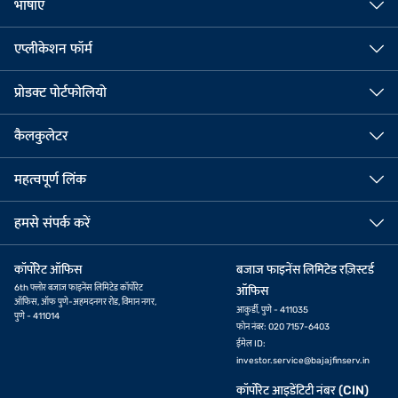
भाषाएं
स्वीकार किया जाता है, जिससे बेहतर रीसेल वैल्यू सुनिश्चित होती है.
अनुकूल शर्तों के साथ अधिक राशि चाहने वाले उधारकर्ताओं के लिए, गोल्ड लोन
एप्लीकेशन फॉर्म
आमतौर पर बेहतर विकल्प हैं.
प्रोडक्ट पोर्टफोलियो
कैलकुलेटर
महत्वपूर्ण लिंक
हमसे संपर्क करें
कॉर्पोरेट ऑफिस
बजाज फाइनेंस लिमिटेड रज़िस्टर्ड
6th फ्लोर बजाज फाइनेंस लिमिटेड कॉर्पोरेट
ऑफिस
ऑफिस, ऑफ पुणे-अहमदनगर रोड, विमान नगर,
आकुर्डी, पुणे - 411035
पुणे - 411014
फोन नंबर: 020 7157-6403
ईमेल ID:
investor.service@bajajfinserv.in
कॉर्पोरेट आइडेंटिटी नंबर (CIN)