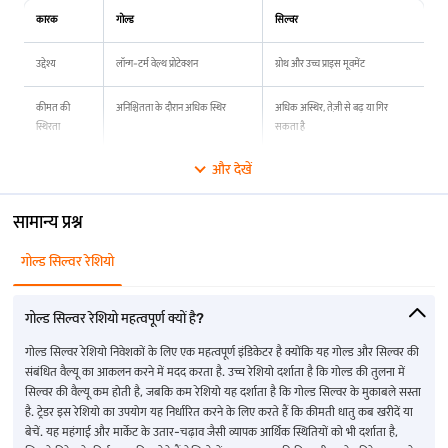
कारक
गोल्ड
सिल्वर
उद्देश्य
लॉन्ग-टर्म वेल्थ प्रोटेक्शन
ग्रोथ और उच्च प्राइस मूवमेंट
कीमत की
अनिश्चितता के दौरान अधिक स्थिर
अधिक अस्थिर, तेज़ी से बढ़ या गिर
स्थिरता
सकता है
और देखें
निवेश की लागत
अधिक, अधिक पूंजी की आवश्यकता
कम, किफायती एंट्री पॉइंट
होती है
सामान्य प्रश्न
लिक्विडिटी
बहुत ज़्यादा, बेचने में आसान
मध्यम, सोने से थोड़ा कम लिक्विड
गोल्ड सिल्वर रेशियो
डिमांड ड्राइवर
निवेश और केंद्रीय बैंक
औद्योगिक उपयोग (इलेक्ट्रॉनिक्स, सौर,
आदि)
गोल्ड सिल्वर रेशियो महत्वपूर्ण क्यों है?
गोल्ड सिल्वर रेशियो निवेशकों के लिए एक महत्वपूर्ण इंडिकेटर है क्योंकि यह गोल्ड और सिल्वर की
आसान शब्दों में मुख्य अंतर
संबंधित वैल्यू का आकलन करने में मदद करता है. उच्च रेशियो दर्शाता है कि गोल्ड की तुलना में
जब आप सुरक्षा और स्थिर मूल्य चाहते हैं, विशेष रूप से अनिश्चित समय के दौरान गोल्ड
सिल्वर की वैल्यू कम होती है, जबकि कम रेशियो यह दर्शाता है कि गोल्ड सिल्वर के मुकाबले सस्ता
को प्राथमिकता दी जाती है. दूसरी ओर, जब आप अधिक रिटर्न के लिए अधिक जोखिम के
है. ट्रेडर इस रेशियो का उपयोग यह निर्धारित करने के लिए करते हैं कि कीमती धातु कब खरीदें या
लिए तैयार होते हैं, तो सिल्वर का चयन किया जाता है.
बेचें. यह महंगाई और मार्केट के उतार-चढ़ाव जैसी व्यापक आर्थिक स्थितियों को भी दर्शाता है,