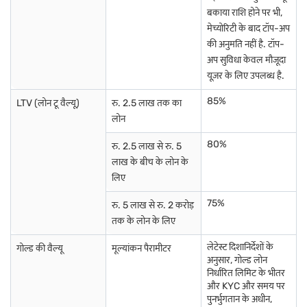
कम है, जिससे यह सिल्वर खरीदने का अनुकूल समय बन जाता है. 40:1 से कम
बकाया राशि होने पर भी,
अनुपात, यह संकेत दे सकता है कि सोने की कीमत कम है, जो सोने में निवेश करने का
मेच्योरिटी के बाद टॉप-अप
अवसर प्रदान करता है.
निवेशक अक्सर अपने निर्णयों का मार्गदर्शन करने के लिए ऐतिहासिक औसत का उपयोग
की अनुमति नहीं है. टॉप-
करते हैं. अगर रेशियो अपने लॉन्ग-टर्म ट्रेंड से काफी अधिक या उससे कम है, तो मार्केट
अप सुविधा केवल मौजूदा
में सुधार होने की संभावना है. जब रेशियो अधिक होता है तो ट्रेडर सिल्वर के लिए गोल्ड
यूज़र के लिए उपलब्ध है.
स्वैप कर सकते हैं और रेशियो कम होने पर इसके विपरीत भी हो सकता है.
हालांकि, महंगाई, ब्याज दरों और वैश्विक आर्थिक स्थितियों जैसे अन्य कारक भी मेटल की
85%
LTV (लोन टू वैल्यू)
रु. 2.5 लाख तक का
कीमतों को प्रभावित करते हैं. हालांकि यह रेशियो जानकारी प्रदान करता है, लेकिन
लोन
इसका उपयोग व्यापक निवेश स्ट्रेटजी के लिए अन्य मार्केट इंडिकेटर के साथ किया जाना
चाहिए.
80%
रु. 2.5 लाख से रु. 5
लाख के बीच के लोन के
लिए
75%
रु. 5 लाख से रु. 2 करोड़
तक के लोन के लिए
लेटेस्ट दिशानिर्देशों के
गोल्ड की वैल्यू
मूल्यांकन पैरामीटर
अनुसार, गोल्ड लोन
निर्धारित लिमिट के भीतर
और KYC और समय पर
पुनर्भुगतान के अधीन,