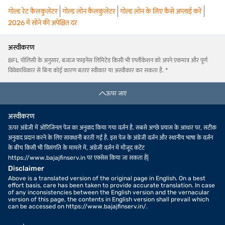
वोलैटिलिटी से सुरक्षित रहें.
गोल्ड रेट कैलकुलेटर
गोल्ड लोन कैलकुलेटर
गोल्ड लोन के लिए कैसे अप्लाई करें
जब गोल्ड-सिल्वर रेशियो कम होता है, तो यह मजबूत चांदी की कीमतें या अधिक
2026 में सोने की अपेक्षित दर
संतुलित मार्केट का संकेत हो सकता है. यह स्थिरता में सुधार कर सकता है, लेकिन
इसका मुख्य ध्यान गोल्ड की वर्तमान कीमत पर रहता है क्योंकि गोल्ड लोन के लिए
अस्वीकरण
इस्तेमाल किया जाने वाला प्राथमिक एसेट है. गोल्ड-सिल्वर रेशियो को ट्रैक करके,
BFL पॉलिसी के अनुसार, बजाज फाइनेंस लिमिटेड किसी भी एप्लीकेशन को अपने एकमात्र और पूर्ण
उधारकर्ता अप्लाई करने और अपनी उधार लेने की क्षमता को बेहतर बनाने के लिए बेहतर
विवेकाधिकार से बिना कोई कारण बताए स्वीकार या अस्वीकार कर सकता है. *
समय चुन सकते हैं.
एक्सपर्ट सलाह: अगर आप अपने हॉलमार्क किए गए गोल्ड का अधिकतम लाभ उठाना
ऊपर जाएं
चाहते हैं, तो चेक करें अपना
गोल्ड लोन की योग्यता
आज ही अपने सत्यापित ज्वेलरी के
लिए तुरंत पैसे पाएं और पूरी सुरक्षा और पारदर्शिता सुनिश्चित करें.
अस्वीकरण
गोल्ड लोन बनाम सिल्वर लोन - कौन बेहतर वैल्यू प्रदान करता है?
ऊपर अंग्रेजी में ओरिजिनल पेज का अनुवाद किया गया वर्ज़न है. सबसे अच्छे प्रयास के आधार पर, सटीक
गोल्ड लोन आमतौर पर गोल्ड की उच्च मार्केट स्थिरता और लिक्विडिटी के कारण
अनुवाद प्रदान करने के लिए सावधानी बरती गई है. इस पेज के अंग्रेजी वर्ज़न और स्थानीय भाषा के वर्ज़न
सिल्वर लोन की तुलना में बेहतर वैल्यू प्रदान करते हैं. हालांकि दोनों मेटल कोलैटरल के
के बीच किसी भी विसंगति के मामले में, अंग्रेजी वर्ज़न में मौजूद कंटेंट
रूप में काम करते हैं, लेकिन सोने में:
https://www.bajajfinserv.in पर एक्सेस किया जा सकता है|
Disclaimer
उच्च लोन-टू-वैल्यू (LTV) रेशियो
लोनदाता लोन के रूप में अपने गोल्ड वैल्यू का
Above is a translated version of the original page in English. On a best
75% तक ऑफर करते हैं.
effort basis, care has been taken to provide accurate translation. In case
of any inconsistencies between the English version and the vernacular
कम ब्याज दरें
इसकी स्थिरता के लिए, गोल्ड लोन में अक्सर सिल्वर लोन की तुलना
version of this page, the contents in English version shall prevail which
can be accessed on https://www.bajajfinserv.in/.
में कम ब्याज दरें होती हैं.
आसान रीसेल और लिक्विडिटी
गोल्ड फाइनेंशियल मार्केट में अधिक व्यापक रूप से