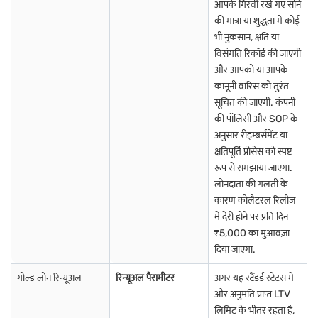
आपके गिरवी रखे गए सोने
2020 (महामारी)
120:1
सोने की वैश्विक अनिश्चितता और सुरक्षित मांग
की मात्रा या शुद्धता में कोई
भी नुकसान, क्षति या
2023
80:1
वैश्विक अर्थव्यवस्था को स्थिर करना
विसंगति रिकॉर्ड की जाएगी
और आपको या आपके
2026 (वर्तमान ट्रेंड)
~85:1
महंगाई का दबाव और सोने की मध्यम क्षमता
कानूनी वारिस को तुरंत
सूचित की जाएगी. कंपनी
की पॉलिसी और SOP के
इन उतार-चढ़ाव से पता चलता है कि वैश्विक घटनाएं दोनों धातुओं को सीधे तौर पर कैसे
अनुसार रीइम्बर्समेंट या
प्रभावित करती हैं. निवेशक बेहतर ट्रेडिंग अवसरों और मार्केट ट्रेंड की पहचान करने के
क्षतिपूर्ति प्रोसेस को स्पष्ट
लिए गोल्ड-सिल्वर रेशियो को करीब से ट्रैक करते हैं.
रूप से समझाया जाएगा.
*ध्यान दें: गोल्ड-सिल्वर रेशियो डायनामिक है और मार्केट की स्थितियों के आधार पर
लोनदाता की गलती के
नियमित रूप से बदलता है, इसलिए ऊपर दिया गया डेटा सांकेतिक है और समय के साथ
कारण कोलैटरल रिलीज़
बदलाव के अधीन है.
में देरी होने पर प्रति दिन
गोल्ड सिल्वर रेशियो के आधार पर ट्रेड कैसे करें?
₹5,000 का मुआवज़ा
गोल्ड-टू-सिल्वर रेशियो के आधार पर ट्रेडिंग में ऐतिहासिक ट्रेंड और मार्केट की स्थितियों
दिया जाएगा.
के आधार पर गोल्ड और सिल्वर की रणनीतिक खरीद और बिक्री शामिल है. यहां बताया
गया है कि निवेशक इस रेशियो का प्रभावी रूप से उपयोग कैसे कर सकते हैं:
गोल्ड लोन रिन्यूअल
रिन्यूअल पैरामीटर
अगर यह स्टैंडर्ड स्टेटस में
और अनुमति प्राप्त LTV
ID अत्यधिक वैल्यू
यह रेशियो असाधारण रूप से उच्च होता है, सिल्वर अपेक्षाकृत
कम वैल्यू वाला होता है, जिससे यह एक संभावित खरीद अवसर बन जाता है. इसके
लिमिट के भीतर रहता है,