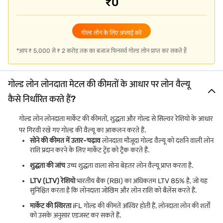
₹0
सिल्वर की आवश्यकता होती है. यह आपको मार्केट में दोनों मेटल की संबंधित वैल्यू को
समझने में मदद करता है. आसान शब्दों में, गोल्ड सिल्वर रेशियो क्या है, इसका उत्तर
किसी भी समय सोने की कीमत और चांदी की कीमत के बीच तुलना के रूप में दिया जा
सकता है.
गोल्ड लोन के लिए अप्लाई करें
गणना उदाहरण
*आप ₹ 5,000 से ₹ 2 करोड़ तक का बजाज फिनसर्व गोल्ड लोन प्राप्त कर सकते हैं
सोने की कीमत = ₹60,000 प्रति 10 ग्राम
चांदी की कीमत = ₹750 प्रति 10 ग्राम
गोल्ड लोन लोनदाता मेटल की कीमतों के आधार पर लोन वैल्यू
गोल्ड सिल्वर रेशियो = गोल्ड ÷ सिल्वर
कैसे निर्धारित करते हैं?
= 60,000 ÷ 750 = 80
महत्व
गोल्ड लोन लोनदाता मार्केट की कीमतों, शुद्धता और गोल्ड से सिल्वर रेशियो के आधार
पर गिरवी रखे गए गोल्ड की वैल्यू का आकलन करते हैं.
मार्केट इंडिकेटर:
उच्च रेशियो का मतलब है कि सिल्वर की तुलना में गोल्ड अधिक
सोने की कीमत में उतार-चढ़ाव
लोनदाता मौजूदा गोल्ड वैल्यू को दर्शाने वाली लोन
महंगा है
राशि प्रदान करने के लिए मार्केट ट्रेंड को ट्रैक करते हैं.
निवेश का निर्णय:
यह तय करने में आपकी मदद करता है कि सोना या चांदी अधिक
शुद्धता की जांच
उच्च शुद्धता वाला सोना बेहतर लोन वैल्यू प्राप्त करता है.
आकर्षक हो सकती है या नहीं
LTV (LTV) रेशियो
भारतीय बैंक (RBI) का अधिकतम LTV 85% है, जो यह
आर्थिक रुझान:
महंगाई, मांग और वैश्विक अनिश्चितता को दर्शाता है
सुनिश्चित करता है कि लोनदाता जोखिम और लोन राशि को बैलेंस करते हैं.
गोल्ड लोन का प्रभाव:
गोल्ड की वैल्यू मजबूत होती है, यह गोल्ड लोन के निर्णयों को
मार्केट की स्थिरता
iFL गोल्ड की कीमतें अस्थिर होती हैं, लोनदाता लोन की शर्तों
सकारात्मक रूप से प्रभावित कर सकती है
को उसके अनुसार एडजस्ट कर सकते हैं.
गोल्ड-सिल्वर रेशियो को ट्रैक करने से निवेशकों को अपने पोर्टफोलियो को बेहतर बनाने