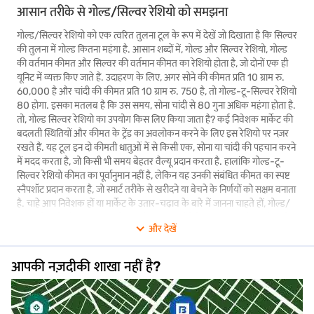
आसान तरीके से गोल्ड/सिल्वर रेशियो को समझना
गोल्ड/सिल्वर रेशियो को एक त्वरित तुलना टूल के रूप में देखें जो दिखाता है कि सिल्वर
की तुलना में गोल्ड कितना महंगा है. आसान शब्दों में, गोल्ड और सिल्वर रेशियो, गोल्ड
की वर्तमान कीमत और सिल्वर की वर्तमान कीमत का रेशियो होता है, जो दोनों एक ही
यूनिट में व्यक्त किए जाते हैं. उदाहरण के लिए, अगर सोने की कीमत प्रति 10 ग्राम रु.
60,000 है और चांदी की कीमत प्रति 10 ग्राम रु. 750 है, तो गोल्ड-टू-सिल्वर रेशियो
80 होगा. इसका मतलब है कि उस समय, सोना चांदी से 80 गुना अधिक महंगा होता है.
तो, गोल्ड सिल्वर रेशियो का उपयोग किस लिए किया जाता है? कई निवेशक मार्केट की
बदलती स्थितियों और कीमत के ट्रेंड का अवलोकन करने के लिए इस रेशियो पर नज़र
रखते हैं. यह टूल इन दो कीमती धातुओं में से किसी एक, सोना या चांदी की पहचान करने
में मदद करता है, जो किसी भी समय बेहतर वैल्यू प्रदान करता है. हालांकि गोल्ड-टू-
सिल्वर रेशियो कीमत का पूर्वानुमान नहीं है, लेकिन यह उनकी संबंधित कीमत का स्पष्ट
स्नैपशॉट प्रदान करता है, जो स्मार्ट तरीके से खरीदने या बेचने के निर्णयों को सक्षम बनाता
है. चाहे आप निवेशक हों या मार्केट के उतार-चढ़ाव के बारे में जानना चाहते हों, गोल्ड/
सिल्वर रेशियो को समझना आपके फाइनेंशियल निर्णयों में एक महत्वपूर्ण दृष्टिकोण जोड़
और देखें
सकता है.
गोल्ड/सिल्वर रेशियो कैसे काम करता है?
आपकी नज़दीकी शाखा नहीं है?
कभी सोचा है कि पैसे का निर्णय लेने से पहले लोग सोने और चांदी की तुलना क्यों करते
हैं? इसी स्थिति में गोल्ड-सिल्वर रेशियो आता है, और वास्तव में समझना बहुत आसान
है.