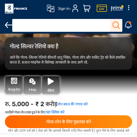
Sign In
FAQ
ओवरव्यू
कैलकुलेटर
गोल्ड सिल्वर रेशियो क्या है
जानें कि गोल्ड-सिल्वर रेशियो कीमती धातु निवेश, गोल्ड लोन और मार्केट ट्रेंड को कैसे प्रभावित
करता है. बजाज फाइनेंस से विशेषज्ञ जानकारी के साथ आगे रहें.
कैलकुलेटर
FAQs
वीडियो
रु. 5,000 - ₹ 2 करोड़
लोन ब्याज की गणना करें
यहां क्लिक करें
नज़दीकी गोल्ड लोन शाखा ढूंढने के लिए,
गोल्ड लोन के लिए पूछताछ करें
फोन और OTP दर्ज करें | चेक करें कि आपको कितनी राशि मिल सकती है | तुरंत पैसे के लिए अप्लाई करें