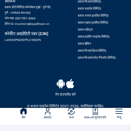
ऑफिस
बजाज फिनसर्व लिमिटेड.
बजाज ऑटो लिमिटेड कॉम्प्लेक्स मुंबई - पुणे रोड,
बजाज फाइनेंस लिमिटेड.
पुणे - 411035 MH (IN)
बजाज जनरल इंश्योरेंस लिमिटेड
फोन नंबर: 020 7157-6064
बजाज लाइफ इंश्योरेंस लिमिटेड
ईमेल ID:
investors@bajajfinserv.in
बजाज मार्केट्स
कॉर्पोरेट आइडेंटिटी नंबर (CIN)
बजाज हाउसिंग फाइनेंस लिमिटेड.
L65923PN2007PLC130075
बजाज ब्रोकिंग
बजाज फिनसर्व हेल्थ लिमिटेड.
बजाज फिनसर्व एसेट मैनेजमेंट लिमिटेड.
ऑफर देखें
ऐप डाउनलोड करें
© बजाज फाइनेंस लिमिटेड 2007-2026. सर्वाधिकार सुरक्षित.
होम
अकाउंट
अन्य
EMIs का भुगतान करें
मेन्यू