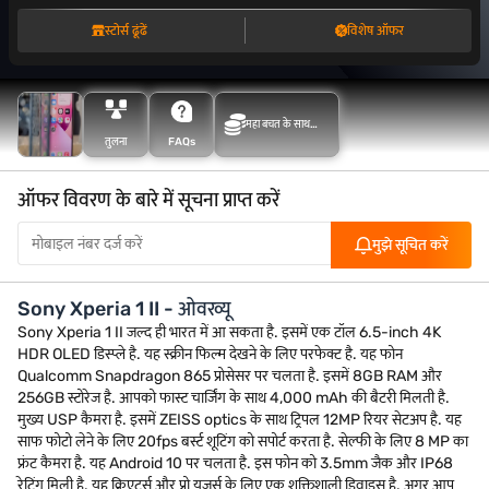
स्टोर्स ढूंढें
विशेष ऑफर
महा बचत के साथ
तुलना
FAQs
अधिक बचत करें
ऑफर विवरण के बारे में सूचना प्राप्त करें
मुझे सूचित करें
Sony Xperia 1 II - ओवरव्यू
Sony Xperia 1 II जल्द ही भारत में आ सकता है. इसमें एक टॉल 6.5-inch 4K
HDR OLED डिस्प्ले है. यह स्क्रीन फिल्म देखने के लिए परफेक्ट है. यह फोन
Qualcomm Snapdragon 865 प्रोसेसर पर चलता है. इसमें 8GB RAM और
256GB स्टोरेज है. आपको फास्ट चार्जिंग के साथ 4,000 mAh की बैटरी मिलती है.
मुख्य USP कैमरा है. इसमें ZEISS optics के साथ ट्रिपल 12MP रियर सेटअप है. यह
साफ फोटो लेने के लिए 20fps बर्स्ट शूटिंग को सपोर्ट करता है. सेल्फी के लिए 8 MP का
फ्रंट कैमरा है. यह Android 10 पर चलता है. इस फोन को 3.5mm जैक और IP68
रेटिंग मिली है. यह क्रिएटर्स और प्रो यूज़र्स के लिए एक शक्तिशाली डिवाइस है. अगर आप