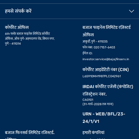
हमसे संपर्क करें
कॉर्पोरेट ऑफिस
बजाज फाइनेंस लिमिटेड रज़िस्टर्ड
6th फ्लोर बजाज फाइनेंस लिमिटेड कॉर्पोरेट
ऑफिस
ऑफिस, ऑफ पुणे-अहमदनगर रोड, विमान नगर,
आकुर्डी, पुणे - 411035
पुणे - 411014
फोन नंबर: 020 7157-6403
ईमेल ID:
investor.service@bajajfinserv.in
कॉर्पोरेट आइडेंटिटी नंबर (CIN)
L65910MH1987PLC042961
IRDAI कॉर्पोरेट एजेंसी (कंपोजिट)
रजिस्ट्रेशन नंबर.
CA0101
(31-मार्च-2028 तक मान्य)
URN - WEB/BFL/23-
24/1/V1
बजाज फिनसर्व लिमिटेड रजिस्टर्ड.
हमारी कंपनियां