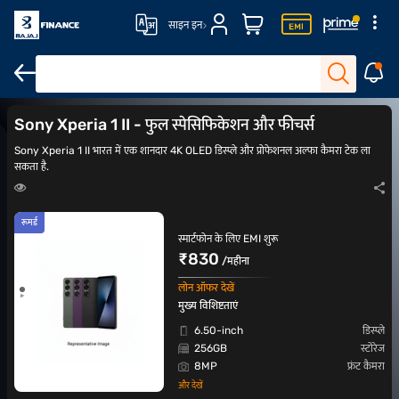
साइन इन
सर्वश्रेष्ठ कैमरा फोन
₹20,000 के अंदर मोबाइल
₹30,000 के अंदर मोबाइल
5
Sony Xperia 1 II - फुल स्पेसिफिकेशन और फीचर्स
Sony Xperia 1 II भारत में एक शानदार 4K OLED डिस्प्ले और प्रोफेशनल अल्फा कैमरा टेक ला
सकता है.
रूमर्ड
स्मार्टफोन के लिए EMI शुरू
₹830
/महीना
लोन ऑफर देखें
मुख्य विशिष्टताएं
6.50-inch
डिस्प्ले
256GB
स्टोरेज
8MP
फ्रंट कैमरा
और देखें