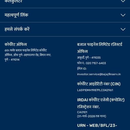
कैलकुलेटर
महत्वपूर्ण लिंक
हमसे संपर्क करें
कॉर्पोरेट ऑफिस
बजाज फाइनेंस लिमिटेड रज़िस्टर्ड
6th फ्लोर बजाज फाइनेंस लिमिटेड कॉर्पोरेट
ऑफिस
ऑफिस, ऑफ पुणे-अहमदनगर रोड, विमान नगर,
आकुर्डी, पुणे - 411035
पुणे - 411014
फोन नं.: 020 7157-6403
ईमेल ID:
investor.service@bajajfinserv.in
कॉर्पोरेट आइडेंटिटी नंबर (CIN)
L65910MH1987PLC042961
IRDAI कॉर्पोरेट एजेंसी (कंपोजिट)
रजिस्ट्रेशन नंबर.
CA0101
(31-मार्च-2028 तक मान्य)
URN - WEB/BFL/23-