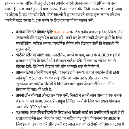
आप महा बचत सेविंग कैलकुलेटर का उपयोग करके अपनी बचत को अधिकतम कर
सकते हैं - एक स्मार्ट टूल जो ब्रांड ऑफर, डीलर ऑफर और EMI ऑफर को एक ही जगह
पर जोड़ता है, यह आपको छोटी, छोटी किश्तों में भुगतान करते समय कुल लागत को कम
करने में मदद करता है. शुरू करने के लिए इन चरणों का पालन करें:
बजाज मॉल पर प्रोडक्ट देखें:
बजाज मॉल
पर विश्वसनीय ब्रांड से इलेक्ट्रॉनिक्स और
उपकरणों की विस्तृत रेंज ब्राउज़ करें. अपने घर के लिए सही प्रोडक्ट चुनने के लिए
एनर्जी रेटिंग, स्टोरेज क्षमता, परफॉर्मेंस सेटिंग और डिज़ाइन जैसी विशेषताओं की
तुलना करें.
पार्टनर स्टोर पर जाएं:
मॉडल शॉर्टलिस्ट करने के बाद, भारत के 4,000 शहरों में
बजाज फाइनेंस के किसी भी 1.5 लाख पार्टनर स्टोर में जाएं. व्यक्तिगत रूप से
प्रोडक्ट देखें, विशेषज्ञों से बात करें और आत्मविश्वास से निर्णय लें.
आसान EMI लोन विकल्प चुनें:
चेकआउट के समय, बजाज फाइनेंस ईजी EMI
लोन चुनें. ₹5 लाख तक की फाइनेंसिंग का लाभ उठाएं और लागत को
सुविधाजनक मासिक किश्तों में विभाजित करें. कुछ प्रोडक्ट ज़ीरो डाउन पेमेंट
विकल्प के साथ भी आते हैं.
अपनी लोन योग्यता ऑनलाइन चेक करें:
मिनटों में अपनी लोन योग्यता चेक करके
बेहतर योजना बनाएं. अपनी प्री-अप्रूव्ड लिमिट जानने के लिए बस अपना मोबाइल
नंबर और OTP दर्ज करें.
₹3 लाख: तक की खरीदारी के लिए EMI नेटवर्क कार्ड का उपयोग करें
पहले से ही
बजाज फाइनेंस EMI नेटवर्क कार्ड का मालिक है? तुरंत, पेपरलेस चेकआउट के
लिए इसका उपयोग करें और अपनी ₹3 लाख तक की खरीदारी को आसान EMI में