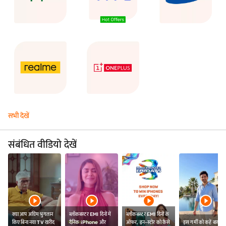
सभी देखें
संबंधित वीडियो देखें
क्या आप अग्रिम भुगतान
ब्लॉकबस्टर EMI दिनों में
ब्लॉकबस्टर EMI दिनों के
किए बिना नया TV खरीद
दैनिक iPhone और
ऑफर, इन-स्टोर को कैसे
इस गर्मी को कहें बाय-