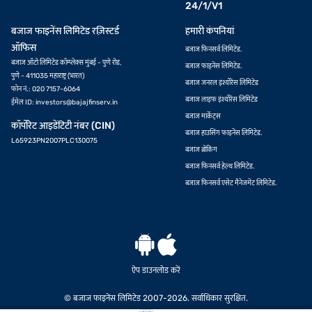
24/1/V1
बजाज फाइनेंस लिमिटेड रज़िस्टर्ड
हमारी कंपनियां
ऑफिस
बजाज फिनसर्व लिमिटेड.
बजाज ऑटो लिमिटेड कॉम्प्लेक्स मुंबई - पुणे रोड,
बजाज फाइनेंस लिमिटेड.
पुणे - 411035 महाराष्ट्र (भारत)
बजाज जनरल इंश्योरेंस लिमिटेड
फोन नं.: 020 7157-6064
बजाज लाइफ इंश्योरेंस लिमिटेड
ईमेल ID:
investors@bajajfinserv.in
बजाज मार्केट्स
कॉर्पोरेट आइडेंटिटी नंबर (CIN)
बजाज हाउसिंग फाइनेंस लिमिटेड.
L65923PN2007PLC130075
बजाज ब्रोकिंग
बजाज फिनसर्व हेल्थ लिमिटेड.
बजाज फिनसर्व एसेट मैनेजमेंट लिमिटेड.
ऐप डाउनलोड करें
ऑफर देखें
© बजाज फाइनेंस लिमिटेड 2007-2026. सर्वाधिकार सुरक्षित.