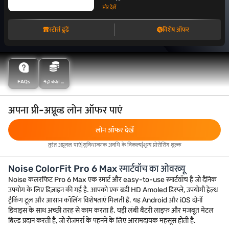
और देखें
स्टोर्स ढूंढें
विशेष ऑफर
FAQs
महा बचत के
साथ अधिक
बचत करें
अपना प्री-अप्रूव्ड लोन ऑफर पाएं
लोन ऑफर देखें
तुरंत अप्रूवल पाएं|सुविधाजनक अवधि के विकल्प|शून्य प्रोसेसिंग शुल्क
Noise ColorFit Pro 6 Max स्मार्टवॉच का ओवरव्यू
Noise कलरफिट Pro 6 Max एक स्मार्ट और easy-to-use स्मार्टवॉच है जो दैनिक
उपयोग के लिए डिज़ाइन की गई है. आपको एक बड़ी HD Amoled डिस्प्ले, उपयोगी हेल्थ
ट्रैकिंग टूल और आसान कॉलिंग विशेषताएं मिलती हैं. यह Android और iOS दोनों
डिवाइस के साथ अच्छी तरह से काम करता है. घड़ी लंबी बैटरी लाइफ और मजबूत मेटल
बिल्ड प्रदान करती है, जो रोजमर्रा के पहनने के लिए आरामदायक महसूस होती है.