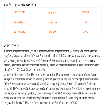
ब्रांड के अनुसार मोबाइल फोन
Motorola
Nokia
कुछ नहीं
OnePlus
realme
MI
Samsung
Oppo
Vivo
अस्वीकरण
1. बजाज फाइनेंस लिमिटेड ("BFL") एक नॉन-बैंकिंग फाइनेंस कंपनी (NBFC) और प्रीपेड भुगतान
इंस्ट्रूमेंट जारीकर्ता है, जो फाइनेंशियल सेवाएं अर्थात, लोन, डिपॉज़िट, Bajaj Pay वॉलेट, Bajaj Pay
UPI, बिल भुगतान और थर्ड-पार्टी पूंजी मैनेज करने जैसे प्रोडक्ट ऑफर करती है. इस पेज पर BFL
प्रोडक्ट/ सेवाओं से संबंधित जानकारी के बारे में, किसी भी विसंगति के मामले में संबंधित प्रोडक्ट/सेवा
डॉक्यूमेंट में उल्लिखित विवरण ही मान्य होंगे.
2. अन्य सभी जानकारी, जैसे कि फोटो, तथ्य, आंकड़े आदि ("जानकारी") जो BFL के प्रोडक्ट/सेवा
डॉक्यूमेंट में उल्लिखित विवरण के अलावा हैं और जो इस पेज पर प्रदर्शित की जा रही हैं, केवल पब्लिक
डोमेन से प्राप्त जानकारी के सारांश को दर्शाती है. बताई गई जानकारी BFL के पास नहीं है और यह
BFL की विशेष जानकारी है. उक्त जानकारी को अपडेट करने में अनजाने में गलतियां या टाइपोग्राफिकल
एरर या देरी हो सकती है. इसलिए, यूज़र को सलाह दी जाती है कि वे पूरी जानकारी की जांच करके
स्वतंत्र रूप से जांच करें, जिसमें विशेषज्ञों से परामर्श करना शामिल है, अगर कोई हो. यूज़र, इसके
उपयुक्त होने के बारे में लिए गए निर्णय का एकमात्र मालिक होगा, अगर कोई हो.