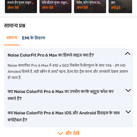
सकते हैं? मृनल ठाकुर ने
स्टोर डील? मृनल ठाकुर ने
रिडीम करें? मृणाल ठाकुर
बाय
दी जानकारी
दी जानकारी
ने आपको बताया
ऑफर देखें
ऑफर देखें
ऑफर देखें
अभी ढूंढें
सामान्य प्रश्न
सामान्य
EMI के विवरण
Noise ColorFit Pro 6 Max का डिस्प्ले साइज़ क्या है?
Noise कलरफिट Pro 6 Max में 410 x 502 पिक्सेल रिज़ोल्यूशन के साथ 1.96 ‐ इंच HD
Amoled डिस्प्ले है. बड़ी स्क्रीन से अलर्ट पढ़ना, हेल्थ डेटा ट्रैक करना और जानकारी देखना आसान
हो जाता है.
क्या Noise ColorFit Pro 6 Max का उपयोग करके ब्लूटूथ कॉल कर
सकते हैं?
क्या Noise ColorFit Pro 6 Max iOS और Android डिवाइस के साथ
कंपेटिबल है?
और देखें