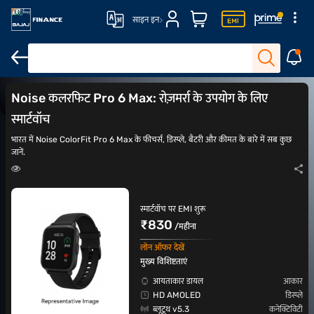
साइन इन
स्पोर्ट्स घड़ियां
4G SIM और Wi-fi कनेक्टिविटी के साथ स्मार्टवॉच
महिलाओं की घड़िय
Noise कलरफिट Pro 6 Max: रोज़मर्रा के उपयोग के लिए
स्मार्टवॉच
भारत में Noise ColorFit Pro 6 Max के फीचर्स, डिस्प्ले, बैटरी और कीमत के बारे में सब कुछ
जानें.
स्मार्टवॉच पर EMI शुरू
₹830
/महीना
लोन ऑफर देखें
मुख्य विशिष्टताएं
आयताकार डायल
आकार
HD AMOLED
डिस्प्ले
ब्लूटूथ v5.3
कनेक्टिविटी