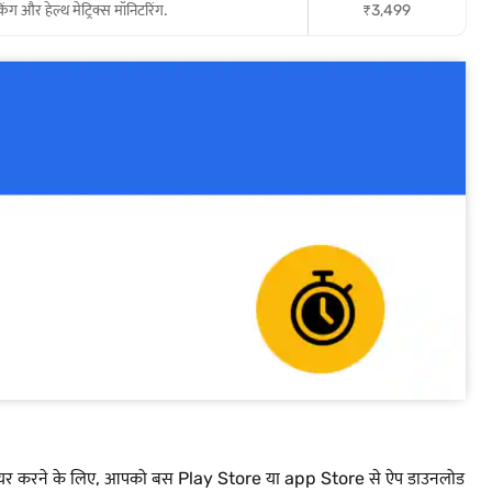
ग और हेल्थ मेट्रिक्स मॉनिटरिंग.
₹3,499
े पेयर करने के लिए, आपको बस Play Store या app Store से ऐप डाउनलोड