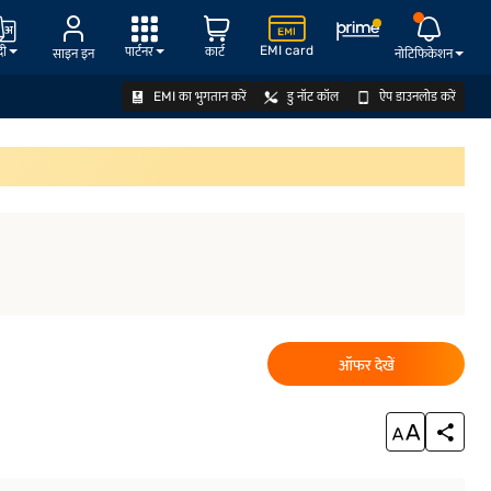
EMI card
दी
पार्टनर
कार्ट
साइन इन
नोटिफिकेशन
EMI का भुगतान करें
डु नॉट कॉल
ऐप डाउनलोड करें
योग्यता जानें
ऑफर देखें