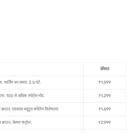
कीमत
 चार्जिंग का समय: 2.5 घंटे.
₹1,599
फ. 100 से अधिक स्पोर्ट्स मोड.
₹1,299
क्राउन. एडवांस्ड ब्लूटूथ कॉलिंग विशेषताएं.
₹1,699
क्राउन, जेस्चर कंट्रोल.
₹2,999