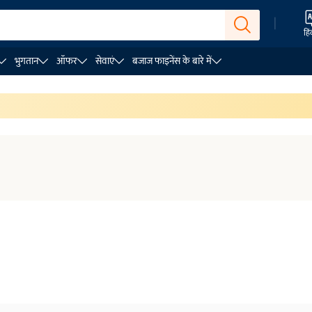
|
हिं
भुगतान
ऑफर
सेवाएं
बजाज फाइनेंस के बारे में
मार्टवॉच