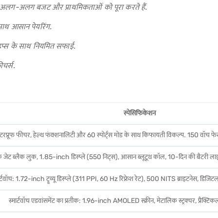
अलग-अलग बजट और प्राथमिकताओं को पूरा करते हैं.
थ आसान पेयरिंग.
इप्स के साथ नियमित सफाई.
चर्स.
स्पेसिफिकेशन
टरप्रूफ फीचर, हेल्थ फंक्शनालिटी और 60 स्पोर्ट्स मोड के साथ किफायती विकल्प. 150 वॉच फेस.
क जेट ब्लैक लुक, 1.85-inch डिस्प्ले (550 निट्स), आसान ब्लूटूथ कॉल, 10-दिन की बैटरी लाइ
र्टवॉच: 1.72-inch ट्रूव्यू डिस्प्ले (311 PPI, 60 Hz रिफ्रेश रेट), 500 NITS ब्राइटनेस, डिजिटल 
स्मार्टवॉच एडवांसमेंट का प्रतीक: 1.96-inch AMOLED स्क्रीन, मेटालिक स्ट्रक्चर, प्रैक्टिकल 