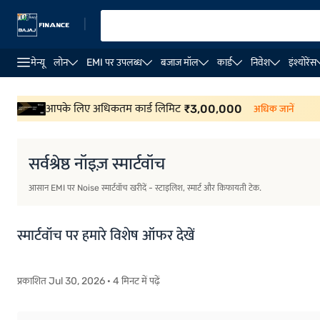
|
मेन्यू
लोन
EMI पर उपलब्ध
बजाज मॉल
कार्ड
निवेश
इंश्योरेंस
D स्मार्टवॉच
Samsung स्मार्टवॉच
Fossil स्मार्टवॉच
boAt स्
आपके लिए अधिकतम कार्ड लिमिट
₹
3,00,000
अधिक जानें
सर्वश्रेष्ठ नॉइज़ स्मार्टवॉच
आसान EMI पर Noise स्मार्टवॉच खरीदें - स्टाइलिश, स्मार्ट और किफायती टेक.
स्मार्टवॉच पर हमारे विशेष ऑफर देखें
प्रकाशित Jul 30, 2026 · 4 मिनट में पढ़ें