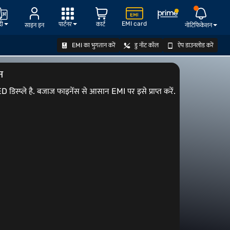
EMI card
दी
पार्टनर
कार्ट
साइन इन
नोटिफिकेशन
EMI का भुगतान करें
डु नॉट कॉल
ऐप डाउनलोड करें
ऑफर देखें
न
प्ले है. बजाज फाइनेंस से आसान EMI पर इसे प्राप्त करें.