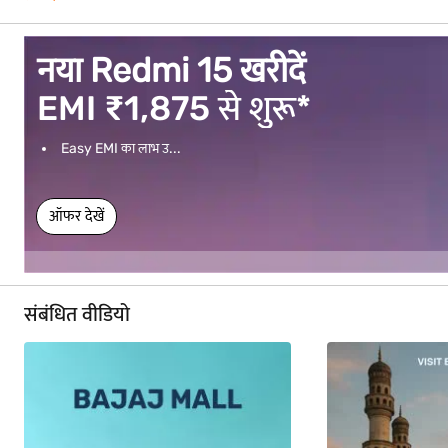
vivo V70 FE खरीदें
EMI ₹1,583 से शुरू*
Easy EMI का लाभ उ...
ऑफर देखें
संबंधित वीडियो