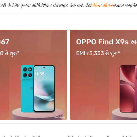
री के लिए कृपया ऑफिशियल वेबसाइट चेक करें. देखें
लेटेस्ट ऑफर
बजाज फाइनेंस स
ind X9s खरीदें
vivo Y400 Pro खरीद
 से शुरू*
18 महीने तक की अवधि