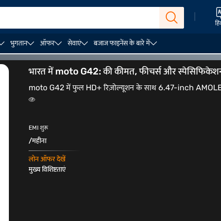
|
हिं
भुगतान
ऑफर
सेवाएं
बजाज फाइनेंस के बारे में
कैमरा फोन
5G मोबाइल
भारत में moto G42: की कीमत, फीचर्स और स्पेसिफिकेश
moto G42 में फुल HD+ रिज़ोल्यूशन के साथ 6.47-inch AMOLED डिस्
EMI शुरू
/महीना
लोन ऑफर देखें
मुख्य विशिष्टताएं