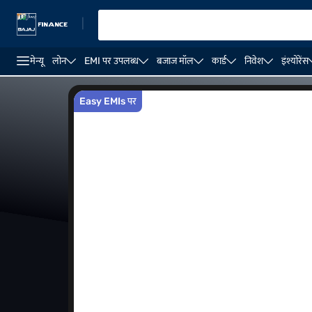
|
मेन्यू
लोन
EMI पर उपलब्ध
बजाज मॉल
कार्ड
निवेश
इंश्योरेंस
Motorola मोबाइल
₹20,000 के अंदर मोबाइल फोन
सर्वश्रेष्ठ 
Easy EMIs पर