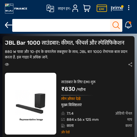
साइन इन
JBL साउंडबार
Dolby Atmos साउंडबार
मिवी साउंडबार
Samsung साउंडबा
JBL Bar 1000 साउंडबार: कीमत, फीचर्स और स्पेसिफिकेशन
880 W पावर और 10-इंच के वायरलेस सबवूफर के साथ, JBL बार 1000 रोमांचक बास प्रदान
करता है. इस गाइड में अधिक जानें.
साउंडबार के लिए EMI शुरू
₹830
/महीना
लोन ऑफर देखें
मुख्य विशिष्टताएं
7.1.4
ऑडियो चैनल
884 x 56 x 125 mm
माप
काला
कलर
और देखें