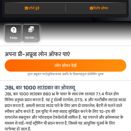
स्टोर्स ढूंढें
विशेष ऑफर
FAQs
महा बचत के
साथ अधिक
बचत करें
अपना प्री-अप्रूव्ड लोन ऑफर पाएं
लोन ऑफर देखें
तुरंत अप्रूवल पाएं|सुविधाजनक अवधि के विकल्प|शून्य प्रोसेसिंग शुल्क
JBL बार 1000 साउंडबार का ओवरव्यू
JBL बार 1000 साउंडबार 880 W के पावर के साथ एक शानदार 7.1.4 चैनल होम
सिनेमा अनुभव प्रदान करता है. यह ट्रू डॉल्बी एटमॉस, DTS: X और मल्टीबीम सराउंड साउंड
प्रदान करता है. असली सराउंड साउंड पाने के लिए आप दो वायरलेस, बैटरी से चलने वाले
स्पीकर अटैच करते हैं. इस यूनिट में स्पष्ट संवाद सुनिश्चित करने के लिए 10-इंच की
वायरलेस सबवूफर और प्योरवाइस टेक्नोलॉजी शामिल है. यह एयरप्ले और क्रोमकास्ट के
माध्यम से वाई-फाई स्ट्रीमिंग भी प्रदान करता है, जिससे यह आधुनिक यूज़र्स के लिए
परफेक्ट हो जाता है.