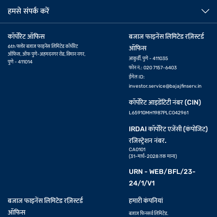
हमसे संपर्क करें
कॉर्पोरेट ऑफिस
बजाज फाइनेंस लिमिटेड रज़िस्टर्ड
6th फ्लोर बजाज फाइनेंस लिमिटेड कॉर्पोरेट
ऑफिस
ऑफिस, ऑफ पुणे-अहमदनगर रोड, विमान नगर,
आकुर्डी, पुणे - 411035
पुणे - 411014
फोन नं.: 020 7157-6403
ईमेल ID:
investor.service@bajajfinserv.in
कॉर्पोरेट आइडेंटिटी नंबर (CIN)
L65910MH1987PLC042961
IRDAI कॉर्पोरेट एजेंसी (कंपोजिट)
रजिस्ट्रेशन नंबर.
CA0101
(31-मार्च-2028 तक मान्य)
URN - WEB/BFL/23-
24/1/V1
बजाज फाइनेंस लिमिटेड रज़िस्टर्ड
हमारी कंपनियां
ऑफिस
बजाज फिनसर्व लिमिटेड.