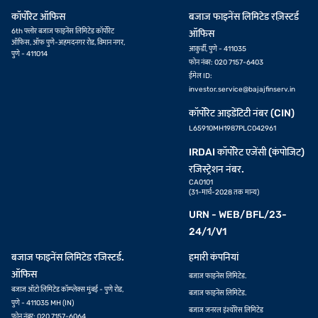
कॉर्पोरेट ऑफिस
बजाज फाइनेंस लिमिटेड रज़िस्टर्ड
6th फ्लोर बजाज फाइनेंस लिमिटेड कॉर्पोरेट
ऑफिस
ऑफिस, ऑफ पुणे-अहमदनगर रोड, विमान नगर,
आकुर्डी, पुणे - 411035
पुणे - 411014
फोन नंबर: 020 7157-6403
ईमेल ID:
investor.service@bajajfinserv.in
कॉर्पोरेट आइडेंटिटी नंबर (CIN)
L65910MH1987PLC042961
IRDAI कॉर्पोरेट एजेंसी (कंपोजिट)
रजिस्ट्रेशन नंबर.
CA0101
(31-मार्च-2028 तक मान्य)
URN - WEB/BFL/23-
24/1/V1
बजाज फाइनेंस लिमिटेड रजिस्टर्ड.
हमारी कंपनियां
ऑफिस
बजाज फाइनेंस लिमिटेड.
बजाज ऑटो लिमिटेड कॉम्प्लेक्स मुंबई - पुणे रोड,
बजाज फाइनेंस लिमिटेड.
पुणे - 411035 MH (IN)
बजाज जनरल इंश्योरेंस लिमिटेड
फोन नंबर: 020 7157-6064