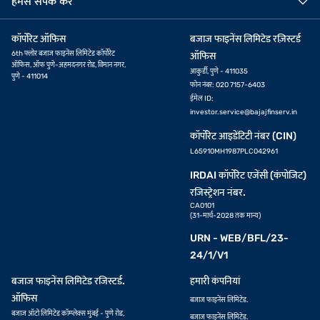
हमसे संपर्क करें
कॉर्पोरेट ऑफिस
बजाज फाइनेंस लिमिटेड रज़िस्टर्ड
6th फ्लोर बजाज फाइनेंस लिमिटेड कॉर्पोरेट
ऑफिस
ऑफिस, ऑफ पुणे-अहमदनगर रोड, विमान नगर,
आकुर्डी, पुणे - 411035
पुणे - 411014
फोन नंबर: 020 7157-6403
ईमेल ID:
investor.service@bajajfinserv.in
कॉर्पोरेट आइडेंटिटी नंबर (CIN)
L65910MH1987PLC042961
IRDAI कॉर्पोरेट एजेंसी (कंपोजिट)
रजिस्ट्रेशन नंबर.
CA0101
(31-मार्च-2028 तक मान्य)
URN - WEB/BFL/23-
24/1/V1
बजाज फाइनेंस लिमिटेड रजिस्टर्ड.
हमारी कंपनियां
ऑफिस
बजाज फाइनेंस लिमिटेड.
बजाज ऑटो लिमिटेड कॉम्प्लेक्स मुंबई - पुणे रोड,
बजाज फाइनेंस लिमिटेड.