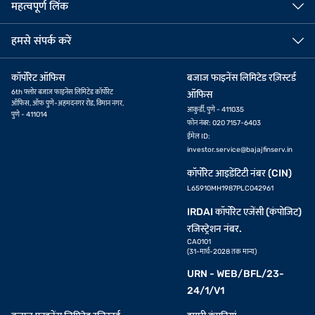
महत्वपूर्ण लिंक
हमसे संपर्क करें
कॉर्पोरेट ऑफिस
बजाज फाइनेंस लिमिटेड रज़िस्टर्ड
6th फ्लोर बजाज फाइनेंस लिमिटेड कॉर्पोरेट
ऑफिस
ऑफिस, ऑफ पुणे-अहमदनगर रोड, विमान नगर,
आकुर्डी, पुणे - 411035
पुणे - 411014
फोन नंबर: 020 7157-6403
ईमेल ID:
investor.service@bajajfinserv.in
कॉर्पोरेट आइडेंटिटी नंबर (CIN)
L65910MH1987PLC042961
IRDAI कॉर्पोरेट एजेंसी (कंपोजिट)
रजिस्ट्रेशन नंबर.
CA0101
(31-मार्च-2028 तक मान्य)
URN - WEB/BFL/23-
24/1/V1