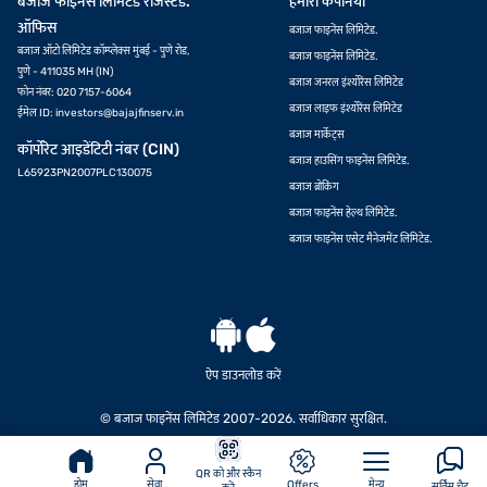
बजाज फाइनेंस लिमिटेड रजिस्टर्ड.
हमारी कंपनियां
ऑफिस
बजाज फाइनेंस लिमिटेड.
बजाज ऑटो लिमिटेड कॉम्प्लेक्स मुंबई - पुणे रोड,
बजाज फाइनेंस लिमिटेड.
पुणे - 411035 MH (IN)
बजाज जनरल इंश्योरेंस लिमिटेड
फोन नंबर: 020 7157-6064
बजाज लाइफ इंश्योरेंस लिमिटेड
ईमेल ID:
investors@bajajfinserv.in
बजाज मार्केट्स
कॉर्पोरेट आइडेंटिटी नंबर (CIN)
बजाज हाउसिंग फाइनेंस लिमिटेड.
L65923PN2007PLC130075
बजाज ब्रोकिंग
बजाज फाइनेंस हेल्थ लिमिटेड.
बजाज फाइनेंस एसेट मैनेजमेंट लिमिटेड.
ऐप डाउनलोड करें
© बजाज फाइनेंस लिमिटेड 2007-2026. सर्वाधिकार सुरक्षित.
QR को और स्कैन
होम
सेवा
Offers
मेन्यू