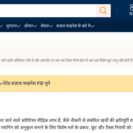
|
हिं
भुगतान
ऑफर
सेवाएं
बजाज फाइनेंस के बारे में
अलाउंस कैटेगरी और छूट
सैलरी में विशेष अलाउंस की गणना
निष्कर्ष
ी जाने वाली अतिरिक्त राशि है और आमतौर पर तब तक टैक्स योग्य होता है जब तक विशेष छूट लागू नहीं होती है
AA-रेटेड बजाज फाइनेंस FD चुनें
न किए जाने वाले अतिरिक्त मौद्रिक लाभ हैं, जैसे नौकरी से संबंधित खर्चों की क्षतिपूर
 प्लानिंग को अनुकूल बनाने के लिए विशेष भत्ते के प्रकार, छूट और टैक्स नियमों को 