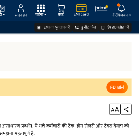
EMI card
दी
पार्टनर
कार्ट
साइन इन
नोटिफिकेशन
EMI का भुगतान करें
डु नॉट कॉल
ऐप डाउनलोड करें
FD खोलें
.
FD खोलें
्ति या असाधारण प्रदर्शन. ये भत्ते कर्मचारी की टेक-होम सैलरी और टैक्स देयता को
समझना महत्वपूर्ण है.