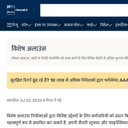
|
मेन्यू
लोन
EMI पर उपलब्ध
बजाज मॉल
कार्ड
निवेश
इंश्योरेंस
विशेष भत्ते की टैक्स देयता
नई और पुरानी टैक्स व्यवस्था के तहत विशेष 
विशेष अलाउंस
स्पेशल अलाउंस, खर्चों या रिवॉर्ड परफॉर्मेंस को कवर करने के लिए बेसिक सैलरी से अधिक भुगतान क
सुरक्षित रिटर्न ढूंढ रहे हैं? 10 लाख से अधिक निवेशकों द्वारा भरोसेमंद A
प्रकाशित Jul 22, 2026 4 मिनट में पढ़ें
विशेष अलाउंस नियोक्ताओं द्वारा विशिष्ट उद्देश्यों के लिए कर्मचारियों को प्रदा
महत्वपूर्ण रूप से प्रभावित कर सकते हैं. अपनी सैलरी स्ट्रक्चर और फाइनेंशियल