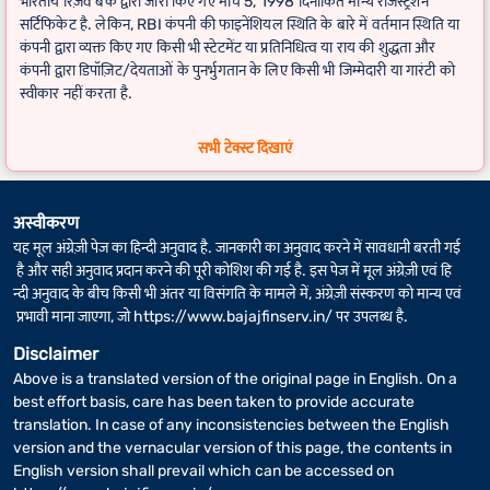
भारतीय रिज़र्व बैंक द्वारा जारी किए गए मार्च 5, 1998 दिनांकित मान्य रजिस्ट्रेशन
सर्टिफिकेट है. लेकिन, RBI कंपनी की फाइनेंशियल स्थिति के बारे में वर्तमान स्थिति या
कंपनी द्वारा व्यक्त किए गए किसी भी स्टेटमेंट या प्रतिनिधित्व या राय की शुद्धता और
कंपनी द्वारा डिपॉज़िट/देयताओं के पुनर्भुगतान के लिए किसी भी जिम्मेदारी या गारंटी को
स्वीकार नहीं करता है.
FD कैलकुलेटर
के लिए वास्तविक रिटर्न कुछ अलग-अलग हो सकता है, अगर फिक्स्ड
सभी टेक्स्ट दिखाएं
डिपॉज़िट की अवधि में लीप वर्ष शामिल है.
अस्वीकरण
यह मूल अंग्रेज़ी पेज का हिन्दी अनुवाद है. जानकारी का अनुवाद करने में सावधानी बरती गई
है और सही अनुवाद प्रदान करने की पूरी कोशिश की गई है. इस पेज में मूल अंग्रेज़ी एवं हि
न्दी अनुवाद के बीच किसी भी अंतर या विसंगति के मामले में, अंग्रेज़ी संस्करण को मान्य एवं
प्रभावी माना जाएगा, जो
https://www.bajajfinserv.in/
पर उपलब्ध है.
Disclaimer
Above is a translated version of the original page in English. On a
best effort basis, care has been taken to provide accurate
translation. In case of any inconsistencies between the English
version and the vernacular version of this page, the contents in
English version shall prevail which can be accessed on