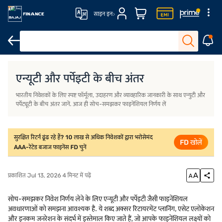
साइन इन
परिचय
एन्युटी क्या है?
एन्यूटी और पर्पेट्यूटी के बीच मुख्य अंतर
एन्युटी और पर्पेट्य
एन्यूटी और पर्पेइटी के बीच अंतर
भारतीय निवेशकों के लिए स्पष्ट फॉर्मूला, उदाहरण और व्यावहारिक जानकारी के साथ एन्युटी और
पर्पेट्यूटी के बीच अंतर जानें. आज ही सोच-समझकर फाइनेंशियल निर्णय लें
सुरक्षित रिटर्न ढूंढ रहे हैं? 10 लाख से अधिक निवेशकों द्वारा भरोसेमंद
FD खोलें
AAA-रेटेड बजाज फाइनेंस FD चुनें
प्रकाशित Jul 13, 2026 4 मिनट में पढ़ें
सोच-समझकर निवेश निर्णय लेने के लिए एन्यूटी और पर्पेइटी जैसी फाइनेंशियल
अवधारणाओं को समझना आवश्यक है. ये शब्द अक्सर रिटायरमेंट प्लानिंग, एसेट एलोकेशन
और इनकम जनरेशन के संदर्भ में इस्तेमाल किए जाते हैं, जो आपके फाइनेंशियल लक्ष्यों को