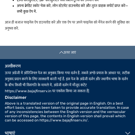
EMI कैलकुलेटर, SIP कैलकुलेटर जैसे विशेष टूल्स का उपयोग करें
अपना क्रेडिट स्कोर चेक करें, लोन स्टेटमेंट डाउनलोड करें और तुरंत ग्राहक सपोर्ट प्राप्त करें—
सभी कुछ ऐप में.
आज ही बजाज फाइनेंस ऐप डाउनलोड करें और एक ऐप पर अपने फाइनेंस को मैनेज करने की सुविधा का
अनुभव करें.
ऊपर जाएं
अस्वीकरण
ऊपर अंग्रेजी में ओरिजिनल पेज का अनुवाद किया गया वर्ज़न है. सबसे अच्छे प्रयास के आधार पर, सटीक
अनुवाद प्रदान करने के लिए सावधानी बरती गई है. इस पेज के अंग्रेजी वर्ज़न और स्थानीय भाषा के वर्ज़न
के बीच किसी भी विसंगति के मामले में, अंग्रेजी वर्ज़न में मौजूद कंटेंट
https://www.bajajfinserv.in पर एक्सेस किया जा सकता है|
Disclaimer
Above is a translated version of the original page in English. On a best
effort basis, care has been taken to provide accurate translation. In case
of any inconsistencies between the English version and the vernacular
version of this page, the contents in English version shall prevail which
can be accessed on https://www.bajajfinserv.in/.
भाषाएं