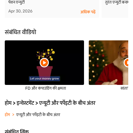
पेंशन एन्युटी
तुरंत एन्युटी बनाम व
Apr 30, 2026
अधिक पढ़ें
संबंधित वीडियो
FD और कंपाउंडिंग की क्षमता
सांता'स ट
होम > इन्वेस्टमेंट > एन्यूटी और पर्पेइटी के बीच अंतर
होम
एन्यूटी और पर्पेइटी के बीच अंतर
संबंधित लिंक