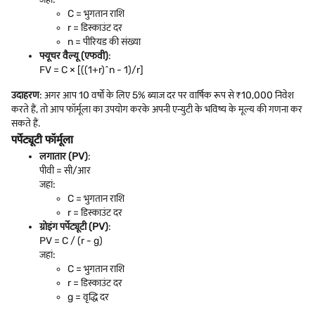
C = भुगतान राशि
r = डिस्काउंट दर
n = पीरियड की संख्या
फ्यूचर वैल्यू (एफवी)
:
FV = C × [((1+r)^n - 1)/r]
उदाहरण
: अगर आप 10 वर्षों के लिए 5% ब्याज दर पर वार्षिक रूप से ₹10,000 निवेश
करते हैं, तो आप फॉर्मूला का उपयोग करके अपनी एन्युटी के भविष्य के मूल्य की गणना कर
सकते हैं.
पर्पेट्यूटी फॉर्मूला
लगातार (PV)
:
पीवी = सी/आर
जहां:
C = भुगतान राशि
r = डिस्काउंट दर
ग्रोइंग पर्पेट्यूटी (PV)
:
PV = C / (r - g)
जहां:
C = भुगतान राशि
r = डिस्काउंट दर
g = वृद्धि दर