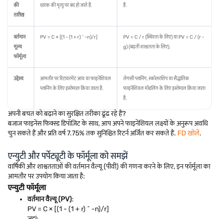
की
धारक की मृत्यु पर बंद हो जाते हैं.
हैं.
तारीख
वर्तमान
PV = C × [(1 - (1 + r) ^ -n)/r]
PV = C / r (स्थिरता के लिए) या PV = C / (r -
मूल्य
g) (बढ़ती शाश्वतता के लिए).
फॉर्मूला
उद्देश्य
आमतौर पर रिटायरमेंट आय या फाइनेंशियल
लेगसी प्लानिंग, स्कॉलरशिप या सैद्धांतिक
प्लानिंग के लिए इस्तेमाल किया जाता है.
फाइनेंशियल मॉडलिंग के लिए इस्तेमाल किया जाता
है.
अपनी बचत को बढ़ाने का सुरक्षित तरीका ढूंढ रहे हैं?
बजाज फाइनेंस फिक्स्ड डिपॉज़िट के साथ, आप अपने फाइनेंशियल लक्ष्यों के अनुरूप अवधि
चुन सकते हैं और प्रति वर्ष 7.75% तक सुनिश्चित रिटर्न अर्जित कर सकते हैं.
FD खोलें
.
एन्युटी और पर्पेट्यूटी के फॉर्मूला को समझें
वार्षिकी और शाश्वतताओं की वर्तमान वैल्यू (पीवी) की गणना करने के लिए, इन फॉर्मूला का
आमतौर पर उपयोग किया जाता है:
एन्युटी फॉर्मूला
वर्तमान वैल्यू (PV)
:
PV = C × [(1 - (1 + r) ^ -n)/r]
जहां: