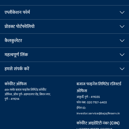
एप्लीकेशन फॉर्म
प्रोडक्ट पोर्टफोलियो
कैलकुलेटर
महत्वपूर्ण लिंक
हमसे संपर्क करें
कॉर्पोरेट ऑफिस
बजाज फाइनेंस लिमिटेड रज़िस्टर्ड
6th फ्लोर बजाज फाइनेंस लिमिटेड कॉर्पोरेट
ऑफिस
ऑफिस, ऑफ पुणे-अहमदनगर रोड, विमान नगर,
आकुर्डी, पुणे - 411035
पुणे - 411014
फोन नंबर: 020 7157-6403
ईमेल ID:
investor.service@bajajfinserv.in
कॉर्पोरेट आइडेंटिटी नंबर (CIN)