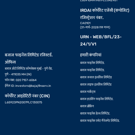
L65910MH1987PLC042961
IRDAI कॉर्पोरेट एजेंसी (कंपोजिट)
रजिस्ट्रेशन नंबर.
CA0101
(31-मार्च-2028 तक मान्य)
URN - WEB/BFL/23-
24/1/V1
बजाज फाइनेंस लिमिटेड रजिस्टर्ड.
हमारी कंपनियां
ऑफिस
बजाज फाइनेंस लिमिटेड.
बजाज ऑटो लिमिटेड कॉम्प्लेक्स मुंबई - पुणे रोड,
बजाज फाइनेंस लिमिटेड.
पुणे - 411035 MH (IN)
बजाज जनरल इंश्योरेंस लिमिटेड
फोन नंबर: 020 7157-6064
बजाज लाइफ इंश्योरेंस लिमिटेड
ईमेल ID:
investors@bajajfinserv.in
बजाज मार्केट्स
कॉर्पोरेट आइडेंटिटी नंबर (CIN)
बजाज हाउसिंग फाइनेंस लिमिटेड.
L65923PN2007PLC130075
बजाज ब्रोकिंग
बजाज फाइनेंस हेल्थ लिमिटेड.
बजाज फाइनेंस एसेट मैनेजमेंट लिमिटेड.