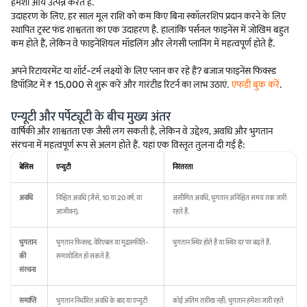
हमेशा आय उत्पन्न करते हैं.
उदाहरण के लिए, हर साल मूल राशि को कम किए बिना स्कॉलरशिप प्रदान करने के लिए
स्थापित ट्रस्ट फंड शाश्वतता का एक उदाहरण है. हालांकि पर्सनल फाइनेंस में जोखिम बहुत
कम होते हैं, लेकिन वे फाइनेंशियल मॉडलिंग और लेगसी प्लानिंग में महत्वपूर्ण होते हैं.
अपने रिटायरमेंट या शॉर्ट-टर्म लक्ष्यों के लिए प्लान कर रहे हैं? बजाज फाइनेंस फिक्स्ड
डिपॉज़िट में ₹ 15,000 से शुरू करें और गारंटीड रिटर्न का लाभ उठाएं.
एफडी बुक करें
.
एन्यूटी और पर्पेट्यूटी के बीच मुख्य अंतर
वार्षिकी और शाश्वतता एक जैसी लग सकती है, लेकिन वे उद्देश्य, अवधि और भुगतान
संरचना में महत्वपूर्ण रूप से अलग होते हैं. यहां एक विस्तृत तुलना दी गई है:
बेसिस
एन्युटी
निरंतरता
अवधि
निश्चित अवधि (जैसे, 10 या 20 वर्ष, या
असीमित अवधि, भुगतान अनिश्चित समय तक जारी
आजीवन).
रहते हैं.
भुगतान
भुगतान फिक्स्ड, वेरिएबल या मुद्रास्फीति-
भुगतान स्थिर होते हैं या स्थिर दर पर बढ़ते हैं.
की
समायोजित हो सकते हैं.
संरचना
समाप्ति
भुगतान निर्धारित अवधि के बाद या एन्युटी
कोई अंतिम तारीख नहीं; भुगतान हमेशा जारी रहते