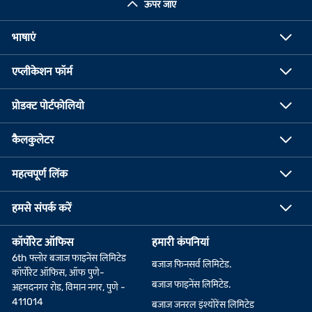
ऊपर जाएं
भाषाएं
एप्लीकेशन फॉर्म
प्रोडक्ट पोर्टफोलियो
कैलकुलेटर
महत्वपूर्ण लिंक
हमसे संपर्क करें
कॉर्पोरेट ऑफिस
हमारी कंपनियां
6th फ्लोर बजाज फाइनेंस लिमिटेड
बजाज फिनसर्व लिमिटेड.
कॉर्पोरेट ऑफिस, ऑफ पुणे-
बजाज फाइनेंस लिमिटेड.
अहमदनगर रोड, विमान नगर, पुणे -
411014
बजाज जनरल इंश्योरेंस लिमिटेड