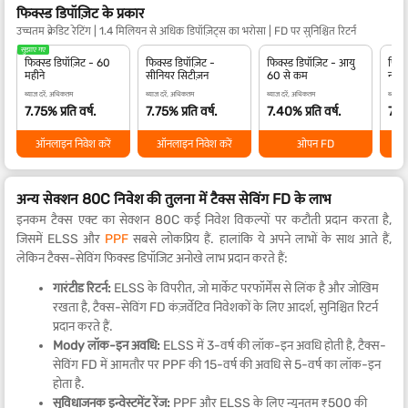
फिक्स्ड डिपॉज़िट के प्रकार
उच्चतम क्रेडिट रेटिंग | 1.4 मिलियन से अधिक डिपॉज़िट्स का भरोसा | FD पर सुनिश्चित रिटर्न
सुझाए गए
फिक्स्ड डिपॉज़िट - 60
फिक्स्ड डिपॉज़िट -
फिक्स्ड डिपॉज़िट - आयु
फिक्स
महीने
सीनियर सिटीज़न
60 से कम
नाबा
ब्याज दरें, अधिकतम
ब्याज दरें, अधिकतम
ब्याज दरें, अधिकतम
ब्याज द
7.75% प्रति वर्ष.
7.75% प्रति वर्ष.
7.40% प्रति वर्ष.
7.40
ऑनलाइन निवेश करें
ऑनलाइन निवेश करें
ओपन FD
अन्य सेक्शन 80C निवेश की तुलना में टैक्स सेविंग FD के लाभ
इनकम टैक्स एक्ट का सेक्शन 80C कई निवेश विकल्पों पर कटौती प्रदान करता है,
जिसमें ELSS और
PPF
सबसे लोकप्रिय हैं. हालांकि ये अपने लाभों के साथ आते हैं,
लेकिन टैक्स-सेविंग फिक्स्ड डिपॉजिट अनोखे लाभ प्रदान करते हैं:
गारंटीड रिटर्न:
ELSS के विपरीत, जो मार्केट परफॉर्मेंस से लिंक है और जोखिम
रखता है, टैक्स-सेविंग FD कंज़र्वेटिव निवेशकों के लिए आदर्श, सुनिश्चित रिटर्न
प्रदान करते हैं.
Mody लॉक-इन अवधि:
ELSS में 3-वर्ष की लॉक-इन अवधि होती है, टैक्स-
सेविंग FD में आमतौर पर PPF की 15-वर्ष की अवधि से 5-वर्ष का लॉक-इन
होता है.
सुविधाजनक इन्वेस्टमेंट रेंज:
PPF और ELSS के लिए न्यूनतम ₹500 की