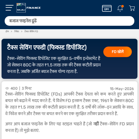
होम
निवेश
टैक्स सेविंग FD
टैक्स सेविंग एफडी (फिक्स्ड डिपॉजिट)
FD खोलें
टैक्स-सेविंग फिक्स्ड डिपॉजिट एक सुरक्षित 5-वर्षीय इन्वेस्टमेंट है
जो सेक्शन 80C के तहत ₹1.5 लाख तक की टैक्स कटौती प्रदान
करता है, जबकि अर्जित ब्याज टैक्स योग्य रहता है.
400
3 मिनट
15-May-2026
टैक्स-सेविंग फिक्स्ड डिपॉज़िट (FDs) आपकी टैक्स देयता को कम करते हुए आपकी
बचत को बढ़ाने में मदद करते हैं. ये विशेष FD इनकम टैक्स एक्ट, 1961 के सेक्शन 80C
के तहत ₹1.5 लाख तक की कटौती प्रदान करती हैं. 5 वर्षों की लॉक-इन अवधि के साथ,
वे निवेश करने और टैक्स पर बचत करने का एक सुरक्षित तरीका प्रदान करते हैं.
अगर आप बजाज फाइनेंस के लिए यह स्टाइल चाहते हैं (जो
नहीं
टैक्स-सेविंग FD प्रदान
करता है) तो मुझे बताएं.