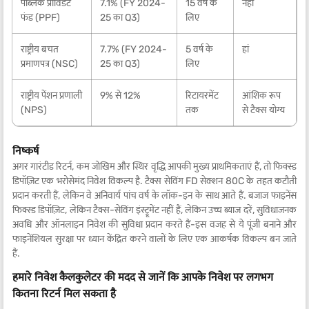
पब्लिक प्रॉविडेंट
7.1% (FY 2024-
15 वर्ष के
नहीं
फंड (PPF)
25 का Q3)
लिए
राष्ट्रीय बचत
7.7% (FY 2024-
5 वर्ष के
हां
प्रमाणपत्र (NSC)
25 का Q3)
लिए
राष्ट्रीय पेंशन प्रणाली
9% से 12%
रिटायरमेंट
आंशिक रूप
(NPS)
तक
से टैक्स योग्य
निष्कर्ष
अगर गारंटीड रिटर्न, कम जोखिम और स्थिर वृद्धि आपकी मुख्य प्राथमिकताएं हैं, तो फिक्स्ड
डिपॉज़िट एक भरोसेमंद निवेश विकल्प है. टैक्स सेविंग FD सेक्शन 80C के तहत कटौती
प्रदान करती हैं, लेकिन वे अनिवार्य पांच वर्ष के लॉक-इन के साथ आते हैं. बजाज फाइनेंस
फिक्स्ड डिपॉज़िट, लेकिन टैक्स-सेविंग इंस्ट्रूमेंट नहीं हैं, लेकिन उच्च ब्याज दरें, सुविधाजनक
अवधि और ऑनलाइन निवेश की सुविधा प्रदान करते हैं-इस वजह से ये पूंजी बनाने और
फाइनेंशियल सुरक्षा पर ध्यान केंद्रित करने वालों के लिए एक आकर्षक विकल्प बन जाते
हैं.
हमारे निवेश कैलकुलेटर की मदद से जानें कि आपके निवेश पर लगभग
कितना रिटर्न मिल सकता है