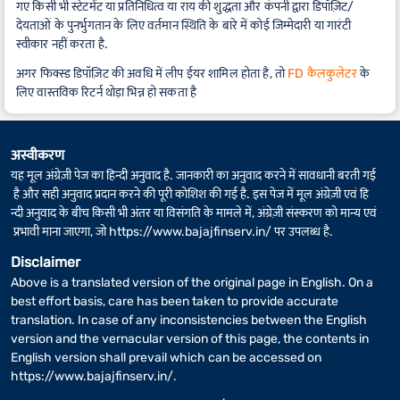
गए किसी भी स्टेटमेंट या प्रतिनिधित्व या राय की शुद्धता और कंपनी द्वारा डिपॉज़िट/
देयताओं के पुनर्भुगतान के लिए वर्तमान स्थिति के बारे में कोई जिम्मेदारी या गारंटी
स्वीकार नहीं करता है.
अगर फिक्स्ड डिपॉज़िट की अवधि में लीप ईयर शामिल होता है, तो
FD कैलकुलेटर
के
लिए वास्तविक रिटर्न थोड़ा भिन्न हो सकता है
अस्वीकरण
यह मूल अंग्रेज़ी पेज का हिन्दी अनुवाद है. जानकारी का अनुवाद करने में सावधानी बरती गई
है और सही अनुवाद प्रदान करने की पूरी कोशिश की गई है. इस पेज में मूल अंग्रेज़ी एवं हि
न्दी अनुवाद के बीच किसी भी अंतर या विसंगति के मामले में, अंग्रेज़ी संस्करण को मान्य एवं
प्रभावी माना जाएगा, जो
https://www.bajajfinserv.in/
पर उपलब्ध है.
Disclaimer
Above is a translated version of the original page in English. On a
best effort basis, care has been taken to provide accurate
translation. In case of any inconsistencies between the English
version and the vernacular version of this page, the contents in
English version shall prevail which can be accessed on
https://www.bajajfinserv.in/
.