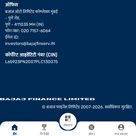
ऑफिस
बजाज ऑटो लिमिटेड कॉम्प्लेक्स मुंबई
- पुणे रोड,
पुणे - 411035 MH (IN)
फोन नंबर: 020 7157-6064
ईमेल ID:
investors@bajajfinserv.IN
कॉर्पोरेट आइडेंटिटी नंबर (CIN)
L65923PN2007PLC130075
© बजाज फाइनेंस लिमिटेड 2007-2026. सर्वाधिकार सुरक्षित.
प्रोडक्ट्स
होम
मेरे रिवॉर्ड
ऑफर
माय अकाउंट