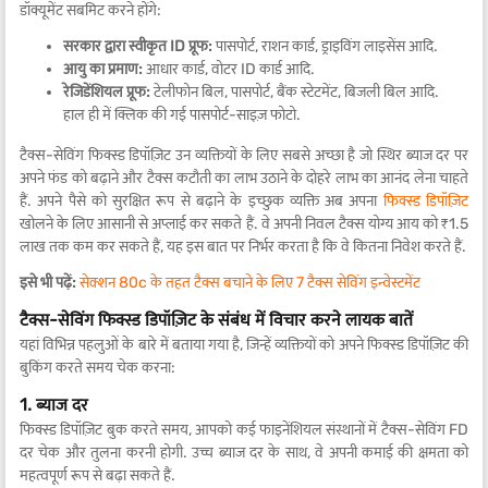
डॉक्यूमेंट सबमिट करने होंगे:
सरकार द्वारा स्वीकृत ID प्रूफ:
पासपोर्ट, राशन कार्ड, ड्राइविंग लाइसेंस आदि.
आयु का प्रमाण:
आधार कार्ड, वोटर ID कार्ड आदि.
रेजिडेंशियल प्रूफ:
टेलीफोन बिल, पासपोर्ट, बैंक स्टेटमेंट, बिजली बिल आदि.
हाल ही में क्लिक की गई पासपोर्ट-साइज़ फोटो.
टैक्स-सेविंग फिक्स्ड डिपॉज़िट उन व्यक्तियों के लिए सबसे अच्छा है जो स्थिर ब्याज दर पर
अपने फंड को बढ़ाने और टैक्स कटौती का लाभ उठाने के दोहरे लाभ का आनंद लेना चाहते
हैं. अपने पैसे को सुरक्षित रूप से बढ़ाने के इच्छुक व्यक्ति अब अपना
फिक्स्ड डिपॉज़िट
खोलने के लिए आसानी से अप्लाई कर सकते हैं. वे अपनी निवल टैक्स योग्य आय को ₹1.5
लाख तक कम कर सकते हैं, यह इस बात पर निर्भर करता है कि वे कितना निवेश करते हैं.
इसे भी पढ़ें:
सेक्शन 80c के तहत टैक्स बचाने के लिए 7 टैक्स सेविंग इन्वेस्टमेंट
टैक्स-सेविंग फिक्स्ड डिपॉज़िट के संबंध में विचार करने लायक बातें
यहां विभिन्न पहलुओं के बारे में बताया गया है, जिन्हें व्यक्तियों को अपने फिक्स्ड डिपॉज़िट की
बुकिंग करते समय चेक करना:
1. ब्याज दर
फिक्स्ड डिपॉज़िट बुक करते समय, आपको कई फाइनेंशियल संस्थानों में टैक्स-सेविंग FD
दर चेक और तुलना करनी होगी. उच्च ब्याज दर के साथ, वे अपनी कमाई की क्षमता को
महत्वपूर्ण रूप से बढ़ा सकते हैं.