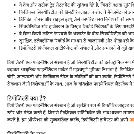
ये तेज़ और सटीक ट्रेड सेटलमेंट की सुविधा देते हैं, जिससे दक्षता सुनिश
फिज़िकल सिक्योरिटीज़ को डिमटीरियलाइज़ करके, वे मैनेजमेंट को आसान
डिविडेंड, बोनस और राइट्स इश्यू जैसे कॉर्पोरेट कार्य निवेशकों को समय
सिक्योरिटीज़ और ट्रांज़ैक्शन के विस्तृत रिकॉर्ड निवेशकों के लिए पारदर
वे बिना किसी जटिल पेपरवर्क के अकाउंट के बीच सिक्योरिटीज़ को आसानी 
सुरक्षित, इलेक्ट्रॉनिक रिकॉर्ड के माध्यम से जालसाजी और धोखाधड़ी क
डिपॉजिटरी फिज़िकल सर्टिफिकेट को संभालने और संभालने से जुड़े खर्चों 
डिपॉजिटरी एक फाइनेंशियल संस्थान है जो सिक्योरिटीज़ को इलेक्ट्रॉनिक रूप म
बढ़ाकर आधुनिक फाइनेंशियल मार्केट में महत्वपूर्ण भूमिका निभाता है. डिपॉजिट
चोरी, जालसाजी और फिज़िकल डैमेज के जोखिमों को कम करके, डिपॉजिटरी निवेश
रोकथाम जैसी विशेषताओं के साथ, आज के गतिशील फाइनेंशियल लैंडस्केप में व
डिपॉजिटरी क्या है?
डिपॉजिटरी एक फाइनेंशियल संस्थान है जो सुरक्षित रूप से डिमटीरियलाइज़्ड रूप 
स्टोर और मैनेज करते हैं, जिससे फिज़िकल सर्टिफिकेट की आवश्यकता समाप्त ह
करते हैं. इन ऑपरेशन को सुव्यवस्थित करके, डिपॉजिटरी इन्वेस्टर को अपने
फा