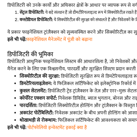
डिपॉजिटरी को उनके कार्यों और अधिकार क्षेत्रों के आधार पर व्यापक रूप से वर्ग
सेंट्रल डिपॉजिटरी:
ये बड़े संस्थान हैं जो डीमटीरियलाइज़्ड रूप में सिक्योरिटीज़ रखते
कस्टोडियल डिपॉजिटरी:
ये सिक्योरिटीज़ की सुरक्षा को संभालते हैं और निवेशकों के 
ये प्रकार फाइनेंशियल ट्रांज़ैक्शन को सुव्यवस्थित करने और सिक्योरिटीज़ का सु
इसे भी पढ़ें:
फाइनेंशियल मैनेजमेंट में पूंजी को बढ़ाना
डिपॉजिटरी की भूमिका
डिपॉजिटरी आधुनिक फाइनेंशियल सिस्टम की आधारशिला है, जो निवेशकों और मार्केट
मैनेज करने के लिए एक विश्वसनीय, पारदर्शी और सुरक्षित सिस्टम प्रदान करती ह
सिक्योरिटीज़ की सुरक्षा:
डिपॉजिटरी सुरक्षित रूप से डिमटेरियलाइज़्ड र
डिमटेरियलाइज़ेशन:
ये फिज़िकल सर्टिफिकेट को इलेक्ट्रॉनिक रिकॉर्ड में
कुशल सेटलमेंट:
डिपॉजिटरी ट्रेड ट्रांज़ैक्शन के तेज़ और एरर-मुक्त सेटल
कॉर्पोरेट एक्शन सपोर्ट:
निवेशक डिविडेंड, ब्याज भुगतान, बोनस और राइट्
पारदर्शिता:
डिपॉजिटरी सिक्योरिटीज़ होल्डिंग और ट्रांज़ैक्शन के विस्तृत
अकाउंट पोर्टेबिलिटी:
निवेशक अकाउंट के बीच अपनी होल्डिंग को आसानी
धोखाधड़ी से रोकथाम:
फिज़िकल सर्टिफिकेट की आवश्यकता को समाप्त कर
इसे भी पढ़ें:
पोर्टफोलियो इन्वेस्टमेंट इकाई क्या है