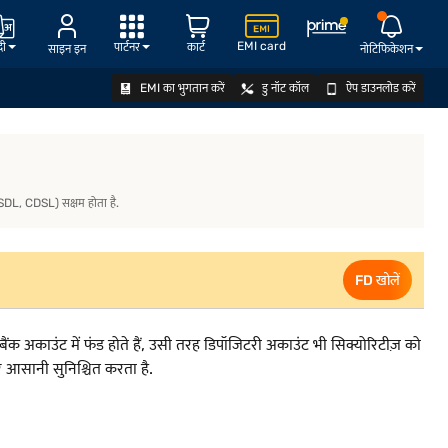
EMI card
दी
पार्टनर
कार्ट
साइन इन
नोटिफिकेशन
EMI का भुगतान करें
डु नॉट कॉल
ऐप डाउनलोड करें
े, NSDL, CDSL) सक्षम होता है.
FD खोलें
ैंक अकाउंट में फंड होते हैं, उसी तरह डिपॉजिटरी अकाउंट भी सिक्योरिटीज़ को
र आसानी सुनिश्चित करता है.