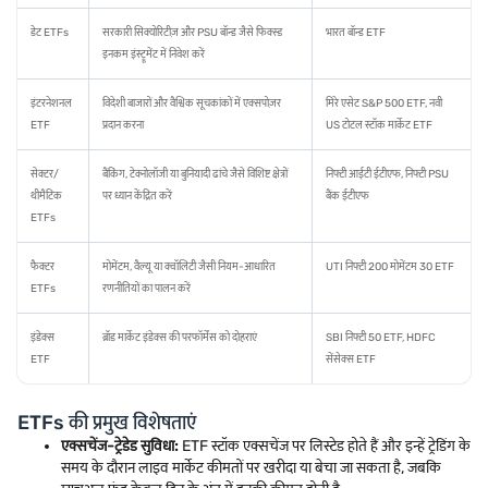
डेट ETFs
सरकारी सिक्योरिटीज़ और PSU बॉन्ड जैसे फिक्स्ड
भारत बॉन्ड ETF
इनकम इंस्ट्रूमेंट में निवेश करें
इंटरनेशनल
विदेशी बाजारों और वैश्विक सूचकांकों में एक्सपोज़र
मिरे एसेट S&P 500 ETF, नवी
ETF
प्रदान करना
US टोटल स्टॉक मार्केट ETF
सेक्टर/
बैंकिंग, टेक्नोलॉजी या बुनियादी ढांचे जैसे विशिष्ट क्षेत्रों
निफ्टी आईटी ईटीएफ, निफ्टी PSU
थीमैटिक
पर ध्यान केंद्रित करें
बैंक ईटीएफ
ETFs
फैक्टर
मोमेंटम, वैल्यू या क्वॉलिटी जैसी नियम-आधारित
UTI निफ्टी 200 मोमेंटम 30 ETF
ETFs
रणनीतियों का पालन करें
इंडेक्स
ब्रॉड मार्केट इंडेक्स की परफॉर्मेंस को दोहराएं
SBI निफ्टी 50 ETF, HDFC
ETF
सेंसेक्स ETF
ETFs की प्रमुख विशेषताएं
एक्सचेंज-ट्रेडेड सुविधा:
ETF स्टॉक एक्सचेंज पर लिस्टेड होते हैं और इन्हें ट्रेडिंग के
समय के दौरान लाइव मार्केट कीमतों पर खरीदा या बेचा जा सकता है, जबकि