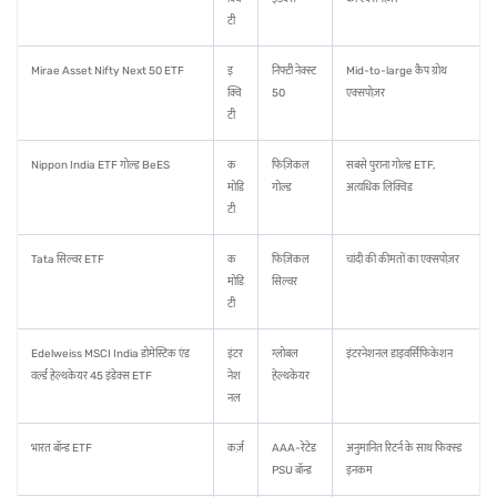
टी
Mirae Asset Nifty Next 50 ETF
इ
निफ्टी नेक्स्ट
Mid-to-large कैप ग्रोथ
क्वि
50
एक्सपोज़र
टी
Nippon India ETF गोल्ड BeES
क
फिज़िकल
सबसे पुराना गोल्ड ETF,
मोडि
गोल्ड
अत्यधिक लिक्विड
टी
Tata सिल्वर ETF
क
फिज़िकल
चांदी की कीमतों का एक्सपोज़र
मोडि
सिल्वर
टी
Edelweiss MSCI India डोमेस्टिक एंड
इंटर
ग्लोबल
इंटरनेशनल डाइवर्सिफिकेशन
वर्ल्ड हेल्थकेयर 45 इंडेक्स ETF
नेश
हेल्थकेयर
नल
भारत बॉन्ड ETF
कर्ज़
AAA-रेटेड
अनुमानित रिटर्न के साथ फिक्स्ड
PSU बॉन्ड
इनकम