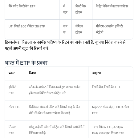
मिरे एसेट निफ्टी बैंक ETF
से
निफ्टी बैंक
केंद्रित बैंकिंग सेक्टर एक्सपोज़र
क्टर
इंडेक्स
UTI निफ्टी 200 मोमेंटम 30 ETF
कार
मोमेंटम
मोमेंटम-आधारित इक्विटी
क
इंडेक्स
स्ट्रेटेजी
डिस्क्लेमर: पिछला परफॉर्मेंस भविष्य के रिटर्न का संकेत नहीं है. कृपया निवेश करने से
पहले अपनी खुद की रिसर्च करें.
भारत में ETF के प्रकार
प्रकार
विवरण
उदाहरण
इक्विटी
स्टॉक के बास्केट में निवेश करते हुए, व्यापक मार्केट
निफ्टी बीज़, निफ्टी बैंक ETF
ETF
इंडेक्स या विशिष्ट सेक्टर को ट्रैक करें
गोल्ड ETF
फिज़िकल गोल्ड में निवेश करें, जिससे धातु के बिना
Nippon गोल्ड बीज़, HDFC गोल्ड
सोने की कीमतों का एक्सपोज़र मिलता है
ETF
सिल्वर
घरेलू चांदी की कीमतों को ट्रैक करें, जिससे कमोडिटी में
Tata सिल्वर ETF, Aditya
ETF
विविधता आती है
Birla सन लाइफ सिल्वर ETF