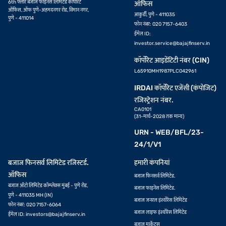
6th फ्लोर बजाज फाइनेंस लिमिटेड कॉर्पोरेट
ऑफिस
ऑफिस, ऑफ पुणे-अहमदनगर रोड, विमान नगर,
आकुर्डी, पुणे - 411035
पुणे - 411014
फोन नंबर: 020 7157-6403
ईमेल ID:
investor.service@bajajfinserv.in
कॉर्पोरेट आइडेंटिटी नंबर (CIN)
L65910MH1987PLC042961
IRDAI कॉर्पोरेट एजेंसी (कंपोजिट)
रजिस्ट्रेशन नंबर.
CA0101
(31-मार्च-2028 तक मान्य)
URN - WEB/BFL/23-
24/1/V1
बजाज फिनसर्व लिमिटेड रजिस्टर्ड.
हमारी कंपनियां
ऑफिस
बजाज फिनसर्व लिमिटेड.
बजाज ऑटो लिमिटेड कॉम्प्लेक्स मुंबई - पुणे रोड,
बजाज फाइनेंस लिमिटेड.
पुणे - 411035 MH (IN)
बजाज जनरल इंश्योरेंस लिमिटेड
फोन नंबर: 020 7157-6064
बजाज लाइफ इंश्योरेंस लिमिटेड
ईमेल ID:
investors@bajajfinserv.in
बजाज मार्केट्स