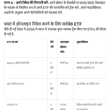
चरण 6 - अपने निवेश की निगरानी करें:
अपने ब्रोकर के डैशबोर्ड या NSE/BSE वेबसाइट
के माध्यम से नियमित रूप से अपने ETF की परफॉर्मेंस को ट्रैक करें. अपने फाइनेंशियल
लक्ष्यों के अनुसार अपने पोर्टफोलियो को एडजस्ट करें.
भारत में ऑनलाइन निवेश करने के लिए सर्वश्रेष्ठ ETF
नीचे दी गई टेबल में 2026 में भारत में उपलब्ध कुछ व्यापक ट्रैक किए गए ETFs की लिस्ट
दी गई है:
ETF का नाम
कैटे
अंडरलाइंग
मुख्य विशेषता
गरी
इंडेक्स/
एसेट
Nippon इंडिया निफ्टी बीज़
इ
निफ्टी 50
भारत का सबसे पुराना और सबसे
क्वि
लिक्विड इक्विटी ETF
टी
SBI निफ्टी 50 ETF
इ
निफ्टी 50
बड़ा कॉर्पस, कम ट्रैकिंग एरर
क्वि
टी
CPSE ETF
इ
CPSE
केंद्रीय सार्वजनिक क्षेत्र के उद्यमों
क्वि
इंडेक्स
का एक्सपोज़र