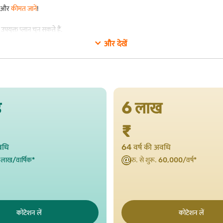
ान और
कीमत जानें
!
युक्त प्लान चुन सकते हैं.
और देखें
ड़
6 लाख
₹
वधि
64 वर्ष की अवधि
 लाख/वार्षिक*
रु. से शुरू.
60,000/वर्ष*
कोटेशन लें
कोटेशन लें