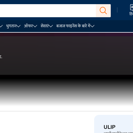
|
हिं
भुगतान
ऑफर
सेवाएं
बजाज फाइनेंस के बारे में
ड.
ULIP