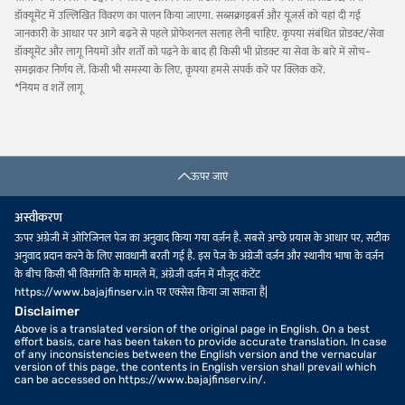
डॉक्यूमेंट में उल्लिखित विवरण का पालन किया जाएगा. सब्सक्राइबर्स और यूज़र्स को यहां दी गई
जानकारी के आधार पर आगे बढ़ने से पहले प्रोफेशनल सलाह लेनी चाहिए. कृपया संबंधित प्रोडक्ट/सेवा
डॉक्यूमेंट और लागू नियमों और शर्तों को पढ़ने के बाद ही किसी भी प्रोडक्ट या सेवा के बारे में सोच-
समझकर निर्णय लें. किसी भी समस्या के लिए, कृपया हमसे संपर्क करें पर क्लिक करें.
*नियम व शर्तें लागू
ऊपर जाएं
अस्वीकरण
ऊपर अंग्रेजी में ओरिजिनल पेज का अनुवाद किया गया वर्ज़न है. सबसे अच्छे प्रयास के आधार पर, सटीक
अनुवाद प्रदान करने के लिए सावधानी बरती गई है. इस पेज के अंग्रेजी वर्ज़न और स्थानीय भाषा के वर्ज़न
के बीच किसी भी विसंगति के मामले में, अंग्रेजी वर्ज़न में मौजूद कंटेंट
https://www.bajajfinserv.in पर एक्सेस किया जा सकता है|
Disclaimer
Above is a translated version of the original page in English. On a best
effort basis, care has been taken to provide accurate translation. In case
of any inconsistencies between the English version and the vernacular
version of this page, the contents in English version shall prevail which
can be accessed on https://www.bajajfinserv.in/.