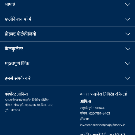
भाषाएं
एप्लीकेशन फॉर्म
प्रोडक्ट पोर्टफोलियो
कैलकुलेटर
महत्वपूर्ण लिंक
हमसे संपर्क करें
कॉर्पोरेट ऑफिस
बजाज फाइनेंस लिमिटेड रज़िस्टर्ड
6th फ्लोर बजाज फाइनेंस लिमिटेड कॉर्पोरेट
ऑफिस
ऑफिस, ऑफ पुणे-अहमदनगर रोड, विमान नगर,
आकुर्डी, पुणे - 411035
पुणे - 411014
फोन नं.: 020 7157-6403
ईमेल ID:
investor.service@bajajfinserv.in