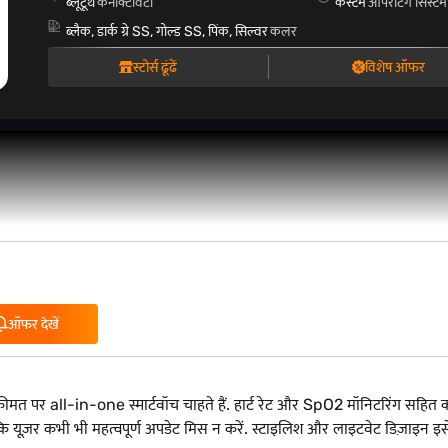
ब्लूटूथ
कनेक्टिविटी
कस्टम
ऑपरेटिंग सिस्टम
ब्लैक, डार्क ग्रे SS, गोल्ड SS, पिंक, सिल्वर
कलर
स्टोर्स ढूंढें
विशेष ऑफर
ऑफर देखें
र all-in-one स्मार्टवॉच चाहते हैं. हार्ट रेट और SpO2 मॉनिटरिंग सहित कई स्पो
 हैं कि यूज़र कभी भी महत्वपूर्ण अपडेट मिस न करें. स्टाइलिश और लाइटवेट डिज़ाइन