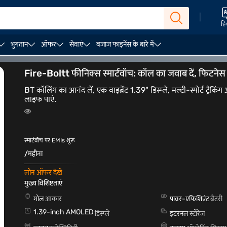
|
हिं
भुगतान
ऑफर
सेवाएं
बजाज फाइनेंस के बारे में
महिलाओं की घड़ियां
पुरुषों के लिए स्मार्टवॉच
Fire-Boltt फीनिक्स स्मार्टवॉच: कॉल का जवाब दें, फिटनेस ट्
BT कॉलिंग का आनंद लें, एक वाइब्रेंट 1.39" डिस्प्ले, मल्टी-स्पोर्ट ट्रै
लाइफ पाएं.
स्मार्टवॉच पर EMIs शुरू
/महीना
लोन ऑफर देखें
मुख्य विशिष्टताएं
गोल
आकार
पावर-एफिशिएंट
बैटरी
1.39-inch AMOLED
डिस्प्ले
इंटरनल
स्टोरेज