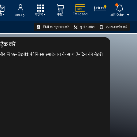
EMI card
दी
पार्टनर
कार्ट
साइन इन
नोटिफिकेशन
EMI का भुगतान करें
डु नॉट कॉल
ऐप डाउनलोड करें
ऑफर देखें
रैक करें
किंग और Fire-Boltt फीनिक्स स्मार्टवॉच के साथ 7-दिन की बैटरी