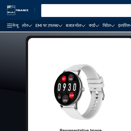
|
मेन्यू
लोन
EMI पर उपलब्ध
बजाज मॉल
कार्ड
निवेश
इंश्योरेंस
स्पोर्ट्स घड़ियां
4G SIM और Wi-fi कनेक्टिविटी के साथ स्मार्टवॉच