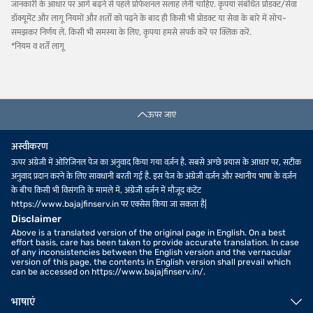
जानकारी के आधार पर आगे बढ़ने से पहले प्रोफेशनल सलाह लेनी चाहिए. कृपया संबंधित प्रोडक्ट/सेवा
डॉक्यूमेंट और लागू नियमों और शर्तों को पढ़ने के बाद ही किसी भी प्रोडक्ट या सेवा के बारे में सोच-
समझकर निर्णय लें. किसी भी समस्या के लिए, कृपया हमसे संपर्क करें पर क्लिक करें.
*नियम व शर्तें लागू
ऊपर जाएं
अस्वीकरण
ऊपर अंग्रेजी में ओरिजिनल पेज का अनुवाद किया गया वर्ज़न है. सबसे अच्छे प्रयास के आधार पर, सटीक
अनुवाद प्रदान करने के लिए सावधानी बरती गई है. इस पेज के अंग्रेजी वर्ज़न और स्थानीय भाषा के वर्ज़न
के बीच किसी भी विसंगति के मामले में, अंग्रेजी वर्ज़न में मौजूद कंटेंट
https://www.bajajfinserv.in पर एक्सेस किया जा सकता है|
Disclaimer
Above is a translated version of the original page in English. On a best
effort basis, care has been taken to provide accurate translation. In case
of any inconsistencies between the English version and the vernacular
version of this page, the contents in English version shall prevail which
can be accessed on https://www.bajajfinserv.in/.
भाषाएं