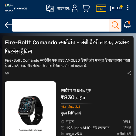
साइन इन
स्पोर्ट्स घड़ियां
4G SIM और Wi-fi कनेक्टिविटी के साथ स्मार्टवॉच
महिलाओं की घड़िय
Fire-Boltt Comando स्मार्टवॉच - लंबी बैटरी लाइफ, एडवांस्ड
फिटनेस ट्रैकिंग
Fire-Boltt Comando स्मार्टवॉच एक ब्राइट AMOLED डिस्प्ले और मजबूत डिज़ाइन प्रदान करता
है जो स्मार्ट, विश्वसनीय फीचर्स के साथ दैनिक उपयोग को बढ़ाता है.
स्मार्टवॉच पर EMIs शुरू
₹830
/महीना
लोन ऑफर देखें
मुख्य विशिष्टताएं
चढ़ाना
DELL
1.95-inch AMOLED टचस्क्रीन
डिस्प्ले
ब्लूटूथ v5.0
कनेक्टिविटी