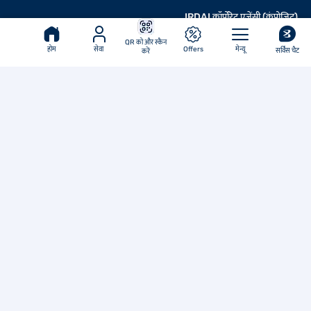
IRDAI कॉर्पोरेट एजेंसी (कंपोजिट)
रजिस्ट्रेशन नंबर.
QR को और स्कैन
CA0101
होम
सेवा
Offers
मेन्यू
सर्विस चैट
करें
(31-मार्च-2028 तक मान्य)
URN - WEB/BFL/23-
24/1/V1
बजाज फाइनेंस लिमिटेड रज़िस्टर्ड
हमारी कंपनियां
ऑफिस
बजाज फिनसर्व लिमिटेड.
बजाज ऑटो लिमिटेड कॉम्प्लेक्स मुंबई - पुणे रोड,
बजाज फाइनेंस लिमिटेड.
पुणे - 411035 महाराष्ट्र (भारत)
बजाज जनरल इंश्योरेंस लिमिटेड
फोन नं.: 020 7157-6064
बजाज लाइफ इंश्योरेंस लिमिटेड
ईमेल ID:
investors@bajajfinserv.in
बजाज मार्केट्स
कॉर्पोरेट आइडेंटिटी नंबर (CIN)
बजाज हाउसिंग फाइनेंस लिमिटेड.
L65923PN2007PLC130075
बजाज ब्रोकिंग
बजाज फिनसर्व हेल्थ लिमिटेड.
बजाज फिनसर्व एसेट मैनेजमेंट लिमिटेड.