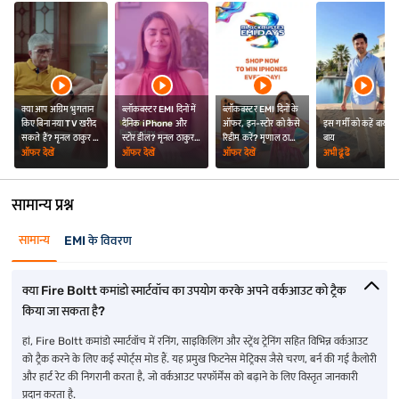
क्या आप अग्रिम भुगतान
ब्लॉकबस्टर EMI दिनों में
ब्लॉकबस्टर EMI दिनों के
किए बिना नया TV खरीद
दैनिक iPhone और
ऑफर, इन-स्टोर को कैसे
इस गर्मी को कहें बाय-
सकते हैं? मृनल ठाकुर ने
स्टोर डील? मृनल ठाकुर ने
रिडीम करें? मृणाल ठाकुर
बाय
दी जानकारी
दी जानकारी
ने आपको बताया
ऑफर देखें
ऑफर देखें
ऑफर देखें
अभी ढूंढें
सामान्य प्रश्न
सामान्य
EMI के विवरण
क्या Fire Boltt कमांडो स्मार्टवॉच का उपयोग करके अपने वर्कआउट को ट्रैक
किया जा सकता है?
हां, Fire Boltt कमांडो स्मार्टवॉच में रनिंग, साइकिलिंग और स्ट्रेंथ ट्रेनिंग सहित विभिन्न वर्कआउट
को ट्रैक करने के लिए कई स्पोर्ट्स मोड हैं. यह प्रमुख फिटनेस मेट्रिक्स जैसे चरण, बर्न की गई कैलोरी
और हार्ट रेट की निगरानी करता है, जो वर्कआउट परफॉर्मेंस को बढ़ाने के लिए विस्तृत जानकारी
प्रदान करता है.