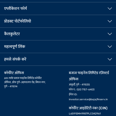
एप्लीकेशन फॉर्म
प्रोडक्ट पोर्टफोलियो
कैलकुलेटर
महत्वपूर्ण लिंक
हमसे संपर्क करें
कॉर्पोरेट ऑफिस
बजाज फाइनेंस लिमिटेड रज़िस्टर्ड
6th फ्लोर बजाज फाइनेंस लिमिटेड कॉर्पोरेट
ऑफिस
ऑफिस, ऑफ पुणे-अहमदनगर रोड, विमान नगर,
आकुर्डी, पुणे - 411035
पुणे - 411014
फोन नं.: 020 7157-6403
ईमेल ID:
investor.service@bajajfinserv.in
कॉर्पोरेट आइडेंटिटी नंबर (CIN)
ऑफर देखें
L65910MH1987PLC042961