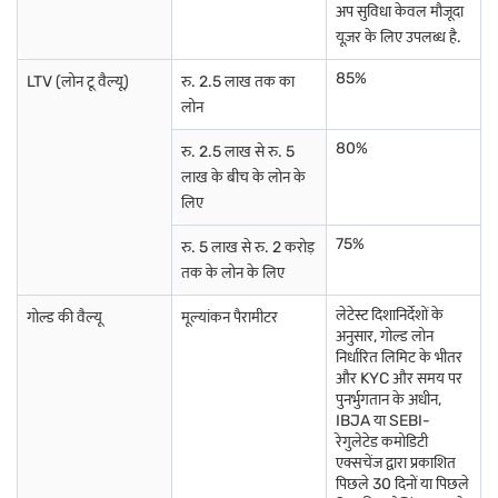
सुविधाजनक हो जाता है.
अप सुविधा केवल मौजूदा
उदुमलपेट में बजाज फाइनेंस गोल्ड लोन के साथ तनाव-मुक्त उधार अनुभव का आनंद लें.
यूज़र के लिए उपलब्ध है.
तेज़ अप्रूवल, कम ब्याज दरें और शुरू से अंत तक आसान प्रोसेस पाएं. आज ही
अपनी
गोल्ड लोन योग्यता चेक करें
और आत्मविश्वास के साथ अपने गोल्ड की सर्वश्रेष्ठ वैल्यू
85%
LTV (लोन टू वैल्यू)
रु. 2.5 लाख तक का
अनलॉक करें.
लोन
अपने गोल्ड को तुरंत सपोर्ट में बदलें- किसी भी खर्च को आसानी से संभालें. अपनी
गोल्ड
लोन योग्यता
चेक करें और ज़रूरत पड़ने पर पैसे पाएं.
80%
रु. 2.5 लाख से रु. 5
लाख के बीच के लोन के
भारतीय राज्यों और केंद्रशासित प्रदेशों में सोने के भाव के बारे में जानें
लिए
75%
रु. 5 लाख से रु. 2 करोड़
आंध्र प्रदेश में सोने का भाव
झारखंड में सोने का भाव
राजस्थान में सोने का भाव
तक के लोन के लिए
कश्मीर में सोने का भाव
दीव में सोने का भाव
सिक्किम में सोने का भाव
लेटेस्ट दिशानिर्देशों के
गोल्ड की वैल्यू
मूल्यांकन पैरामीटर
अनुसार, गोल्ड लोन
निर्धारित लिमिट के भीतर
असम में सोने का भाव
केरल में सोने का भाव
तमिलनाडु में सोने का भाव
और KYC और समय पर
पुनर्भुगतान के अधीन,
बिहार में सोने का भाव
दिल्ली में सोने का भाव
तेलंगाना में सोने का भाव
IBJA या SEBI-
रेगुलेटेड कमोडिटी
छत्तीसगढ़ में गोल्ड दर
महाराष्ट्र में सोने का भाव
त्रिपुरा में गोल्ड दर
एक्सचेंज द्वारा प्रकाशित
पिछले 30 दिनों या पिछले