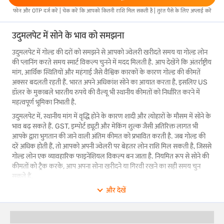
फोन और OTP दर्ज करें | चेक करें कि आपको कितनी राशि मिल सकती है | तुरंत पैसे के लिए अप्लाई करें
उदुमलपेट में सोने के भाव को समझना
उदुमलपेट में गोल्ड की दरों को समझने से आपको ज्वेलरी खरीदते समय या गोल्ड लोन
की प्लानिंग करते समय स्मार्ट विकल्प चुनने में मदद मिलती है. आप देखेंगे कि अंतर्राष्ट्रीय
मांग, आर्थिक स्थितियों और महंगाई जैसे वैश्विक कारकों के कारण गोल्ड की कीमतें
अक्सर बदलती रहती हैं. भारत अपने अधिकांश सोने का आयात करता है, इसलिए US
डॉलर के मुकाबले भारतीय रुपये की वैल्यू भी स्थानीय कीमतों को निर्धारित करने में
महत्वपूर्ण भूमिका निभाती है.
उदुमलपेट में, स्थानीय मांग में वृद्धि होने के कारण शादी और त्योहारों के मौसम में सोने के
भाव बढ़ सकते हैं. GST, इम्पोर्ट ड्यूटी और मेकिंग शुल्क जैसी अतिरिक्त लागत भी
आपके द्वारा भुगतान की जाने वाली अंतिम कीमत को प्रभावित करती है. जब गोल्ड की
दरें अधिक होती हैं, तो आपको अपनी ज्वेलरी पर बेहतर लोन राशि मिल सकती है, जिससे
गोल्ड लोन एक व्यावहारिक फाइनेंशियल विकल्प बन जाता है. नियमित रूप से सोने की
कीमतों को ट्रैक करके, आप अपना सोना खरीदने या गिरवी रखने का सही समय चुन
सकते हैं.
और देखें
उदुमलपेट में 22K या 24K या 18K गोल्ड की शुद्धता
उदुमलपेट में सोने की शुद्धता के अंतर को समझने से आपको ज्वेलरी खरीदने या निवेश