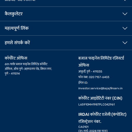
कैलकुलेटर
महत्वपूर्ण लिंक
हमसे संपर्क करें
कॉर्पोरेट ऑफिस
बजाज फाइनेंस लिमिटेड रज़िस्टर्ड
6th फ्लोर बजाज फाइनेंस लिमिटेड कॉर्पोरेट
ऑफिस
ऑफिस, ऑफ पुणे-अहमदनगर रोड, विमान नगर,
आकुर्डी, पुणे - 411035
पुणे - 411014
फोन नंबर: 020 7157-6403
ईमेल ID:
investor.service@bajajfinserv.in
कॉर्पोरेट आइडेंटिटी नंबर (CIN)
L65910MH1987PLC042961
IRDAI कॉर्पोरेट एजेंसी (कंपोजिट)
रजिस्ट्रेशन नंबर.
CA0101
(31-मार्च-2028 तक मान्य)