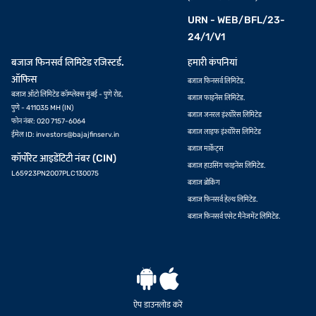
URN - WEB/BFL/23-
24/1/V1
बजाज फिनसर्व लिमिटेड रजिस्टर्ड.
हमारी कंपनियां
ऑफिस
बजाज फिनसर्व लिमिटेड.
बजाज ऑटो लिमिटेड कॉम्प्लेक्स मुंबई - पुणे रोड,
बजाज फाइनेंस लिमिटेड.
पुणे - 411035 MH (IN)
बजाज जनरल इंश्योरेंस लिमिटेड
फोन नंबर: 020 7157-6064
बजाज लाइफ इंश्योरेंस लिमिटेड
ईमेल ID:
investors@bajajfinserv.in
बजाज मार्केट्स
कॉर्पोरेट आइडेंटिटी नंबर (CIN)
बजाज हाउसिंग फाइनेंस लिमिटेड.
L65923PN2007PLC130075
बजाज ब्रोकिंग
बजाज फिनसर्व हेल्थ लिमिटेड.
बजाज फिनसर्व एसेट मैनेजमेंट लिमिटेड.
ऐप डाउनलोड करें