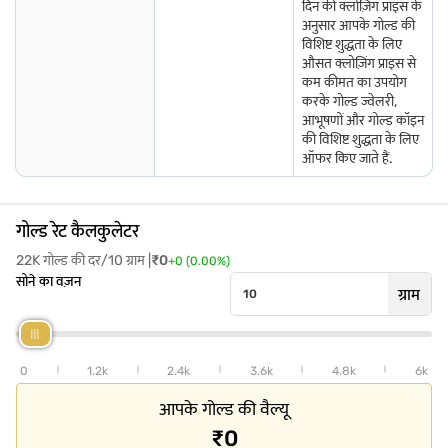
दिन की क्लोज़िंग प्राइस के
अन्य शहरों में सोने के भाव के बारे में अधिक जानें
अनुसार आपके गोल्ड की
विशिष्ट शुद्धता के लिए
औसत क्लोज़िंग प्राइस से
विरुधाचलम में गोल्ड की दर
मिराज में गोल्ड दर
आर्कोट में गोल्ड की दर
कम कीमत का उपयोग
करके गोल्ड ज्वेलरी,
वाशिम में गोल्ड दर
संगमनेर में गोल्ड की दर
कोविलपट्टी में गोल्ड दर
आभूषणों और गोल्ड कॉइन
की विशिष्ट शुद्धता के लिए
ऑफर किए जाते हैं.
जगतीयल में गोल्ड की दर
भद्रक में गोल्ड दर
गोकाक में गोल्ड की दर
मंचेरियल में गोल्ड की दर
पुरी में गोल्ड की दर
तिपटूर में गोल्ड दर
गोल्ड रेट कैलकुलेटर
मेदक में गोल्ड की दर
रामनगर में गोल्ड दर
तुनी में गोल्ड दर
22K गोल्ड की दर/10 ग्राम |
₹
0
+
0
(
0.00
%)
सोने का वज़न
ग्राम
0
1.2k
2.4k
3.6k
4.8k
6k
आपके गोल्ड की वैल्यू
₹0