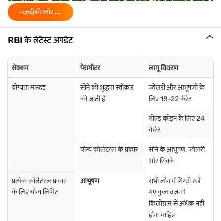
फायदे होते हैं. यहां कुछ लोकप्रिय तरीके दिए गए हैं:
नज़दीकी स्टोर ...
फिज़िकल गोल्ड:
यह सबसे पारंपरिक और सामान्य तरीका है. आप उदुमलपेट में
स्थानीय जौहरियों से सोने के आभूषण खरीद सकते हैं. अगर आप गोल्ड पहनना या
गिफ्ट करना चाहते हैं, लेकिन शुद्धता और मेकिंग चार्ज की जांच करना याद रखें.
RBI के लेटेस्ट अपडेट
एक्सचेंज-ट्रेडेड गोल्ड एक्सचेंज
(ETFs): ETFs स्टॉक पर ट्रेड किए जाने वाले
निवेश विकल्प हैं जो गोल्ड की कीमत से लिंक होते हैं. आपको फिज़िकल गोल्ड नहीं
सेक्शन
पैरामीटर
लागू विवरण
मिलता है, लेकिन आपका निवेश गोल्ड की मार्केट वैल्यू को दर्शाता है. यह उन लोगों
के लिए आदर्श है जो डिजिटल एसेट पसंद करते हैं और स्टोरेज और सुरक्षा की
योग्यता मानदंड
सोने की शुद्धता स्वीकार
ज्वेलरी और आभूषणों के
परेशानी से बचना चाहते हैं.
की जाती है
लिए 18-22 कैरेट
सोवरेन गोल्ड बॉन्ड (SGBs)
भारत के गोल्ड बॉन्ड (SGBs), सॉवरेन बॉन्ड एक
गोल्ड कॉइन के लिए 24
सुरक्षित और स्मार्ट निवेश हैं. वे ब्याज का भुगतान करते हैं और मेच्योरिटी पर आपको
गोल्ड की वर्तमान मार्केट वैल्यू भी देते हैं. चोरी या शुद्धता की चिंताओं का कोई
कैरेट
जोखिम नहीं है, जिससे ये लॉन्ग-टर्म निवेशकों के लिए एक विश्वसनीय विकल्प बन
जाते हैं.
योग्य कोलैटरल के प्रकार
सोने के आभूषण, ज्वेलरी
और सिक्के
डिजिटल गोल्ड:
आप छोटी मात्रा में विभिन्न ऐप और ऑनलाइन प्लेटफॉर्म के माध्यम
से डिजिटल गोल्ड खरीद सकते हैं. प्रदाता इसे आपकी ओर से सुरक्षित रूप से स्टोर
प्रत्येक कोलैटरल प्रकार
आभूषण
सभी लोन में गिरवी रखे
करता है. आप इसे कभी भी बेच सकते हैं या ज़रूरत पड़ने पर इसे फिज़िकल गोल्ड
के लिए योग्य लिमिट
गए कुल वज़न 1
में बदल सकते हैं.
किलोग्राम से अधिक नहीं
प्रत्येक विकल्प एक अलग लक्ष्य के लिए उपयुक्त है-अपने लिए सबसे अच्छा विकल्प
होना चाहिए
चुनें.