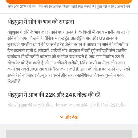
फोन और OTP दर्ज करें | चेक करें कि आपको कितनी राशि मिल सकती है | तुरंत पैसे के लिए अप्लाई करें
थोडुपुझा में सोने के भाव को समझना
थोडुपुझा में सोने के भाव को समझने का मतलब है कि किसी भी समय स्थानीय बाजार में
सोने की कीमत कितनी है. वैश्विक मार्केट ट्रेंड, अंतर्राष्ट्रीय मांग और US डॉलर के
मुकाबले भारतीय रुपये की एक्सचेंज रेट जैसे कारकों के आधार पर सोने की कीमतें हर
दिन बदलती रहती हैं. त्योहारों, शादियों और थोडुपुझा में बढ़ी हुई खरीदारी जैसे स्थानीय
कार्यक्रम भी कीमतों में बदलाव को प्रभावित कर सकते हैं. जब आप नियमित रूप से
गोल्ड रेट को ट्रैक करते हैं, तो आप ज्वेलरी खरीदने, निवेश करने या गोल्ड लोन प्लान
करने का सबसे अच्छा समय निर्धारित कर सकते हैं. आज की गोल्ड दर जानने से आपको
अपने पैसों की बेहतर वैल्यू प्राप्त करने और सही फाइनेंशियल विकल्प चुनने में मदद
मिलती है.
थोडुपुझा में आज की 22K और 24K गोल्ड की दरें
सोना तॊडुपुझा की संस्कृति और अर्थव्यवस्था का एक अभिन्न अंग है, जिसमें 22K और
24K सोना सबसे ज़्यादा खरीदा जाने वाला सोना होता है. 22-कैरेट गोल्ड (91.6%
और देखें
शुद्धता) का इस्तेमाल मुख्य रूप से ज्वेलरी में किया जाता है, क्योंकि यह उच्च गोल्ड
कंटेंट बनाए रखते हुए टिकाऊपन प्रदान करता है. 24-कैरेट गोल्ड (99.9% शुद्धता),
सबसे शुद्ध रूप होने के कारण, सिक्कों और बार में निवेश के लिए ज़्यादा पसंद किया
जाता है.