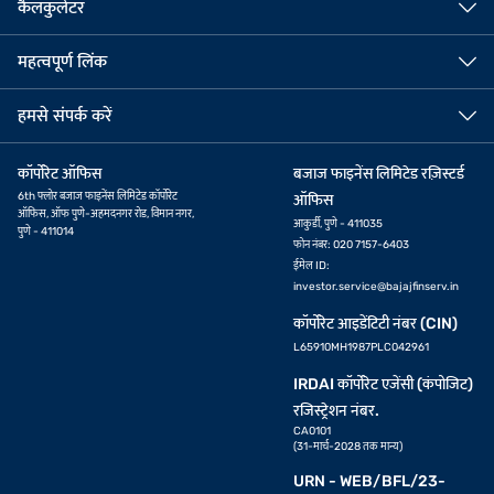
कैलकुलेटर
महत्वपूर्ण लिंक
हमसे संपर्क करें
कॉर्पोरेट ऑफिस
बजाज फाइनेंस लिमिटेड रज़िस्टर्ड
6th फ्लोर बजाज फाइनेंस लिमिटेड कॉर्पोरेट
ऑफिस
ऑफिस, ऑफ पुणे-अहमदनगर रोड, विमान नगर,
आकुर्डी, पुणे - 411035
पुणे - 411014
फोन नंबर: 020 7157-6403
ईमेल ID:
investor.service@bajajfinserv.in
कॉर्पोरेट आइडेंटिटी नंबर (CIN)
L65910MH1987PLC042961
IRDAI कॉर्पोरेट एजेंसी (कंपोजिट)
रजिस्ट्रेशन नंबर.
CA0101
(31-मार्च-2028 तक मान्य)
URN - WEB/BFL/23-