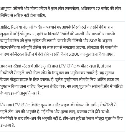
आभूषण, ज्वेलरी और गोल्ड कॉइन में कुल लोन एक्सपोज़र, अधिकतम ₹2 करोड़ की लोन
य प्रदेश में गोल्ड की दर
लिमिट से अधिक नहीं होना चाहिए.
ऑडिट, रिटर्न या नीलामी के दौरान पहचाने गए आपके गिरवी रखे गए सोने की मात्रा या
शुद्धता में कोई भी नुकसान, क्षति या विसंगति रिकॉर्ड की जाएगी और आपको या आपके
कानूनी वारिस को तुरंत सूचित की जाएगी. कंपनी की पॉलिसी और SOP के अनुसार
ाका में गोल्ड दर
रीइम्बर्समेंट या क्षतिपूर्ति प्रोसेस को स्पष्ट रूप से समझाया जाएगा. लोनदाता की गलती के
कारण कोलैटरल रिलीज़ में देरी होने पर प्रति दिन ₹5,000 का मुआवज़ा दिया जाएगा.
ापेट में गोल्ड की दर
अगर यह स्टैंडर्ड स्टेटस में और अनुमति प्राप्त LTV लिमिट के भीतर रहता है, तो आप
कुरिची में गोल्ड की दर
मेच्योरिटी से पहले अपने गोल्ड लोन के रिन्यूअल का अनुरोध कर सकते हैं. यह सुविधा
ाइल में गोल्ड की दर
केवल मौजूदा ग्राहक के लिए उपलब्ध है. बुलेट पुनर्भुगतान लोन के लिए, अर्जित ब्याज का
भुगतान किया जाना चाहिए. रिन्यूअल क्रेडिट चेक, नए लागू शुल्क के अधीन हैं और मेच्योरिटी
ें सोने का रेट
के बाद इसकी अनुमति नहीं है.
नियामक LTV लिमिट, क्रेडिट मूल्यांकन और ग्राहक की योग्यता के अधीन, मेच्योरिटी से
पहले टॉप-अप की अनुमति है. नई फीस और शुल्क लागू. बकाया राशि होने पर भी,
मेच्योरिटी के बाद टॉप-अप की अनुमति नहीं है. टॉप-अप सुविधा केवल मौजूदा यूज़र के लिए
उपलब्ध है.