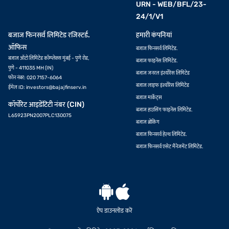
URN - WEB/BFL/23-
24/1/V1
बजाज फिनसर्व लिमिटेड रजिस्टर्ड.
हमारी कंपनियां
ऑफिस
बजाज फिनसर्व लिमिटेड.
बजाज ऑटो लिमिटेड कॉम्प्लेक्स मुंबई - पुणे रोड,
बजाज फाइनेंस लिमिटेड.
पुणे - 411035 MH (IN)
बजाज जनरल इंश्योरेंस लिमिटेड
फोन नंबर: 020 7157-6064
बजाज लाइफ इंश्योरेंस लिमिटेड
ईमेल ID:
investors@bajajfinserv.in
बजाज मार्केट्स
कॉर्पोरेट आइडेंटिटी नंबर (CIN)
बजाज हाउसिंग फाइनेंस लिमिटेड.
L65923PN2007PLC130075
बजाज ब्रोकिंग
बजाज फिनसर्व हेल्थ लिमिटेड.
बजाज फिनसर्व एसेट मैनेजमेंट लिमिटेड.
ऐप डाउनलोड करें