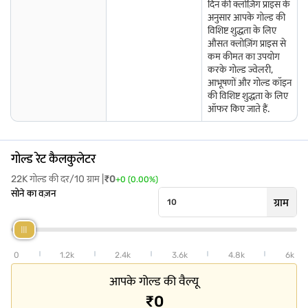
दिन की क्लोज़िंग प्राइस के
आपके गिरवी रखे गए गोल्ड का पूरी तरह से बीमा फ्री में किया जाता है, और इसमें
अनुसार आपके गोल्ड की
आपको हाई लोन-टू-वैल्यू रेशियो की सुविधा मिलती है ताकि आप अपने पैसों को
विशिष्ट शुद्धता के लिए
अधिकतम कर सकें. सुविधाजनक रूप से मासिक, द्वि-मासिक, त्रैमासिक, अर्ध-वार्षिक
औसत क्लोज़िंग प्राइस से
या वार्षिक रूप से ब्याज का पुनर्भुगतान करें. सुरक्षित स्टोरेज मन की शांति जोड़ता है.
कम कीमत का उपयोग
करके गोल्ड ज्वेलरी,
रेवर में आसान उधार लेने के लिए,
अभी अप्लाई करें
और अपने गोल्ड से सर्वश्रेष्ठ वैल्यू
आभूषणों और गोल्ड कॉइन
प्राप्त करें.
की विशिष्ट शुद्धता के लिए
बजाज फाइनेंस गोल्ड लोन के लिए आपकी योग्यता चेक करने में केवल 2 चरण लगते
ऑफर किए जाते हैं.
हैं.
अपना मोबाइल नंबर अभी दर्ज करें
.
भारतीय राज्यों और केंद्रशासित प्रदेशों में सोने के भाव के बारे में जानें
गोल्ड रेट कैलकुलेटर
आंध्र प्रदेश में सोने का भाव
झारखंड में सोने का भाव
राजस्थान में सोने का भाव
22K गोल्ड की दर/10 ग्राम |
₹
0
+
0
(
0.00
%)
सोने का वज़न
ग्राम
कश्मीर में सोने का भाव
दीव में सोने का भाव
सिक्किम में सोने का भाव
असम में सोने का भाव
केरल में सोने का भाव
तमिलनाडु में सोने का भाव
0
1.2k
2.4k
3.6k
4.8k
6k
बिहार में सोने का भाव
दिल्ली में सोने का भाव
तेलंगाना में सोने का भाव
आपके गोल्ड की वैल्यू
₹0
अन्य शहरों में सोने के भाव के बारे में अधिक जानें