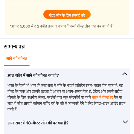
हनुमानगढ़ में गोल्ड दर
झुन्झुनु में गोल्ड दर
भंडारा में गोल्ड दर
गोल्ड लोन के लिए अप्लाई करें
*आप ₹ 5,000 से ₹ 2 करोड़ तक का बजाज फिनसर्व गोल्ड लोन प्राप्त कर सकते हैं
अंजार में गोल्ड दर
बालाघाट में गोल्ड दर
भवानीपटना में गोल्ड की दर
बारगढ़ में गोल्ड की दर
बलंगीर में गोल्ड की दर
भुज में गोल्ड दर
सामान्य प्रश्न
दाहोद में गोल्ड की दर
बसवकल्याण में गोल्ड की दर
चिक्कबल्लापुर में गोल्ड दर
सोने की कीमत
गोंडल में गोल्ड दर
कामारेड्डी में गोल्ड की दर
चिलकलुरिपेट में गोल्ड की दर
आज रावेर में सोने की कीमत क्या है?
प्रमुख भारतीय शहरों के लिए लेटेस्ट 916 गोल्ड प्राइस अपडेट
भारत के किसी भी शहर की तरह रावर में सोने के भाव में प्रतिदिन उतार-चढ़ाव होता रहता है. यह
गोल्ड के प्रकार और उसकी शुद्धता के आधार पर अलग-अलग होता है. लेटेस्ट और सबसे सटीक
कीमतों के लिए, स्थानीय ज्वेलर, फाइनेंशियल न्यूज़ प्लेटफॉर्म या हमारे
भारत में गोल्ड रेट
पेज पर
भिवंडी में 916 गोल्ड दर
कराईकुडी में 916 गोल्ड दर
नामक्कल में 916 गोल्ड दर
जाएं. ये स्रोत आपको वर्तमान मार्केट दरों के बारे में जानकारी देने के लिए रियल-टाइम अपडेट प्रदान
करते हैं.
चित्रदुर्गा में 916 गोल्ड दर
कर्नाटक में 916 गोल्ड दर
पांडिचेरी में 916 गोल्ड दर
आज रावर में 18-कैरेट सोने की दर क्या है?
हुबली में 916 गोल्ड दर
कुंभकोणम में 916 गोल्ड दर
रायचूर में 916 गोल्ड दर