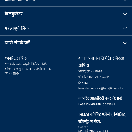
कैलकुलेटर
महत्वपूर्ण लिंक
हमसे संपर्क करें
कॉर्पोरेट ऑफिस
बजाज फाइनेंस लिमिटेड रज़िस्टर्ड
6th फ्लोर बजाज फाइनेंस लिमिटेड कॉर्पोरेट
ऑफिस
ऑफिस, ऑफ पुणे-अहमदनगर रोड, विमान नगर,
आकुर्डी, पुणे - 411035
पुणे - 411014
फोन नंबर: 020 7157-6403
ईमेल ID:
investor.service@bajajfinserv.in
कॉर्पोरेट आइडेंटिटी नंबर (CIN)
L65910MH1987PLC042961
IRDAI कॉर्पोरेट एजेंसी (कंपोजिट)
रजिस्ट्रेशन नंबर.
CA0101
(31-मार्च-2028 तक मान्य)