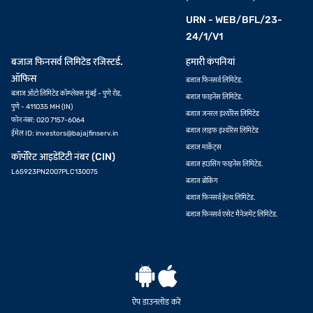
URN - WEB/BFL/23-
24/1/V1
बजाज फिनसर्व लिमिटेड रजिस्टर्ड.
हमारी कंपनियां
ऑफिस
बजाज फिनसर्व लिमिटेड.
बजाज ऑटो लिमिटेड कॉम्प्लेक्स मुंबई - पुणे रोड,
बजाज फाइनेंस लिमिटेड.
पुणे - 411035 MH (IN)
बजाज जनरल इंश्योरेंस लिमिटेड
फोन नंबर: 020 7157-6064
बजाज लाइफ इंश्योरेंस लिमिटेड
ईमेल ID:
investors@bajajfinserv.in
बजाज मार्केट्स
कॉर्पोरेट आइडेंटिटी नंबर (CIN)
बजाज हाउसिंग फाइनेंस लिमिटेड.
L65923PN2007PLC130075
बजाज ब्रोकिंग
बजाज फिनसर्व हेल्थ लिमिटेड.
बजाज फिनसर्व एसेट मैनेजमेंट लिमिटेड.
ऐप डाउनलोड करें