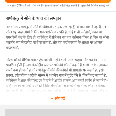
फोन और OTP दर्ज करें | चेक करें कि आपको कितनी राशि मिल सकती है | तुरंत पैसे के लिए अप्लाई करें
राणेबेन्नुर में सोने के भाव को समझना
अगर आप राणेबेन्नुर में सोने की कीमतों पर नज़र रख रहे हैं, तो आप अकेले नहीं हैं-जो
सोना यहां कई लोगों के लिए एक भरोसेमंद संपत्ति है, चाहे शादी, त्योहारों, बचत या
एमरजेंसी फंड के लिए हो. राणेबेन्नूर में सोने का भाव वह वर्तमान कीमत है जिस पर सोना
स्थानीय रूप से खरीदा या बेचा जाता है, और यह कई कारकों के आधार पर अक्सर
बदलता है.
गोल्ड की दरें वैश्विक मार्केट ट्रेंड, करेंसी में होने वाले उतार-चढ़ाव और स्थानीय मांग से
प्रभावित होती हैं. जब अंतर्राष्ट्रीय स्तर पर सोने की कीमतें बढ़ती हैं या डॉलर के मुकाबले
रुपये कम हो जाती हैं, तो राणेबेन्नूर में सोने की कीमतें भी आमतौर पर बढ़ती हैं. इसी
प्रकार, त्योहारों या शादी के मौसम में स्थानीय मांग में वृद्धि होने से कीमतें बढ़ सकती हैं.
राणेबेन्नुर में आज की गोल्ड दर के बारे में अपडेट रहकर, आप स्मार्ट निर्णय ले सकते हैं-
चाहे आप ज्वेलरी खरीद रहे हों, निवेश की योजना बना रहे हों या गोल्ड लोन पर विचार
कर रहे हों. कीमतों में होने वाले इन बदलावों को समझने से आपको अपने फाइनेंशियल
निर्णयों को बेहतर तरीके से लेने और अपने गोल्ड से अधिकतम वैल्यू प्राप्त करने में मदद
और देखें
मिलती है.
राणेबेन्नुर में 22 कैरेट गोल्ड 24 कैरेट गोल्ड से कैसे अलग है?