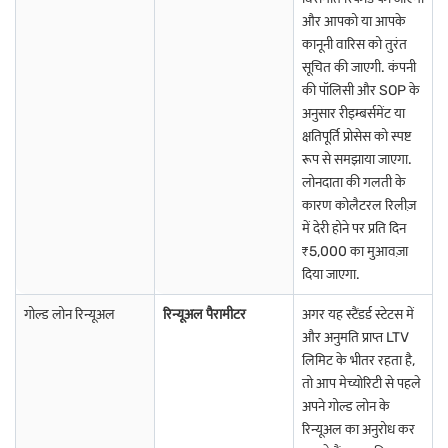
भारत में अधिकांश सोने के आयात होने के कारण आयात शुल्क की कीमत पर महत्वपूर्ण
और आपको या आपके
प्रभाव पड़ता है. कैपिटल गेन टैक्स गोल्ड निवेश को बेचने से मिलने वाले लाभ पर लागू
कानूनी वारिस को तुरंत
होता है, जो होल्डिंग अवधि के आधार पर होता है. लॉन्ग-टर्म होल्डिंग के लिए, इंडेक्सेशन
सूचित की जाएगी. कंपनी
लाभ टैक्स देयता को कम कर सकते हैं. बजाज फाइनेंस गोल्ड लोन लेते समय टैक्स
की पॉलिसी और SOP के
मैनेज करने के बारे में मार्गदर्शन प्रदान करता है, जिससे यह सुनिश्चित होता है कि ग्राहक
अनुसार रीइम्बर्समेंट या
फाइनेंशियल प्रभावों को समझते हैं.
राणेबेन्नुर में गोल्ड ज्वेलरी के मेकिंग शुल्क क्या हैं?
क्षतिपूर्ति प्रोसेस को स्पष्ट
रूप से समझाया जाएगा.
मेकिंग शुल्क, गोल्ड ज्वेलरी बनाने से जुड़े श्रम खर्च हैं. राणेबेन्नूर में, इन शुल्कों की गणना
लोनदाता की गलती के
या तो एक निश्चित राशि या गोल्ड के वजन के प्रतिशत के रूप में की जाती है. जटिल
कारण कोलैटरल रिलीज़
कारीगरी की ज़रूरत वाले डिज़ाइन में मेकिंग चार्ज अधिक होता है. मेकिंग शुल्क पर
में देरी होने पर प्रति दिन
GST लागत को और बढ़ाता है. खरीदार खर्च को कम करने के लिए ज्वेलर्स के साथ इन
₹5,000 का मुआवज़ा
शुल्कों पर बातचीत कर सकते हैं. बजाज फाइनेंस लोन राशि का आकलन करते समय
मेकिंग शुल्क सहित गोल्ड की कुल वैल्यू पर विचार करता है, जिससे यह सुनिश्चित होता
दिया जाएगा.
है कि ग्राहक को उचित मूल्यांकन प्राप्त हो.
गोल्ड लोन रिन्यूअल
रिन्यूअल पैरामीटर
अगर यह स्टैंडर्ड स्टेटस में
और अनुमति प्राप्त LTV
अपने फाइनेंशियल लक्ष्यों को पूरा करने के लिए अपने गोल्ड को निष्क्रिय क्यों रखें?
बजाज फाइनेंस गोल्ड लोन के लिए अभी अप्लाई करें
!
लिमिट के भीतर रहता है,
राणेबेन्नूर में गोल्ड लोन पर सोने के भाव का प्रभाव
तो आप मेच्योरिटी से पहले
अपने गोल्ड लोन के
राणेबेन्नूर में गोल्ड लोन की वैल्यू निर्धारित करने में गोल्ड की दरें महत्वपूर्ण भूमिका
रिन्यूअल का अनुरोध कर
निभाती हैं. जब सोने की कीमतें अधिक होती हैं, तो लोन राशि की योग्यता बढ़ जाती है,