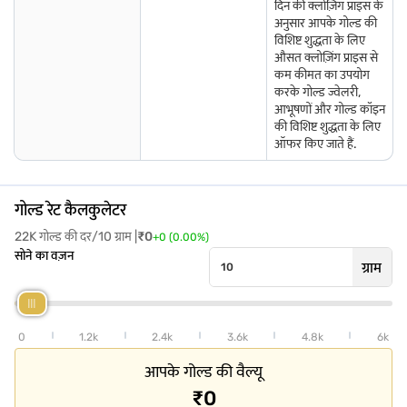
दिन की क्लोज़िंग प्राइस के
अनुसार आपके गोल्ड की
गुजरात में सोने का भाव
चंडीगढ़ में सोने का भाव
कर्नाटक में सोने का भाव
विशिष्ट शुद्धता के लिए
औसत क्लोज़िंग प्राइस से
कम कीमत का उपयोग
अन्य शहरों में सोने के भाव के बारे में अधिक जानें
करके गोल्ड ज्वेलरी,
आभूषणों और गोल्ड कॉइन
की विशिष्ट शुद्धता के लिए
इचलकरंजी में गोल्ड दर
मिरायलगुड़ा में सोने का भाव
संगरूर में गोल्ड दर
ऑफर किए जाते हैं.
इटारसी में गोल्ड दर
नलगोंडा में गोल्ड दर
शहादा में गोल्ड की दर
गोल्ड रेट कैलकुलेटर
जालना में गोल्ड दर
पंढरपुर में गोल्ड दर
शाहपुर में गोल्ड दर
22K गोल्ड की दर/10 ग्राम |
₹
0
+
0
(
0.00
%)
सोने का वज़न
कोरबा में गोल्ड दर
पेरंबलुर में गोल्ड दर
शाहडोल में गोल्ड की दर
ग्राम
मालेगांव में गोल्ड रेट
पिथोरागढ़ में गोल्ड रेट
शिरपुर में गोल्ड दर
0
1.2k
2.4k
3.6k
4.8k
6k
आपके गोल्ड की वैल्यू
₹0