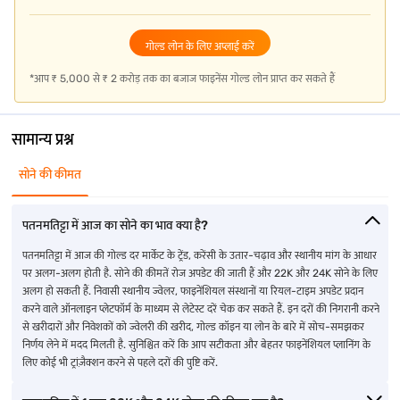
भारतीय राज्यों और केंद्रशासित प्रदेशों में सोने के भाव के बारे में जानें
गोल्ड लोन के लिए अप्लाई करें
*आप ₹ 5,000 से ₹ 2 करोड़ तक का बजाज फाइनेंस गोल्ड लोन प्राप्त कर सकते हैं
हरियाणा में सोने का भाव
मिज़ोरम में सोने का भाव
पश्चिम बंगाल में सोने का भाव
हिमाचल प्रदेश में गोल्ड दर
नागालैंड में गोल्ड दर
पंजाब में सोने का भाव
सामान्य प्रश्न
ओडिशा में सोने का भाव
अरुणाचल प्रदेश
जम्मू में गोल्ड दर
सोने की कीमत
मेघालय में गोल्ड की दर
दमन में गोल्ड की दर
मध्य प्रदेश में गोल्ड की दर
पतनमतिट्टा में आज का सोने का भाव क्या है?
महाराष्ट्र में सोने का भाव
चंडीगढ़ में सोने का भाव
कर्नाटक में सोने का भाव
पतनमतिट्टा में आज की गोल्ड दर मार्केट के ट्रेंड, करेंसी के उतार-चढ़ाव और स्थानीय मांग के आधार
पर अलग-अलग होती है. सोने की कीमतें रोज अपडेट की जाती हैं और 22K और 24K सोने के लिए
अन्य शहरों में गोल्ड दरों के बारे में अधिक जानें
अलग हो सकती हैं. निवासी स्थानीय ज्वेलर, फाइनेंशियल संस्थानों या रियल-टाइम अपडेट प्रदान
करने वाले ऑनलाइन प्लेटफॉर्म के माध्यम से लेटेस्ट दरें चेक कर सकते हैं. इन दरों की निगरानी करने
से खरीदारों और निवेशकों को ज्वेलरी की खरीद, गोल्ड कॉइन या लोन के बारे में सोच-समझकर
हनुमानगढ़ में गोल्ड दर
झुन्झुनु में गोल्ड दर
भंडारा में गोल्ड दर
निर्णय लेने में मदद मिलती है. सुनिश्चित करें कि आप सटीकता और बेहतर फाइनेंशियल प्लानिंग के
लिए कोई भी ट्रांज़ैक्शन करने से पहले दरों की पुष्टि करें.
अंजार में गोल्ड दर
बालाघाट में गोल्ड दर
भवानीपटना में गोल्ड की दर