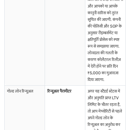
उद्देश्यों के लिए एक विश्वसनीय विकल्प बनाता है. हॉलमार्क गोल्ड खरीदकर, खरीदार
और आपको या आपके
मेटल की संरचना और वैल्यू से संबंधित अनिश्चितताओं से बच सकते हैं. बजाज फाइनेंस
कानूनी वारिस को तुरंत
जैसे संस्थान BIS हॉलमार्क गोल्ड से संबंधित ट्रांज़ैक्शन को सपोर्ट करते हैं, जो क्वालिटी
सूचित की जाएगी. कंपनी
का अतिरिक्त आश्वासन प्रदान करते हैं. चाहे यह व्यक्तिगत सजावट या फाइनेंशियल
की पॉलिसी और SOP के
सुरक्षा के लिए हो, हॉलमार्क किया गया सोना पारदर्शिता और विश्वास प्रदान करता है.
पतनमतिट्टा में सोने के भाव को प्रभावित करने वाले कारक
अनुसार रीइम्बर्समेंट या
क्षतिपूर्ति प्रोसेस को स्पष्ट
पतनमतिट्टा में सोने की कीमत वैश्विक और स्थानीय प्रभावों के मिश्रण के कारण नियमित
रूप से समझाया जाएगा.
रूप से बदलती रहती है. कीमत को प्रभावित करने वाले प्रमुख कारक इस प्रकार हैं:
लोनदाता की गलती के
कारण कोलैटरल रिलीज़
अंतरराष्ट्रीय सोने की कीमतें:
भारत अपने अधिकांश सोने को आयात करता है और
में देरी होने पर प्रति दिन
दुनिया भर में होने वाले सोने के उतार-चढ़ाव का सीधा असर उन पर पड़ता है.
₹5,000 का मुआवज़ा
रुपये डॉलर एक्सचेंज रेट:
भारतीय रुपये अपने US डॉलर के मुकाबले कमजोर हो
दिया जाएगा.
जाते हैं, तो सोना स्थानीय रूप से अधिक महंगा हो जाता है.
गोल्ड लोन रिन्यूअल
रिन्यूअल पैरामीटर
अगर यह स्टैंडर्ड स्टेटस में
स्थानिक मांग:
पत्थनमथिट्टा में त्योहारों, शादी और विशेष अवसरों के दौरान ज़्यादा
और अनुमति प्राप्त LTV
खरीदारी करने से कीमतों में वृद्धि हो सकती है.
लिमिट के भीतर रहता है,
GST और GST:
सरकारी शुल्क और टैक्स आपके द्वारा भुगतान की जाने वाली
तो आप मेच्योरिटी से पहले
गोल्ड की कीमत को महत्वपूर्ण रूप से प्रभावित करते हैं.
अपने गोल्ड लोन के
महंगाई और आर्थिक स्थितियां:
लोग आर्थिक अनिश्चितता, अधिक गोल्ड में निवेश
रिन्यूअल का अनुरोध कर