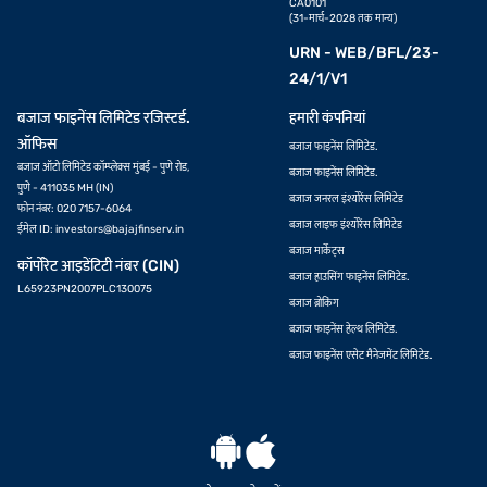
CA0101
(31-मार्च-2028 तक मान्य)
URN - WEB/BFL/23-
24/1/V1
बजाज फाइनेंस लिमिटेड रजिस्टर्ड.
हमारी कंपनियां
ऑफिस
बजाज फाइनेंस लिमिटेड.
बजाज ऑटो लिमिटेड कॉम्प्लेक्स मुंबई - पुणे रोड,
बजाज फाइनेंस लिमिटेड.
पुणे - 411035 MH (IN)
बजाज जनरल इंश्योरेंस लिमिटेड
फोन नंबर: 020 7157-6064
बजाज लाइफ इंश्योरेंस लिमिटेड
ईमेल ID:
investors@bajajfinserv.in
बजाज मार्केट्स
कॉर्पोरेट आइडेंटिटी नंबर (CIN)
बजाज हाउसिंग फाइनेंस लिमिटेड.
L65923PN2007PLC130075
बजाज ब्रोकिंग
बजाज फाइनेंस हेल्थ लिमिटेड.
बजाज फाइनेंस एसेट मैनेजमेंट लिमिटेड.