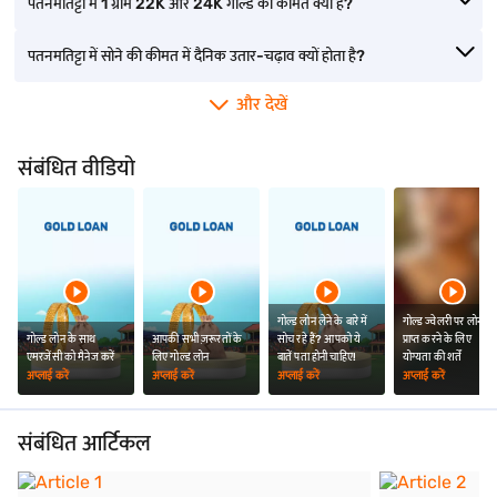
पतनमतिट्टा में 1 ग्राम 22K और 24K गोल्ड की कीमत क्या है?
बारगढ़ में गोल्ड की दर
बलंगीर में गोल्ड की दर
भुज में गोल्ड दर
पतनमतिट्टा में सोने की कीमत में दैनिक उतार-चढ़ाव क्यों होता है?
दाहोद में गोल्ड की दर
बसवकल्याण में गोल्ड की दर
चिक्कबल्लापुर में गोल्ड दर
और देखें
गोंडल में गोल्ड दर
कामारेड्डी में गोल्ड की दर
चिलकलुरिपेट में गोल्ड की दर
संबंधित वीडियो
गोल्ड लोन लेने के बारे में
गोल्ड ज्वेलरी पर लोन
गोल्ड लोन के साथ
आपकी सभी ज़रूरतों के
सोच रहे हैं? आपको ये
प्राप्त करने के लिए
एमरजेंसी को मैनेज करें
लिए गोल्ड लोन
बातें पता होनी चाहिए!
योग्यता की शर्तें
अप्लाई करें
अप्लाई करें
अप्लाई करें
अप्लाई करें
संबंधित आर्टिकल