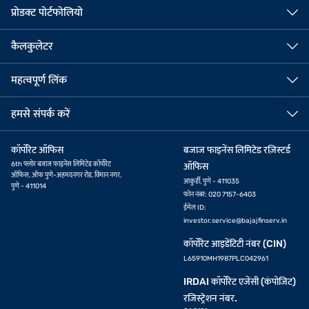
प्रोडक्ट पोर्टफोलियो
कैलकुलेटर
महत्वपूर्ण लिंक
हमसे संपर्क करें
कॉर्पोरेट ऑफिस
बजाज फाइनेंस लिमिटेड रज़िस्टर्ड
6th फ्लोर बजाज फाइनेंस लिमिटेड कॉर्पोरेट
ऑफिस
ऑफिस, ऑफ पुणे-अहमदनगर रोड, विमान नगर,
आकुर्डी, पुणे - 411035
पुणे - 411014
फोन नंबर: 020 7157-6403
ईमेल ID:
investor.service@bajajfinserv.in
कॉर्पोरेट आइडेंटिटी नंबर (CIN)
L65910MH1987PLC042961
IRDAI कॉर्पोरेट एजेंसी (कंपोजिट)
रजिस्ट्रेशन नंबर.