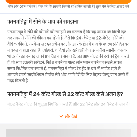
फोन और OTP दर्ज करें | चेक करें कि आपको कितनी राशि मिल सकती है | तुरंत पैसे के लिए अप्लाई करें
पतनमतिट्टा में सोने के भाव को समझना
पतनमतिट्टा में सोने की कीमतों को समझने का मतलब है कि यह जानना कि किसी दिए
गए समय में सोने की कीमत क्या होती है, जैसे कि 24-कैरेट या 22-कैरेट. सोने की
वैश्विक कीमतें, रुपये-डॉलर एक्सचेंज दर और आपके क्षेत्र में मांग के कारण प्रतिदिन दर
में बदलाव होता रहता है. त्योहारों, शादियों और खरीदारी के रुझान जैसे स्थानीय कारक
भी दर के उतार-चढ़ाव को प्रभावित कर सकते हैं. जब आप गोल्ड की दरों को ट्रैक करते
हैं, तो आप ज्वेलरी खरीदने, निवेश करने या गोल्ड लोन प्लान करने का सबसे अच्छा
समय निर्धारित कर सकते हैं. पतनमतिट्टा में गोल्ड रेट ट्रेंड के बारे में अपडेट रहने से
आपको स्मार्ट फाइनेंशियल निर्णय लेने और अपने पैसे के लिए बेहतर वैल्यू प्राप्त करने में
मदद मिलती है.
पतनमतिट्टा में 24 कैरेट गोल्ड से 22 कैरेट गोल्ड कैसे अलग है?
गोल्ड कैरेट गोल्ड की शुद्धता निर्धारित करते हैं, और 22 कैरेट और 24 कैरेट के बीच के
अंतर को समझना आवश्यक है.
और देखें
शुद्धता
: 22-कैरेट सोने में 91.67% सोना होता है, जबकि 24-कैरेट सोना 99.9%
शुद्ध होता है.
उपयोग
: 22-कैरेट गोल्ड का इस्तेमाल अक्सर ज्वेलरी बनाने के लिए किया जाता है