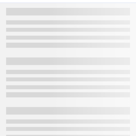
शुद्धता
99.9% शुद्ध सोना
91.67% शुद्ध सोना
75% शुद्ध सोना
एलॉय कंटेंट
लगभग कोई
अन्य मेटल का छोटा
मिश्र धातुओं का उच्च
अतिरिक्त धातु नहीं
हिस्सा
अनुपात
ड्यूरेबिलिटी
बहुत सॉफ्ट
मध्यम रूप से मजबूत
मजबूत और टिकाऊ
इसके लिए सबसे
निवेश और सेविंग
पारंपरिक ज्वेलरी
स्टडेड और मॉडर्न ज्वेलरी
उपयुक्त
कीमत का स्तर
शुद्धता के कारण
24K से थोड़ा कम
अधिक किफायती
उच्चतम
विकल्प
पतनमतिट्टा में स्थानीय
निवेश के लिए
ज्वेलरी के लिए सबसे
आधुनिक डिज़ाइन के
प्राथमिकता
पसंदीदा विकल्प
लोकप्रिय
लिए चुना गया
यह तुलना आपको यह तय करने में मदद करती है कि आप पठानमथिट्टा में निवेश के लिए
सोना खरीद रहे हैं या हर दिन पहने जा रहे हैं.
अपनी उधार लेने की क्षमता
अपनी गोल्ड लोन योग्यता चेक करें
. . इसमें बस कुछ क्लिक