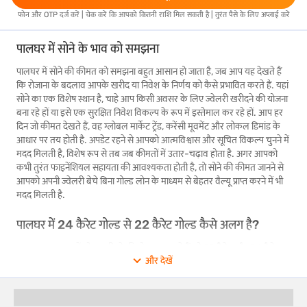
फोन और OTP दर्ज करें | चेक करें कि आपको कितनी राशि मिल सकती है | तुरंत पैसे के लिए अप्लाई करें
पालघर में सोने के भाव को समझना
पालघर में सोने की कीमत को समझना बहुत आसान हो जाता है, जब आप यह देखते हैं
कि रोजाना के बदलाव आपके खरीद या निवेश के निर्णय को कैसे प्रभावित करते हैं. यहां
सोने का एक विशेष स्थान है, चाहे आप किसी अवसर के लिए ज्वेलरी खरीदने की योजना
बना रहे हों या इसे एक सुरक्षित निवेश विकल्प के रूप में इस्तेमाल कर रहे हों. आप हर
दिन जो कीमत देखते हैं, वह ग्लोबल मार्केट ट्रेंड, करेंसी मूवमेंट और लोकल डिमांड के
आधार पर तय होती है. अपडेट रहने से आपको आत्मविश्वास और सूचित विकल्प चुनने में
मदद मिलती है, विशेष रूप से तब जब कीमतों में उतार-चढ़ाव होता है. अगर आपको
कभी तुरंत फाइनेंशियल सहायता की आवश्यकता होती है, तो सोने की कीमत जानने से
आपको अपनी ज्वेलरी बेचे बिना गोल्ड लोन के माध्यम से बेहतर वैल्यू प्राप्त करने में भी
मदद मिलती है.
पालघर में 24 कैरेट गोल्ड से 22 कैरेट गोल्ड कैसे अलग है?
अगर आप पालघर में सोना खरीदने की योजना बना रहे हैं, तो 22 कैरेट और 24 कैरेट
और देखें
सोने के बीच के अंतर को समझने से आपका निर्णय बहुत आसान हो जाता है. यहां एक
आसान ब्रेकडाउन दिया गया है: