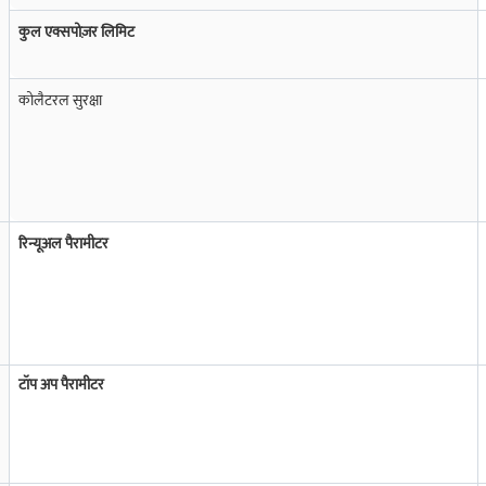
्ड लोन योग्यता
चेक करें और ज़रूरत पड़ने पर पैसे पाएं.
कुल एक्सपोज़र लिमिट
रक
कोलैटरल सुरक्षा
ं.
रिन्यूअल पैरामीटर
टॉप अप पैरामीटर