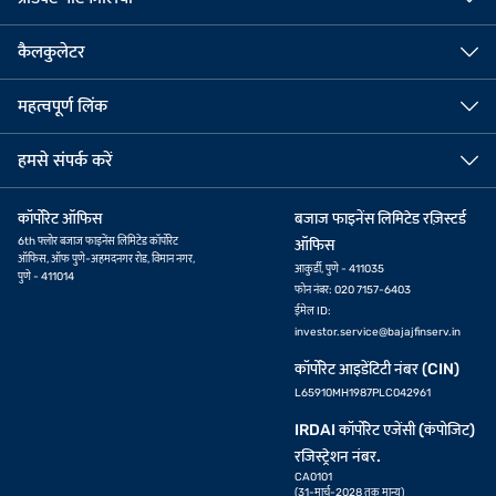
कैलकुलेटर
महत्वपूर्ण लिंक
हमसे संपर्क करें
कॉर्पोरेट ऑफिस
बजाज फाइनेंस लिमिटेड रज़िस्टर्ड
6th फ्लोर बजाज फाइनेंस लिमिटेड कॉर्पोरेट
ऑफिस
ऑफिस, ऑफ पुणे-अहमदनगर रोड, विमान नगर,
आकुर्डी, पुणे - 411035
पुणे - 411014
फोन नंबर: 020 7157-6403
ईमेल ID:
investor.service@bajajfinserv.in
कॉर्पोरेट आइडेंटिटी नंबर (CIN)
L65910MH1987PLC042961
IRDAI कॉर्पोरेट एजेंसी (कंपोजिट)
रजिस्ट्रेशन नंबर.
CA0101
(31-मार्च-2028 तक मान्य)