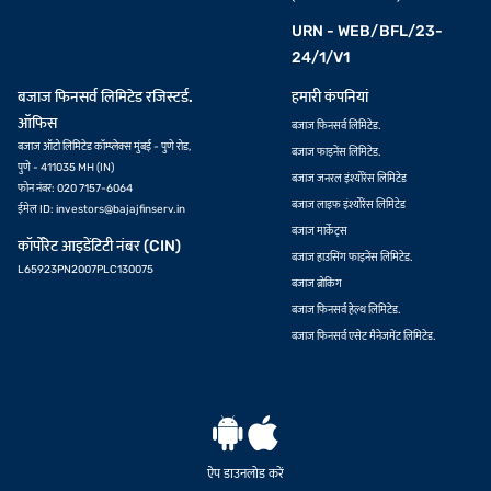
URN - WEB/BFL/23-
24/1/V1
बजाज फिनसर्व लिमिटेड रजिस्टर्ड.
हमारी कंपनियां
ऑफिस
बजाज फिनसर्व लिमिटेड.
बजाज ऑटो लिमिटेड कॉम्प्लेक्स मुंबई - पुणे रोड,
बजाज फाइनेंस लिमिटेड.
पुणे - 411035 MH (IN)
बजाज जनरल इंश्योरेंस लिमिटेड
फोन नंबर: 020 7157-6064
बजाज लाइफ इंश्योरेंस लिमिटेड
ईमेल ID:
investors@bajajfinserv.in
बजाज मार्केट्स
कॉर्पोरेट आइडेंटिटी नंबर (CIN)
बजाज हाउसिंग फाइनेंस लिमिटेड.
L65923PN2007PLC130075
बजाज ब्रोकिंग
बजाज फिनसर्व हेल्थ लिमिटेड.
बजाज फिनसर्व एसेट मैनेजमेंट लिमिटेड.
ऐप डाउनलोड करें