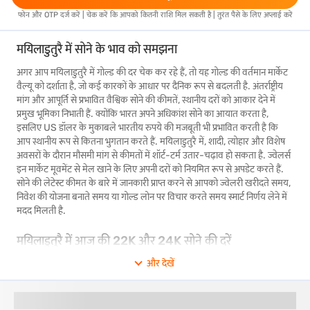
फोन और OTP दर्ज करें | चेक करें कि आपको कितनी राशि मिल सकती है | तुरंत पैसे के लिए अप्लाई करें
मयिलाडुतुरै में सोने के भाव को समझना
अगर आप मयिलाडुतुरै में गोल्ड की दर चेक कर रहे हैं, तो यह गोल्ड की वर्तमान मार्केट
वैल्यू को दर्शाता है, जो कई कारकों के आधार पर दैनिक रूप से बदलती है. अंतर्राष्ट्रीय
मांग और आपूर्ति से प्रभावित वैश्विक सोने की कीमतें, स्थानीय दरों को आकार देने में
प्रमुख भूमिका निभाती हैं. क्योंकि भारत अपने अधिकांश सोने का आयात करता है,
इसलिए US डॉलर के मुकाबले भारतीय रुपये की मजबूती भी प्रभावित करती है कि
आप स्थानीय रूप से कितना भुगतान करते हैं. मयिलाडुतुरै में, शादी, त्योहार और विशेष
अवसरों के दौरान मौसमी मांग से कीमतों में शॉर्ट-टर्म उतार-चढ़ाव हो सकता है. ज्वेलर्स
इन मार्केट मूवमेंट से मेल खाने के लिए अपनी दरों को नियमित रूप से अपडेट करते हैं.
सोने की लेटेस्ट कीमत के बारे में जानकारी प्राप्त करने से आपको ज्वेलरी खरीदते समय,
निवेश की योजना बनाते समय या गोल्ड लोन पर विचार करते समय स्मार्ट निर्णय लेने में
मदद मिलती है.
मयिलाडुतुरै में आज की 22K और 24K सोने की दरें
और देखें
मयिलाडुतुरै में, सोना केवल एक कीमती धातु नहीं है. यह आपके परिवार की परंपराओं,
शादी और त्यौहारों से घनिष्ठ रूप से जुड़ा हुआ है. चाहे आप ज्वेलरी खरीदने, गोल्ड गिफ्ट
करने, भविष्य के लिए बचत करने या गोल्ड लोन के लिए अप्लाई करने की योजना बना
रहे हों, आप निर्णय लेने से पहले लेटेस्ट दरें चेक कर सकते हैं.