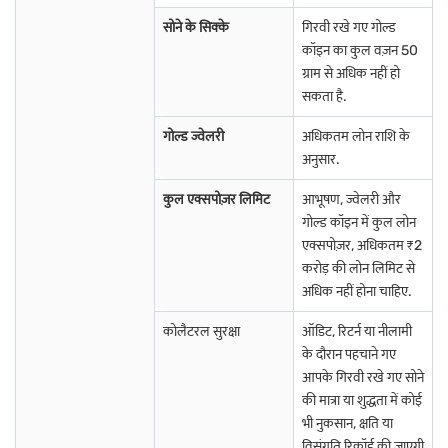
अगर आप मयिलाडुतुरै में रहते हैं, तो आपको पहले से ही पता होता है कि सोना एक
सोने के सिक्के
गिरवी रखे गए गोल्ड
निवेश से अधिक है. यह आपकी परंपराओं का हिस्सा है. आप फिर भी फिज़िकल गोल्ड
कॉइन का कुल वज़न 50
जैसे आभूषण खरीद सकते हैं, विशेष रूप से शादी और त्योहारों के दौरान.
ग्राम से अधिक नहीं हो
सकता है.
अगर आप सुविधा पसंद करते हैं, तो आप डिजिटल गोल्ड चुन सकते हैं. यह आपको छोटी
राशि निवेश करने की अनुमति देता है, और गोल्ड को बीमित वॉल्ट में सुरक्षित रूप से स्टोर
गोल्ड ज्वेलरी
अधिकतम लोन राशि के
किया जाता है. आप गोल्ड ETF पर भी विचार कर सकते हैं, जिसे आप स्टॉक मार्केट या
भारत सरकार द्वारा जारी सॉवरेन गोल्ड बॉन्ड के माध्यम से ट्रेड कर सकते हैं, जो कीमत में
अनुसार.
वृद्धि के साथ ब्याज प्रदान करते हैं.
कुल एक्सपोज़र लिमिट
आभूषण, ज्वेलरी और
गोल्ड कॉइन में कुल लोन
अगर आप प्रोफेशनल मैनेजमेंट चाहते हैं, तो गोल्ड म्यूचुअल फंड एक और विकल्प है.
अगर आपको अपनी ज्वेलरी बेचे बिना पैसे की आवश्यकता है, तो बजाज फाइनेंस गोल्ड-
एक्सपोज़र, अधिकतम ₹2
बैक्ड लोन को सपोर्ट करता है. अपने गोल्ड की सर्वश्रेष्ठ वैल्यू प्राप्त करने के लिए, आज ही
करोड़ की लोन लिमिट से
अपनी
गोल्ड लोन योग्यता
चेक करें!
अधिक नहीं होना चाहिए.
मयिलाडुतुरै में सोने पर क्या टैक्स हैं?
कोलैटरल सुरक्षा
ऑडिट, रिटर्न या नीलामी
के दौरान पहचाने गए
जब आप मयिलाडुतुरै में सोना खरीदते हैं, तो आप सोने की कीमत पर 3% GST और
आपके गिरवी रखे गए सोने
मेकिंग चार्ज पर 5% GST का भुगतान करते हैं. यह अंतिम कीमत को बढ़ाता है,
की मात्रा या शुद्धता में कोई
इसलिए आपको हमेशा एक विस्तृत इनवॉइस की मांग करनी चाहिए. यह आपको यह
देखने में मदद करता है कि आप सोने के लिए कितना भुगतान कर रहे हैं और कारीगरी के
भी नुकसान, क्षति या
लिए कितना भुगतान कर रहे हैं.
विसंगति रिकॉर्ड की जाएगी