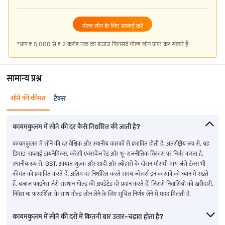
(LTV) रेशियो प्रदान करता है, जिससे यह सुनिश्चित होता है कि आपको अपनी
फाइनेंशियल ज़रूरतों को आराम से मैनेज करने के लिए अधिकतम लोन राशि प्राप्त हो.
न्यूनतम डॉक्यूमेंटेशन और आसान योग्यता आवश्यकताओं के साथ एप्लीकेशन प्रोसेस
गोल्ड लोन के लिए अप्लाई करें
आसान है. आपके पास अपनी फाइनेंशियल स्थिति के अनुसार मासिक, द्वि-मासिक,
त्रैमासिक, अर्ध-वार्षिक या वार्षिक आधार पर ब्याज का पुनर्भुगतान करने की सुविधा भी
*आप ₹ 5,000 से ₹ 2 करोड़ तक का बजाज फिनसर्व गोल्ड लोन प्राप्त कर सकते हैं
है. कॉम्प्लीमेंटरी इंश्योरेंस और आपके गिरवी रखे गए गोल्ड ज्वेलरी के सुरक्षित स्टोरेज
के साथ, आपको सुनिश्चित किया जा सकता है कि आपका गोल्ड पूरी तरह से सुरक्षित हो.
ये लाभ बजाज फाइनेंस को कायमकुलम में
गोल्ड लोन
प्राप्त करने के लिए आदर्श
सामान्य प्रश्न
विकल्प बनाते हैं.
सोने की कीमत
टैक्स
अपनी उधार लेने की क्षमता
अपनी गोल्ड लोन योग्यता चेक करें
. . इसमें बस कुछ क्लिक
लगते हैं और कोई प्रतीक्षा नहीं होती है.
भारतीय राज्यों और केंद्रशासित प्रदेशों में सोने के भाव के बारे में जानें
कायमकुलम में सोने की दर कैसे निर्धारित की जाती है?
कायमकुलम में सोने की दर वैश्विक और स्थानीय कारकों से प्रभावित होती है. अंतर्राष्ट्रीय रूप से, यह
डिमांड-सप्लाई डायनेमिक्स, करेंसी एक्सचेंज रेट और भू-राजनीतिक विकास पर निर्भर करता है.
कश्मीर में सोने का भाव
दीव में सोने का भाव
सिक्किम में सोने का भाव
स्थानीय रूप से, GST, आयात शुल्क और शादी और त्योहारों के दौरान मौसमी मांग जैसे टैक्स भी
कीमत को प्रभावित करते हैं. अंतिम दर निर्धारित करते समय ज्वेलर्स इन कारकों को ध्यान में रखते
असम में सोने का भाव
केरल में सोने का भाव
तमिलनाडु में सोने का भाव
हैं. बजाज फाइनेंस जैसे संस्थान गोल्ड की अपडेटेड दरें प्रदान करते हैं, जिससे निवासियों को खरीदारी,
निवेश या पारदर्शिता के साथ गोल्ड लोन लेने के लिए सूचित निर्णय लेने में मदद मिलती है.
बिहार में सोने का भाव
दिल्ली में सोने का भाव
तेलंगाना में सोने का भाव
कायमकुलम में सोने की दरों में कितनी बार उतार-चढ़ाव होता है?
छत्तीसगढ़ में गोल्ड दर
महाराष्ट्र में सोने का भाव
त्रिपुरा में गोल्ड दर