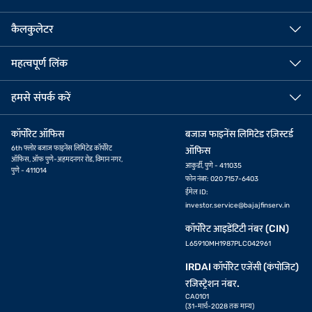
कैलकुलेटर
महत्वपूर्ण लिंक
हमसे संपर्क करें
कॉर्पोरेट ऑफिस
बजाज फाइनेंस लिमिटेड रज़िस्टर्ड
6th फ्लोर बजाज फाइनेंस लिमिटेड कॉर्पोरेट
ऑफिस
ऑफिस, ऑफ पुणे-अहमदनगर रोड, विमान नगर,
आकुर्डी, पुणे - 411035
पुणे - 411014
फोन नंबर: 020 7157-6403
ईमेल ID:
investor.service@bajajfinserv.in
कॉर्पोरेट आइडेंटिटी नंबर (CIN)
L65910MH1987PLC042961
IRDAI कॉर्पोरेट एजेंसी (कंपोजिट)
रजिस्ट्रेशन नंबर.
CA0101
(31-मार्च-2028 तक मान्य)