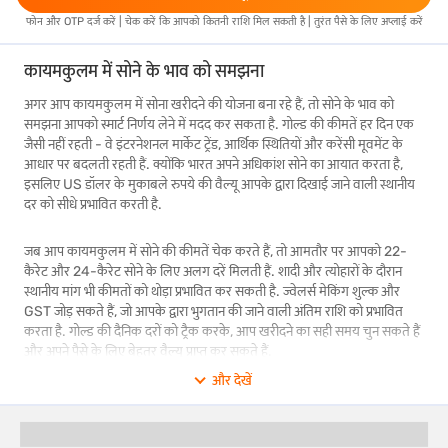
फोन और OTP दर्ज करें | चेक करें कि आपको कितनी राशि मिल सकती है | तुरंत पैसे के लिए अप्लाई करें
कायमकुलम में सोने के भाव को समझना
अगर आप कायमकुलम में सोना खरीदने की योजना बना रहे हैं, तो सोने के भाव को
समझना आपको स्मार्ट निर्णय लेने में मदद कर सकता है. गोल्ड की कीमतें हर दिन एक
जैसी नहीं रहती - वे इंटरनेशनल मार्केट ट्रेंड, आर्थिक स्थितियों और करेंसी मूवमेंट के
आधार पर बदलती रहती हैं. क्योंकि भारत अपने अधिकांश सोने का आयात करता है,
इसलिए US डॉलर के मुकाबले रुपये की वैल्यू आपके द्वारा दिखाई जाने वाली स्थानीय
दर को सीधे प्रभावित करती है.
जब आप कायमकुलम में सोने की कीमतें चेक करते हैं, तो आमतौर पर आपको 22-
कैरेट और 24-कैरेट सोने के लिए अलग दरें मिलती हैं. शादी और त्योहारों के दौरान
स्थानीय मांग भी कीमतों को थोड़ा प्रभावित कर सकती है. ज्वेलर्स मेकिंग शुल्क और
GST जोड़ सकते हैं, जो आपके द्वारा भुगतान की जाने वाली अंतिम राशि को प्रभावित
करता है. गोल्ड की दैनिक दरों को ट्रैक करके, आप खरीदने का सही समय चुन सकते हैं
और अपने पैसे के लिए बेहतर वैल्यू प्राप्त कर सकते हैं.
और देखें
कायमकुलम में 24 कैरेट गोल्ड से 22 कैरेट गोल्ड कैसे अलग है?
कायमकुलम में 22 कैरेट और 24 कैरेट गोल्ड के बीच का अंतर मुख्य रूप से शुद्धता,