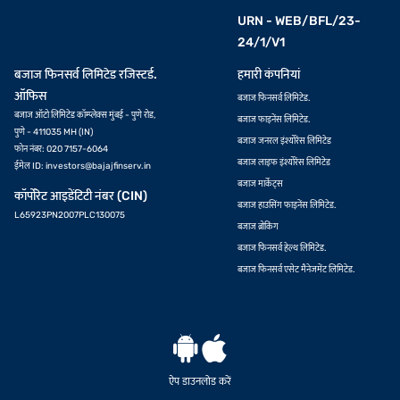
URN - WEB/BFL/23-
24/1/V1
बजाज फिनसर्व लिमिटेड रजिस्टर्ड.
हमारी कंपनियां
ऑफिस
बजाज फिनसर्व लिमिटेड.
बजाज ऑटो लिमिटेड कॉम्प्लेक्स मुंबई - पुणे रोड,
बजाज फाइनेंस लिमिटेड.
पुणे - 411035 MH (IN)
बजाज जनरल इंश्योरेंस लिमिटेड
फोन नंबर: 020 7157-6064
बजाज लाइफ इंश्योरेंस लिमिटेड
ईमेल ID:
investors@bajajfinserv.in
बजाज मार्केट्स
कॉर्पोरेट आइडेंटिटी नंबर (CIN)
बजाज हाउसिंग फाइनेंस लिमिटेड.
L65923PN2007PLC130075
बजाज ब्रोकिंग
बजाज फिनसर्व हेल्थ लिमिटेड.
बजाज फिनसर्व एसेट मैनेजमेंट लिमिटेड.
ऐप डाउनलोड करें