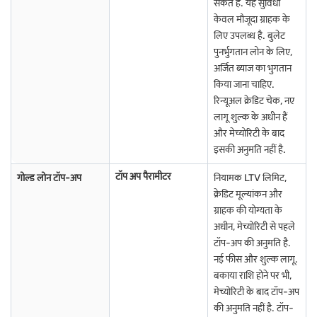
सकते हैं. यह सुविधा
कायमकुलम में सोने के भाव को प्रभावित करने वाले कारक
केवल मौजूदा ग्राहक के
लिए उपलब्ध है. बुलेट
वैश्विक ट्रेंड और स्थानीय प्रभावों के संयोजन के कारण कायमकुलम में सोने की कीमतें
पुनर्भुगतान लोन के लिए,
अक्सर बदलती हैं. कायमकुलम में सोने के भाव को प्रभावित करने वाले प्रमुख कारक
अर्जित ब्याज का भुगतान
इस प्रकार हैं:
किया जाना चाहिए.
रिन्यूअल क्रेडिट चेक, नए
अंतरराष्ट्रीय सोने की कीमतें:
ग्लोबल बुलियन मार्केट में होने वाले उतार-चढ़ाव का
लागू शुल्क के अधीन हैं
सीधा असर सोने की कीमतों पर पड़ता है.
और मेच्योरिटी के बाद
रुपी एक्सचेंज दर:
भारत में सोने का आयात होता है, करेंसी वैल्यू में उतार-चढ़ाव
इसकी अनुमति नहीं है.
उनकी अंतिम कीमत को प्रभावित करता है.
टॉप अप पैरामीटर
गोल्ड लोन टॉप-अप
नियामक LTV लिमिट,
Import ड्यूटी और GST:
सरकारी टैक्स और कस्टम ड्यूटी रिटेल गोल्ड की दर
को बढ़ाते हैं.
क्रेडिट मूल्यांकन और
ग्राहक की योग्यता के
स्थानिक मांग:
शादी, त्योहार और विशेष अवसरों के दौरान ज़्यादा मांग होने से
अधीन, मेच्योरिटी से पहले
कीमतों में शॉर्ट-टर्म बदलाव हो सकता है.
टॉप-अप की अनुमति है.
महंगाई और आर्थिक स्थितियां:
लोगों की आर्थिक अनिश्चितता बढ़ती है, गोल्ड में
नई फीस और शुल्क लागू.
ज़्यादा निवेश होता है, जिससे कीमतें बढ़ती हैं.
बकाया राशि होने पर भी,
मार्केट सेंटीमेंट:
गोल्ड के प्राइस में हर दिन उतार-चढ़ाव वैश्विक आर्थिक समाचारों
मेच्योरिटी के बाद टॉप-अप
के कारण बन सकते हैं.
की अनुमति नहीं है. टॉप-