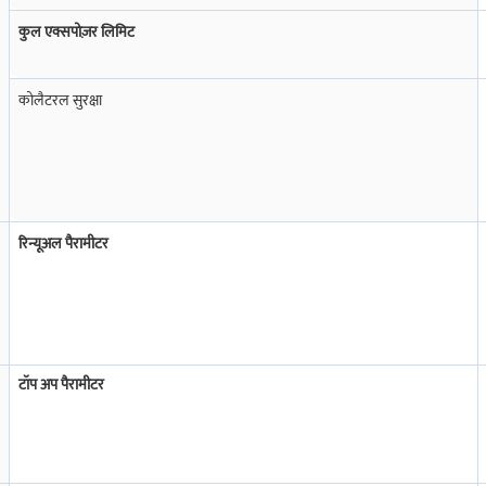
ैं, जिसमें ज़रूरत पड़ने पर इसे फिज़िकल गोल्ड में बदलने की सुविधा होती है.
कुल एक्सपोज़र लिमिट
ल उद्देश्यों के आधार पर चुनना चाहिए.
कोलैटरल सुरक्षा
प्रभावित करता है.
 घरेलू कीमतों पर निर्भर करती है.
िससे अंतिम खरीद लागत बढ़ जाती है.
रिन्यूअल पैरामीटर
 महत्वपूर्ण भूमिका निभाते हैं.
्क डिज़ाइन की जटिलता और कारीगरी के आधार पर अलग-अलग होते हैं.
 कीमत का 8-14% शुल्क लेते हैं.
टॉप अप पैरामीटर
 भारी आभूषणों के लिए किफायती हो सकता है.
 जाती है. जटिल विवरण के कारण हैंडमेड ज्वेलरी पर आमतौर पर अधिक मेकिंग शुल्क होता है. 