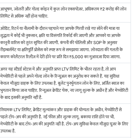
आभूषण, ज्वेलरी और गोल्ड कॉइन में कुल लोन एक्सपोज़र, अधिकतम ₹2 करोड़ की लोन
लिमिट से अधिक नहीं होना चाहिए.
ऑडिट, रिटर्न या नीलामी के दौरान पहचाने गए आपके गिरवी रखे गए सोने की मात्रा या
शुद्धता में कोई भी नुकसान, क्षति या विसंगति रिकॉर्ड की जाएगी और आपको या आपके
कानूनी वारिस को तुरंत सूचित की जाएगी. कंपनी की पॉलिसी और SOP के अनुसार
रीइम्बर्समेंट या क्षतिपूर्ति प्रोसेस को स्पष्ट रूप से समझाया जाएगा. लोनदाता की गलती के
कारण कोलैटरल रिलीज़ में देरी होने पर प्रति दिन ₹5,000 का मुआवज़ा दिया जाएगा.
अगर यह स्टैंडर्ड स्टेटस में और अनुमति प्राप्त LTV लिमिट के भीतर रहता है, तो आप
मेच्योरिटी से पहले अपने गोल्ड लोन के रिन्यूअल का अनुरोध कर सकते हैं. यह सुविधा
केवल मौजूदा ग्राहक के लिए उपलब्ध है. बुलेट पुनर्भुगतान लोन के लिए, अर्जित ब्याज का
भुगतान किया जाना चाहिए. रिन्यूअल क्रेडिट चेक, नए लागू शुल्क के अधीन हैं और मेच्योरिटी
के बाद इसकी अनुमति नहीं है.
नियामक LTV लिमिट, क्रेडिट मूल्यांकन और ग्राहक की योग्यता के अधीन, मेच्योरिटी से
पहले टॉप-अप की अनुमति है. नई फीस और शुल्क लागू. बकाया राशि होने पर भी,
मेच्योरिटी के बाद टॉप-अप की अनुमति नहीं है. टॉप-अप सुविधा केवल मौजूदा यूज़र के लिए
उपलब्ध है.
बेस्ट डील पाने के लिए खरीदारों को अलग-अलग ज्वेलर्स के मेकिंग चार्ज की तुलना करनी