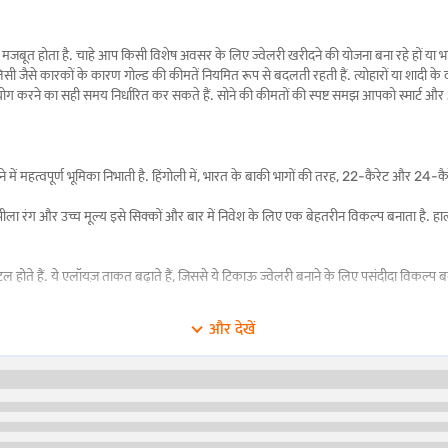
ें मजबूत होता है. चाहे आप किसी विशेष अवसर के लिए ज्वेलरी खरीदने की योजना बना रहे हों या भविष
ारी पॉलिसी जैसे कारकों के कारण गोल्ड की कीमतें नियमित रूप से बदलती रहती हैं. त्योहारों या शादी के
पयोग करने का सही समय निर्धारित कर सकते हैं. सोने की कीमतों की स्पष्ट समझ आपको स्मार्ट और
ने में महत्वपूर्ण भूमिका निभाती है. हिंगोली में, भारत के बाकी भागों की तरह, 22-कैरेट और 24
ला रंग और उच्च मूल्य इसे सिक्कों और बार में निवेश के लिए एक बेहतरीन विकल्प बनाता है. हाला
ेटल होते हैं. ये एलॉयज़ ताकत बढ़ाते हैं, जिससे ये टिकाऊ ज्वेलरी बनाने के लिए पसंदीदा विकल्प बन 
और देखें
. हालांकि 24-कैरेट सोना निवेश के लिए आदर्श है, लेकिन 22-कैरेट सोना जटिल ज्वेलरी डिज़ाइन
ुद्धता
ग जैसी विशिष्ट आवश्यकताओं के अनुसार उपयुक्त है. अंतर को समझने में आपकी मदद करने के लिए यहा
इसके लिए सबसे उपयुक्त
मुख्य विशेषताए