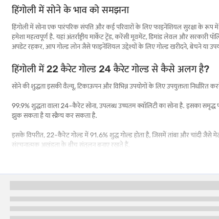
हिंगोली में सोने के भाव को समझना
हिंगोली में सोना एक पारंपरिक संपत्ति और कई परिवारों के लिए फाइनेंशियल सुरक्षा के रूप म
हमेशा महत्वपूर्ण है. यहां अंतर्राष्ट्रीय मार्केट ट्रेंड, करेंसी मूवमेंट, डिमांड लेवल और सरक
अपडेट रहकर, आप गोल्ड लोन जैसे फाइनेंशियल उद्देश्यों के लिए गोल्ड खरीदने, बेचने या उ
हिंगोली में 22 कैरेट गोल्ड 24 कैरेट गोल्ड से कैसे अलग है?
सोने की शुद्धता इसकी वैल्यू, टिकाऊपन और विभिन्न उपयोगों के लिए उपयुक्तता निर्धारित कर
99.9% शुद्धता वाला 24-कैरेट सोना, उपलब्ध उच्चतम क्वॉलिटी का सोना है. इसका समृद्ध पी
झुक सकता है या स्क्रैच कर सकता है.
इसके विपरीत, 22-कैरेट गोल्ड में 91.6% शुद्ध गोल्ड होता है, जिसमें तांबा और चांदी जैसे म
संरचनात्मक अखंडता के बीच संतुलन बनाए रखते हैं.
हिंगोली में सोना खरीदते समय, सूचित निर्णय लेने के लिए इन अंतरों को समझना आवश्यक है
हिंगोली में 22 कैरेट बनाम 24 कैरेट बनाम 18 कैरेट गोल्ड की श
हिंगोली में सोना विभिन्न शुद्धता स्तरों पर उपलब्ध है, जो ज्वेलरी, निवेश या दैनिक उपयो
सोने की शुद्धता
गोल्ड कंटेंट