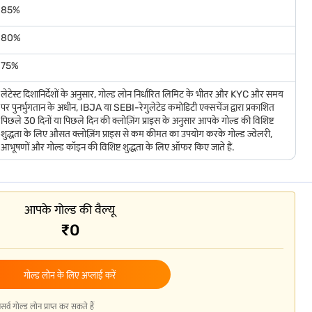
85%
80%
न प्राप्त कर सकते हैं. दूसरी ओर, अगर कीमतें कम हो जाती हैं, तो आपकी लोन योग्यता कम हो
75%
पुनर्भुगतान की मांग कर सकते हैं. अप्लाई करने से पहले मार्केट ट्रेंड पर नज़र रखने से
लेटेस्ट दिशानिर्देशों के अनुसार, गोल्ड लोन निर्धारित लिमिट के भीतर और KYC और समय
पर पुनर्भुगतान के अधीन, IBJA या SEBI-रेगुलेटेड कमोडिटी एक्सचेंज द्वारा प्रकाशित
पिछले 30 दिनों या पिछले दिन की क्लोज़िंग प्राइस के अनुसार आपके गोल्ड की विशिष्ट
शुद्धता के लिए औसत क्लोज़िंग प्राइस से कम कीमत का उपयोग करके गोल्ड ज्वेलरी,
ार्षिक या वार्षिक. प्रतिस्पर्धी ब्याज दरों और आपके गिरवी रखे गए गोल्ड के सुरक्षित
आभूषणों और गोल्ड कॉइन की विशिष्ट शुद्धता के लिए ऑफर किए जाते हैं.
आपके गोल्ड की वैल्यू
ोना बिना किसी अतिरिक्त लागत के पूरी तरह से बीमित रहता है, जिससे आपको मानसिक शांति
₹0
ी कर सकते हैं. सुरक्षित स्टोरेज और कॉम्प्लीमेंटरी इंश्योरेंस के साथ, बजाज फाइनेंस
गोल्ड लोन के लिए अप्लाई करें
गोल्ड लोन प्राप्त कर सकते हैं