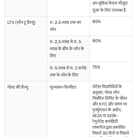
के साथ, आपको सुनिश्चित किया जा सकता है कि आपका गोल्ड पूरी तरह से सुरक्षित हो.
अप सुविधा केवल मौजूदा
गोल्ड लोन के लिए कहां अप्लाई करें
यह जानने से निवासियों को अपने गोल्ड एसेट को
यूज़र के लिए उपलब्ध है.
लिक्विडेट किए बिना फाइनेंशियल एमरजेंसी को संबोधित करने में सक्षम बनाता है.
85%
LTV (लोन टू वैल्यू)
रु. 2.5 लाख तक का
अपने गोल्ड की वैल्यू अनलॉक करने के लिए तैयार हैं?
बजाज फाइनेंस गोल्ड लोन के
लोन
लिए अप्लाई करें
आज.
80%
रु. 2.5 लाख से रु. 5
भारतीय राज्यों और केंद्रशासित प्रदेशों में सोने के भाव के बारे में जानें
लाख के बीच के लोन के
लिए
छत्तीसगढ़ में गोल्ड दर
महाराष्ट्र में सोने का भाव
त्रिपुरा में गोल्ड दर
75%
रु. 5 लाख से रु. 2 करोड़
तक के लोन के लिए
गोवा में सोने का भाव
मणिपुर में सोने का भाव
उत्तराखंड में गोल्ड दर
लेटेस्ट दिशानिर्देशों के
गोल्ड की वैल्यू
मूल्यांकन पैरामीटर
गुजरात में सोने का भाव
पुडुचेरी में सोने का भाव
उत्तर प्रदेश में गोल्ड दर
अनुसार, गोल्ड लोन
निर्धारित लिमिट के भीतर
और KYC और समय पर
हरियाणा में सोने का भाव
मिज़ोरम में सोने का भाव
पश्चिम बंगाल में सोने का भाव
पुनर्भुगतान के अधीन,
IBJA या SEBI-
अन्य शहरों में सोने के भाव के बारे में अधिक जानें
रेगुलेटेड कमोडिटी
एक्सचेंज द्वारा प्रकाशित
पिछले 30 दिनों या पिछले