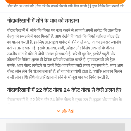
फोन और OTP दर्ज करें | चेक करें कि आपको कितनी राशि मिल सकती है | तुरंत पैसे के लिए अप्लाई करें
गोदावरिखानी में सोने के भाव को समझना
गोदावरिखानी में, सोने की कीमत पर नज़र रखने से आपको अपनी खरीद की वास्तविक
वैल्यू को समझने में मदद मिलती है. आप देखेंगे कि यहां की कीमतें ग्लोबल गोल्ड ट्रेंड
का पालन करती हैं, इसलिए अंतर्राष्ट्रीय मार्केट में होने वाले बदलाव का अक्सर स्थानीय
दरों पर असर पड़ता है. इसके अलावा, शादी, त्योहार और विशेष अवसरों के दौरान
स्थानीय मांग से कीमतें थोड़ी अधिक हो सकती हैं. करेंसी मूवमेंट, इम्पोर्ट ड्यूटी और
ज्वेलर्स के मेकिंग शुल्क भी दैनिक दरों को प्रभावित करते हैं. इन बदलावों को ट्रैक
करके, आप गोल्ड खरीदने या इसमें निवेश करने का सही समय चुन सकते हैं. अगर आप
गोल्ड लोन लेने की योजना बना रहे हैं, तो यह भी उपयोगी होता है, क्योंकि आपको मिलने
वाली लोन राशि सीधे गोदावरीखाना में सोने के मौजूदा भाव पर निर्भर करती है.
गोदावरिखानी में 22 कैरेट गोल्ड 24 कैरेट गोल्ड से कैसे अलग है?
गोदावरिखानी में, 22 कैरेट और 24 कैरेट गोल्ड में मुख्य रूप से शुद्धता और उपयोग के
बीच अंतर आता है.
और देखें
शुद्धता का लेवल
24 कैरेट गोल्ड 99.9% शुद्ध होता है, जिससे यह गोल्ड का सबसे
शुद्ध रूप बन जाता है. 22 कैरेट गोल्ड, जिसे 916 गोल्ड भी कहा जाता है, 91.6%