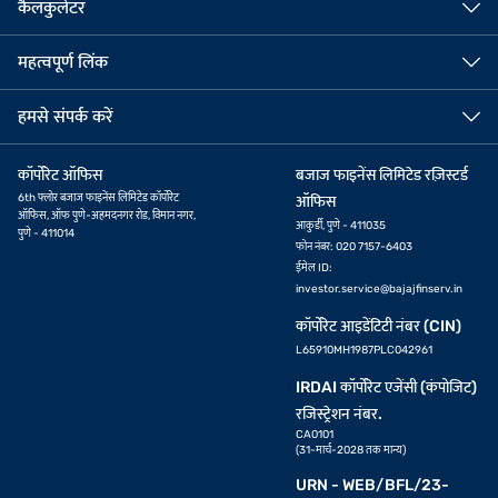
कैलकुलेटर
महत्वपूर्ण लिंक
हमसे संपर्क करें
कॉर्पोरेट ऑफिस
बजाज फाइनेंस लिमिटेड रज़िस्टर्ड
6th फ्लोर बजाज फाइनेंस लिमिटेड कॉर्पोरेट
ऑफिस
ऑफिस, ऑफ पुणे-अहमदनगर रोड, विमान नगर,
आकुर्डी, पुणे - 411035
पुणे - 411014
फोन नंबर: 020 7157-6403
ईमेल ID:
investor.service@bajajfinserv.in
कॉर्पोरेट आइडेंटिटी नंबर (CIN)
L65910MH1987PLC042961
IRDAI कॉर्पोरेट एजेंसी (कंपोजिट)
रजिस्ट्रेशन नंबर.
CA0101
(31-मार्च-2028 तक मान्य)
URN - WEB/BFL/23-