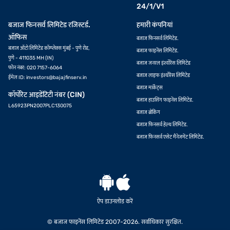
24/1/V1
बजाज फिनसर्व लिमिटेड रजिस्टर्ड.
हमारी कंपनियां
ऑफिस
बजाज फिनसर्व लिमिटेड.
बजाज ऑटो लिमिटेड कॉम्प्लेक्स मुंबई - पुणे रोड,
बजाज फाइनेंस लिमिटेड.
पुणे - 411035 MH (IN)
बजाज जनरल इंश्योरेंस लिमिटेड
फोन नंबर: 020 7157-6064
बजाज लाइफ इंश्योरेंस लिमिटेड
ईमेल ID:
investors@bajajfinserv.in
बजाज मार्केट्स
कॉर्पोरेट आइडेंटिटी नंबर (CIN)
बजाज हाउसिंग फाइनेंस लिमिटेड.
L65923PN2007PLC130075
बजाज ब्रोकिंग
बजाज फिनसर्व हेल्थ लिमिटेड.
बजाज फिनसर्व एसेट मैनेजमेंट लिमिटेड.
ऐप डाउनलोड करें
© बजाज फाइनेंस लिमिटेड 2007-2026. सर्वाधिकार सुरक्षित.