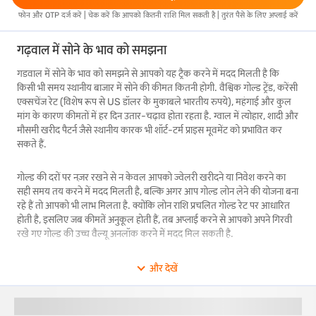
फोन और OTP दर्ज करें | चेक करें कि आपको कितनी राशि मिल सकती है | तुरंत पैसे के लिए अप्लाई करें
गढ़वाल में सोने के भाव को समझना
गडवाल में सोने के भाव को समझने से आपको यह ट्रैक करने में मदद मिलती है कि
किसी भी समय स्थानीय बाजार में सोने की कीमत कितनी होगी. वैश्विक गोल्ड ट्रेंड, करेंसी
एक्सचेंज रेट (विशेष रूप से US डॉलर के मुकाबले भारतीय रुपये), महंगाई और कुल
मांग के कारण कीमतों में हर दिन उतार-चढ़ाव होता रहता है. ग्वाल में त्योहार, शादी और
मौसमी खरीद पैटर्न जैसे स्थानीय कारक भी शॉर्ट-टर्म प्राइस मूवमेंट को प्रभावित कर
सकते हैं.
गोल्ड की दरों पर नज़र रखने से न केवल आपको ज्वेलरी खरीदने या निवेश करने का
सही समय तय करने में मदद मिलती है, बल्कि अगर आप गोल्ड लोन लेने की योजना बना
रहे हैं तो आपको भी लाभ मिलता है. क्योंकि लोन राशि प्रचलित गोल्ड रेट पर आधारित
होती है, इसलिए जब कीमतें अनुकूल होती हैं, तब अप्लाई करने से आपको अपने गिरवी
रखे गए गोल्ड की उच्च वैल्यू अनलॉक करने में मदद मिल सकती है.
गढवाल में आज की 22K और 24K गोल्ड की दरें
और देखें
गोल्ड गडवाल की संस्कृति और अर्थव्यवस्था का एक अभिन्न हिस्सा है, जिसमें 22K और
24K गोल्ड सबसे अधिक खरीदे जाने वाले प्रकार हैं. 22-कैरेट गोल्ड (91.6% शुद्धता)