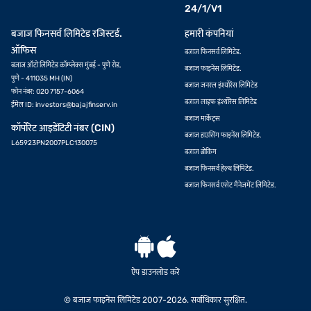
24/1/V1
बजाज फिनसर्व लिमिटेड रजिस्टर्ड.
हमारी कंपनियां
ऑफिस
बजाज फिनसर्व लिमिटेड.
बजाज ऑटो लिमिटेड कॉम्प्लेक्स मुंबई - पुणे रोड,
बजाज फाइनेंस लिमिटेड.
पुणे - 411035 MH (IN)
बजाज जनरल इंश्योरेंस लिमिटेड
फोन नंबर: 020 7157-6064
बजाज लाइफ इंश्योरेंस लिमिटेड
ईमेल ID:
investors@bajajfinserv.in
बजाज मार्केट्स
कॉर्पोरेट आइडेंटिटी नंबर (CIN)
बजाज हाउसिंग फाइनेंस लिमिटेड.
L65923PN2007PLC130075
बजाज ब्रोकिंग
बजाज फिनसर्व हेल्थ लिमिटेड.
बजाज फिनसर्व एसेट मैनेजमेंट लिमिटेड.
ऐप डाउनलोड करें
© बजाज फाइनेंस लिमिटेड 2007-2026. सर्वाधिकार सुरक्षित.