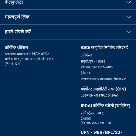
कैलकुलेटर
महत्वपूर्ण लिंक
हमसे संपर्क करें
कॉर्पोरेट ऑफिस
बजाज फाइनेंस लिमिटेड रज़िस्टर्ड
6th फ्लोर बजाज फाइनेंस लिमिटेड कॉर्पोरेट
ऑफिस
ऑफिस, ऑफ पुणे-अहमदनगर रोड, विमान नगर,
आकुर्डी, पुणे - 411035
पुणे - 411014
फोन नंबर: 020 7157-6403
ईमेल ID:
investor.service@bajajfinserv.in
कॉर्पोरेट आइडेंटिटी नंबर (CIN)
L65910MH1987PLC042961
IRDAI कॉर्पोरेट एजेंसी (कंपोजिट)
रजिस्ट्रेशन नंबर.
CA0101
(31-मार्च-2028 तक मान्य)
URN - WEB/BFL/23-