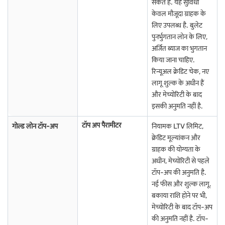
सकते हैं. यह सुविधा
जानने से आपको फाज़िलका में ज्वेलरी खरीदते समय अपने बजट को बेहतर तरीके से
केवल मौजूदा ग्राहक के
प्लान करने में मदद मिलती है.
लिए उपलब्ध है. बुलेट
GST के प्रभाव के बारे में मुख्य बिंदु:
पुनर्भुगतान लोन के लिए,
अर्जित ब्याज का भुगतान
गोल्ड ज्वेलरी पर GST दर 3% तय की गई है.
किया जाना चाहिए.
गोल्ड वैल्यू और मेकिंग शुल्क दोनों पर GST लिया जाता है.
रिन्यूअल क्रेडिट चेक, नए
लागू शुल्क के अधीन हैं
गोल्ड कॉइन और बार पर GST लागू नहीं होता है.
और मेच्योरिटी के बाद
GST ज्वेलरी की कुल कीमत को बढ़ाता है.
इसकी अनुमति नहीं है.
GST शुल्क दिखाने वाले बिल के लिए हमेशा ज्वेलर से पूछें.
टॉप अप पैरामीटर
गोल्ड लोन टॉप-अप
नियामक LTV लिमिट,
क्रेडिट मूल्यांकन और
GST स्ट्रक्चर को समझने से खरीदारी के दौरान आश्चर्य से बचने में मदद मिलती है और
ग्राहक की योग्यता के
यह सुनिश्चित करता है कि आपको फाज़िलका में गोल्ड ज्वेलरी खरीदते समय शामिल
लागतों के बारे में पूरी तरह से पता हो.
अधीन, मेच्योरिटी से पहले
फाज़िलका में सोना खरीदने/निवेश करने के विभिन्न तरीके क्या हैं?
टॉप-अप की अनुमति है.
नई फीस और शुल्क लागू.
अगर आप गोल्ड में निवेश करना चाहते हैं, लेकिन फिज़िकल ज्वेलरी को साथ नहीं रखना
बकाया राशि होने पर भी,
चाहते हैं, तो कुछ अन्य तरीके हैं जिन पर आप फाज़िलका में विचार कर सकते हैं.
मेच्योरिटी के बाद टॉप-अप
फिजिकल गोल्ड
: इसका मतलब है गोल्ड ज्वेलरी खरीदना, जिसे आप पहन सकते हैं
की अनुमति नहीं है. टॉप-