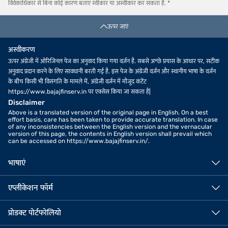
विवेकाधिकार से बिना कोई कारण बताए स्वीकार या अस्वीकार कर सकता है. *
जगतीयल में गोल्ड की दर
भद्रक में गोल्ड दर
गोकाक में गोल्ड की दर
मंचेरियल में गोल्ड की दर
पुरी में गोल्ड की दर
तिपटूर में गोल्ड दर
ऊपर जाएं
मेदक में गोल्ड की दर
रामनगर में गोल्ड दर
तुनी में गोल्ड दर
अस्वीकरण
ऊपर अंग्रेजी में ओरिजिनल पेज का अनुवाद किया गया वर्ज़न है. सबसे अच्छे प्रयास के आधार पर, सटीक
अनुवाद प्रदान करने के लिए सावधानी बरती गई है. इस पेज के अंग्रेजी वर्ज़न और स्थानीय भाषा के वर्ज़न
के बीच किसी भी विसंगति के मामले में, अंग्रेजी वर्ज़न में मौजूद कंटेंट
https://www.bajajfinserv.in पर एक्सेस किया जा सकता है|
Disclaimer
Above is a translated version of the original page in English. On a best
effort basis, care has been taken to provide accurate translation. In case
of any inconsistencies between the English version and the vernacular
version of this page, the contents in English version shall prevail which
can be accessed on https://www.bajajfinserv.in/.
भाषाएं
एप्लीकेशन फॉर्म
प्रोडक्ट पोर्टफोलियो