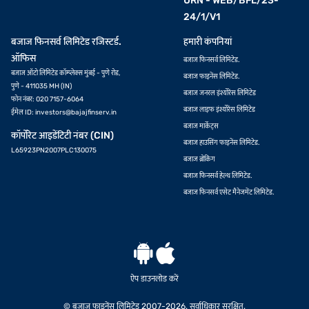
URN - WEB/BFL/23-
24/1/V1
बजाज फिनसर्व लिमिटेड रजिस्टर्ड.
हमारी कंपनियां
ऑफिस
बजाज फिनसर्व लिमिटेड.
बजाज ऑटो लिमिटेड कॉम्प्लेक्स मुंबई - पुणे रोड,
बजाज फाइनेंस लिमिटेड.
पुणे - 411035 MH (IN)
बजाज जनरल इंश्योरेंस लिमिटेड
फोन नंबर: 020 7157-6064
बजाज लाइफ इंश्योरेंस लिमिटेड
ईमेल ID:
investors@bajajfinserv.in
बजाज मार्केट्स
कॉर्पोरेट आइडेंटिटी नंबर (CIN)
बजाज हाउसिंग फाइनेंस लिमिटेड.
L65923PN2007PLC130075
बजाज ब्रोकिंग
बजाज फिनसर्व हेल्थ लिमिटेड.
बजाज फिनसर्व एसेट मैनेजमेंट लिमिटेड.
ऐप डाउनलोड करें
© बजाज फाइनेंस लिमिटेड 2007-2026. सर्वाधिकार सुरक्षित.