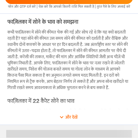
फोन और OTP दर्ज करें | चेक करें कि आपको कितनी राशि मिल सकती है | तुरंत पैसे के लिए अप्लाई करें
फाज़िलका में सोने के भाव को समझना
कभी फाज़िलका में सोने की कीमत चेक की गई और सोच रहे थे कि यह क्यों बदलती
रहती है? यहां सोने की कीमत उस समय सोने की कीमत को दर्शाती है और वैश्विक और
स्थानीय दोनों कारकों के आधार पर हर दिन बदलती है. जब अंतर्राष्ट्रीय स्तर पर सोने की
कीमतों में उतार-चढ़ाव होता है, तो फाज़िलका में सोने की कीमत आमतौर पर नीचे दी
जाती है. करेंसी की ताकत, मार्केट की मांग और आर्थिक स्थितियों जैसी अन्य चीज़ें भी
भूमिका निभाती हैं. आपके लिए, फाज़िलका में सोने के भाव पर नज़र रखने से ज्वेलरी
खरीदते समय, निवेश की योजना बनाते समय या गोल्ड लोन के माध्यम से आपको
कितना पैसा मिल सकता है का अनुमान लगाते समय मदद मिलती है. इन दरों को
नियमित रूप से ट्रैक करके, आप बेहतर निर्णय ले सकते हैं और अपना सोना खरीदते या
गिरवी रखते समय आवश्यकता से अधिक भुगतान करने से बच सकते हैं.
फाज़िलका में 22 कैरेट सोने का भाव
अगर आप फाज़िलका में सोने के आभूषण खरीदने की योजना बना रहे हैं, तो सबसे पहले
और देखें
आपको फाज़िलका में 22 कैरेट सोने का भाव चेक करना चाहिए. क्योंकि अधिकांश शादी
और त्योहारों की ज्वेलरी 22 कैरेट गोल्ड का उपयोग करके बनाई जाती है, इसलिए
रोजमर्रा की कीमत जानने से आपको बेहतर बजट बनाने में मदद मिलती है और साथ ही
आपको अपने बजट में आने वाली परेशानी से भी बचा जा सकता है.