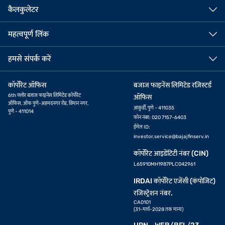
कैलकुलेटर
महत्वपूर्ण लिंक
हमसे संपर्क करें
कॉर्पोरेट ऑफिस
बजाज फाइनेंस लिमिटेड रज़िस्टर्ड
6th फ्लोर बजाज फाइनेंस लिमिटेड कॉर्पोरेट
ऑफिस
ऑफिस, ऑफ पुणे-अहमदनगर रोड, विमान नगर,
आकुर्डी, पुणे - 411035
पुणे - 411014
फोन नंबर: 020 7157-6403
ईमेल ID:
investor.service@bajajfinserv.in
कॉर्पोरेट आइडेंटिटी नंबर (CIN)
L65910MH1987PLC042961
IRDAI कॉर्पोरेट एजेंसी (कंपोजिट)
रजिस्ट्रेशन नंबर.
CA0101
(31-मार्च-2028 तक मान्य)